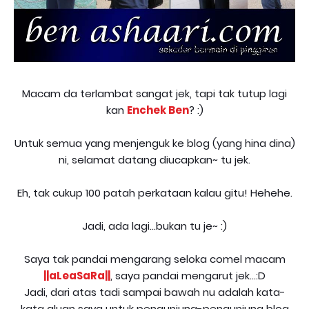
Macam da terlambat sangat jek, tapi tak tutup lagi
kan
Enchek Ben
? :)
Untuk semua yang menjenguk ke blog (yang hina dina)
ni, selamat datang diucapkan~ tu jek.
Eh, tak cukup 100 patah perkataan kalau gitu! Hehehe.
Jadi, ada lagi...bukan tu je~ :)
Saya tak pandai mengarang seloka comel macam
||aLeaSaRa||
, saya pandai mengarut jek...:D
Jadi, dari atas tadi sampai bawah nu adalah kata-
kata aluan saya untuk pengunjung-pengunjung blog