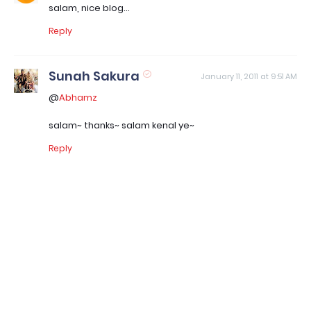
salam, nice blog...
Reply
Sunah Sakura
January 11, 2011 at 9:51 AM
@
Abhamz
salam~ thanks~ salam kenal ye~
Reply