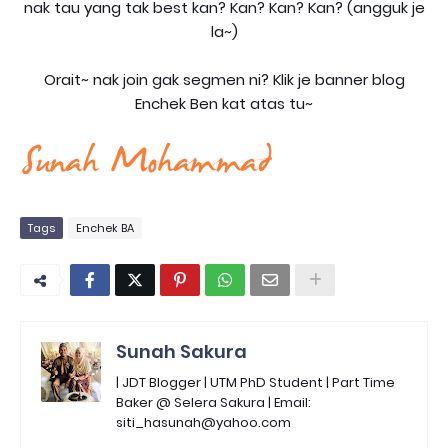
nak tau yang tak best kan? Kan? Kan? Kan? (angguk je
la~)
Orait~ nak join gak segmen ni? Klik je banner blog
Enchek Ben kat atas tu~
Tags
Enchek BA
Sunah Sakura
| JDT Blogger | UTM PhD Student | Part Time
Baker @ Selera Sakura | Email:
siti_hasunah@yahoo.com