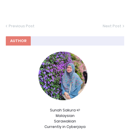
Previous Post
Next Post
AUTHOR
Sunah Sakura 🍉
Malaysian
Sarawakian
Currently in Cyberjaya