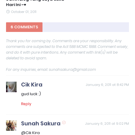
Hari Ini ~♥
October 01, 2011
6 COMMENTS
Thank you for coming by. Comments are your responsibility. Any
comments are subjected to the Act 588 MCMC 1988. Comment wisely,
and do it with pure intentions. Any comment with link(s) will be
deleted to avoid spam.
For any inquiries, email: sunahsakura@gmail.com
Cik Kira
January 6, 2011 at 8:42 PM
gud luck :)
Reply
Sunah Sakura
January 6, 2011 at 9:02 PM
@Cik Kira