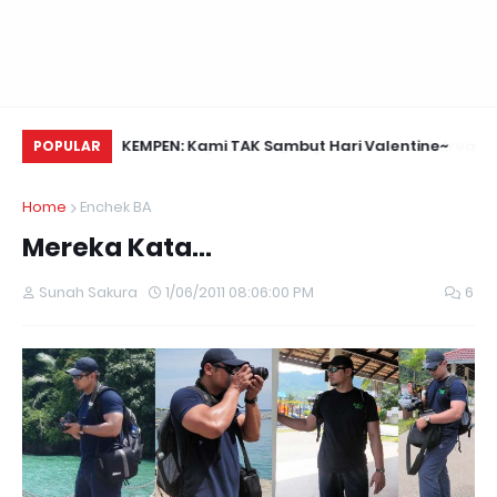
Daun Retreats,
KEMPEN: Kami TAK Sambut Hari Valentine~
Na
POPULAR
Home
Enchek BA
Mereka Kata...
Sunah Sakura
1/06/2011 08:06:00 PM
6