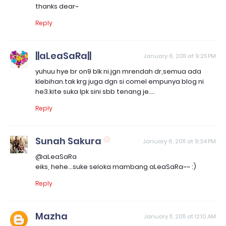
thanks dear~
Reply
||aLeaSaRa||
January 6, 2011 at 9:25 PM
yuhuu hye br on9 blk ni.jgn mrendah dr,semua ada
klebihan.tak krg juga dgn si comel empunya blog ni
he3.kite suka lpk sini sbb tenang je....
Reply
Sunah Sakura
January 6, 2011 at 9:34 PM
@aLeaSaRa
eiks, hehe...suke seloka mambang aLeaSaRa~~ :)
Reply
Mazha
January 11, 2011 at 12:10 AM