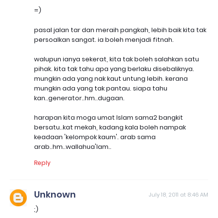
=)
pasal jalan tar dan meraih pangkah, lebih baik kita tak
persoalkan sangat. ia boleh menjadi fitnah.
walupun ianya sekerat, kita tak boleh salahkan satu
pihak. kita tak tahu apa yang berlaku disebaliknya.
mungkin ada yang nak kaut untung lebih. kerana
mungkin ada yang tak pantau. siapa tahu
kan..generator..hm..dugaan.
harapan kita moga umat Islam sama2 bangkit
bersatu..kat mekah, kadang kala boleh nampak
keadaan 'kelompok kaum'. arab sama
arab..hm..wallahua'lam..
Reply
Unknown
July 18, 2011 at 8:46 AM
;)