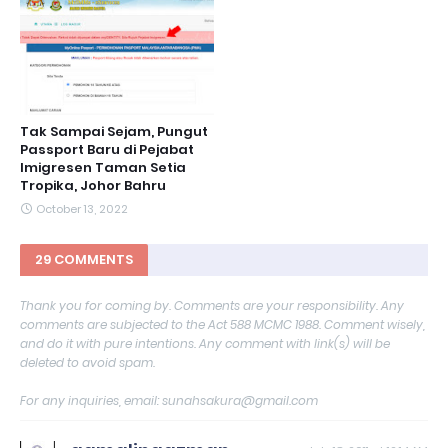
Tak Sampai Sejam, Pungut
Passport Baru di Pejabat
Imigresen Taman Setia
Tropika, Johor Bahru
October 13, 2022
29 COMMENTS
Thank you for coming by. Comments are your responsibility. Any
comments are subjected to the Act 588 MCMC 1988. Comment wisely,
and do it with pure intentions. Any comment with link(s) will be
deleted to avoid spam.
For any inquiries, email: sunahsakura@gmail.com