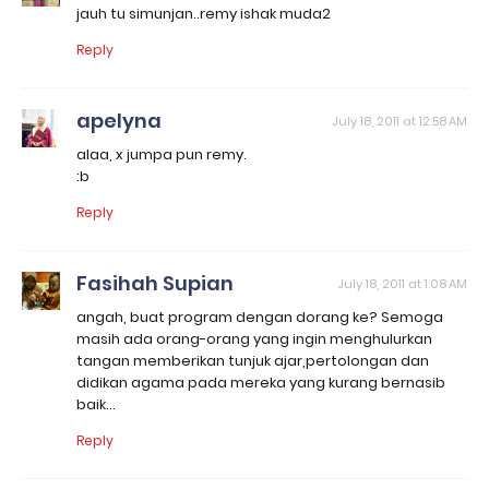
jauh tu simunjan..remy ishak muda2
Reply
apelyna
July 18, 2011 at 12:58 AM
alaa, x jumpa pun remy.
:b
Reply
Fasihah Supian
July 18, 2011 at 1:08 AM
angah, buat program dengan dorang ke? Semoga
masih ada orang-orang yang ingin menghulurkan
tangan memberikan tunjuk ajar,pertolongan dan
didikan agama pada mereka yang kurang bernasib
baik...
Reply