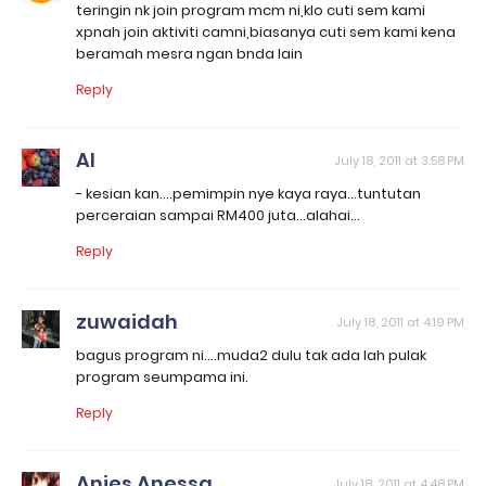
teringin nk join program mcm ni,klo cuti sem kami
xpnah join aktiviti camni,biasanya cuti sem kami kena
beramah mesra ngan bnda lain
Reply
AI
July 18, 2011 at 3:58 PM
- kesian kan....pemimpin nye kaya raya...tuntutan
perceraian sampai RM400 juta...alahai...
Reply
zuwaidah
July 18, 2011 at 4:19 PM
bagus program ni....muda2 dulu tak ada lah pulak
program seumpama ini.
Reply
Anies Anessa
July 18, 2011 at 4:48 PM