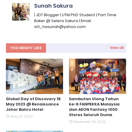
Sunah Sakura
| JDT Blogger | UTM PhD Student | Part Time
Baker @ Selera Sakura | Email:
siti_hasunah@yahoo.com
YOU MIGHT LIKE
View all
Global Day of Discovery 18
Sambutan Ulang Tahun
May 2023 @ Renaissance
ke-6 FANPEKKA Malaysia
Johor Bahru Hotel
dan AEON Fantasy 1000
Stores Seluruh Dunia
May 23, 2023
November 29, 2022