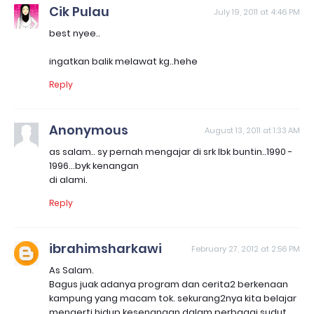
Cik Pulau
July 19, 2011 at 4:46 PM
best nyee..
ingatkan balik melawat kg..hehe
Reply
Anonymous
August 13, 2011 at 1:33 AM
as salam.. sy pernah mengajar di srk lbk buntin..1990 -
1996...byk kenangan
di alami.
Reply
ibrahimsharkawi
February 27, 2012 at 2:56 PM
As Salam.
Bagus juak adanya program dan cerita2 berkenaan
kampung yang macam tok. sekurang2nya kita belajar
mengerti hidup kesenangan dalam perbagai sudut..