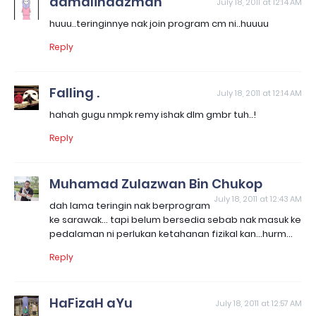
aamalinaazman
July 18, 2011 at 12:14 AM
huuu..teringinnye nak join program cm ni..huuuu
Reply
Falling .
July 18, 2011 at 12:14 AM
hahah gugu nmpk remy ishak dlm gmbr tuh..!
Reply
Muhamad Zulazwan Bin Chukop
July 18, 2011 at 12:43 AM
dah lama teringin nak berprogram
ke sarawak... tapi belum bersedia sebab nak masuk ke
pedalaman ni perlukan ketahanan fizikal kan...hurm...
Reply
HaFizaH aYu
July 18, 2011 at 12:57 AM