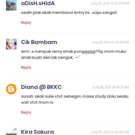
aDisH.sHidA
July 18, 2011 at 10:02 AM
sedih plak akak membaca entry ini...sayu sangat
Reply
Cik Bambam
July 18, 2011 at 10:25 AM
errrr..x nampak remy ishak ponggggg!!!tp mcm muko
anak buah den lak nengok.. --'
Reply
Diana @ BKKC
July 18, 2011 at 10:31 AM
sunah: akak suke xtvt sebegini..mase study dolu selalu
wat xtvt mcm ni..
Reply
Kira Sakura
July 18, 2011 at 10:49 AM