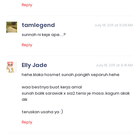
Reply
tamlegend
July 18, 2011 at 9:08 AM
sunnah ni keje ape....?
Reply
Elly Jade
July 18, 2011 at 9:41 AM
hehe.klaka hosmet sunah pangkh separuh.hehe
waa bestnya buat kerja amal
sunah balik sarawak x sia2.terisi je masa..kagum akak
dik
teruskan usaha ya :)
Reply