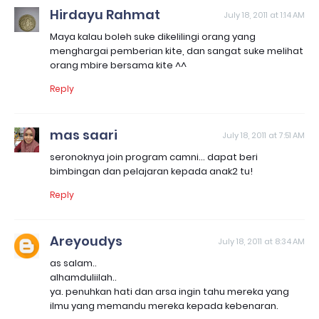
Hirdayu Rahmat
July 18, 2011 at 1:14 AM
Maya kalau boleh suke dikelilingi orang yang
menghargai pemberian kite, dan sangat suke melihat
orang mbire bersama kite ^^
Reply
mas saari
July 18, 2011 at 7:51 AM
seronoknya join program camni... dapat beri
bimbingan dan pelajaran kepada anak2 tu!
Reply
Areyoudys
July 18, 2011 at 8:34 AM
as salam..
alhamduliilah..
ya. penuhkan hati dan arsa ingin tahu mereka yang
ilmu yang memandu mereka kepada kebenaran.