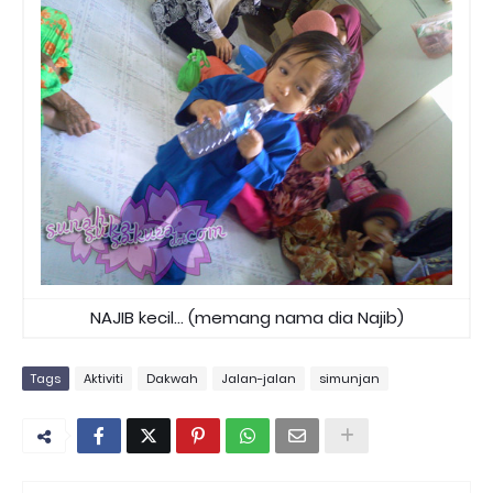
NAJIB kecil... (memang nama dia Najib)
Tags
Aktiviti
Dakwah
Jalan-jalan
simunjan