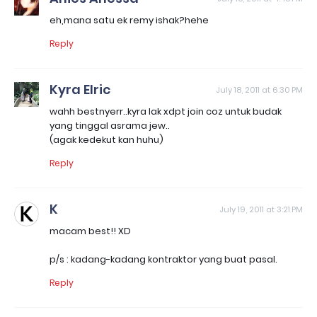
eh,mana satu ek remy ishak?hehe
Reply
Kyra Elric
July 18, 2011 at 6:30 PM
wahh bestnyerr..kyra lak xdpt join coz untuk budak
yang tinggal asrama jew..
(agak kedekut kan huhu)
Reply
K
July 19, 2011 at 3:21 PM
macam best!! XD
p/s : kadang-kadang kontraktor yang buat pasal.
Reply