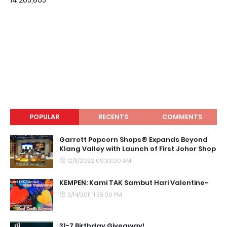
14,205,865
POPULAR
RECENTS
COMMENTS
Garrett Popcorn Shops® Expands Beyond
Klang Valley with Launch of First Johor Shop
12/11/2022 09:33:00 AM
KEMPEN: Kami TAK Sambut Hari Valentine~
2/14/2011 11:59:00 PM
31-7 Birthday Giveaway!