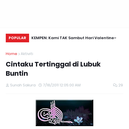
Daun Retreats,
KEMPEN: Kami TAK Sambut Hari Valentine~
Me
POPULAR
Home
Aktiviti
Cintaku Tertinggal di Lubuk
Buntin
Sunah Sakura
7/18/2011 12:05:00 AM
29