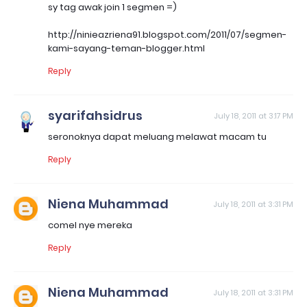
sy tag awak join 1 segmen =)
http://ninieazriena91.blogspot.com/2011/07/segmen-
kami-sayang-teman-blogger.html
Reply
syarifahsidrus
July 18, 2011 at 3:17 PM
seronoknya dapat meluang melawat macam tu
Reply
Niena Muhammad
July 18, 2011 at 3:31 PM
comel nye mereka
Reply
Niena Muhammad
July 18, 2011 at 3:31 PM