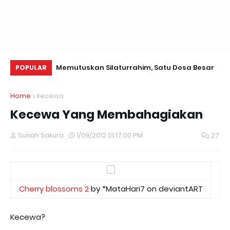
i Valentine~
Memutuskan Silaturrahim, Satu Dosa Besar
Da
POPULAR
Se
Home
kecewa
Kecewa Yang Membahagiakan
Sunah Sakura
1/09/2012 01:17:00 PM
27
Cherry blossoms 2
by *MataHari7 on deviantART
Kecewa?