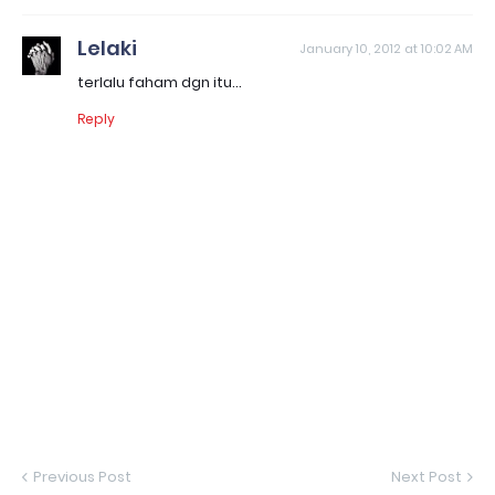
Lelaki
January 10, 2012 at 10:02 AM
terlalu faham dgn itu...
Reply
Previous Post
Next Post