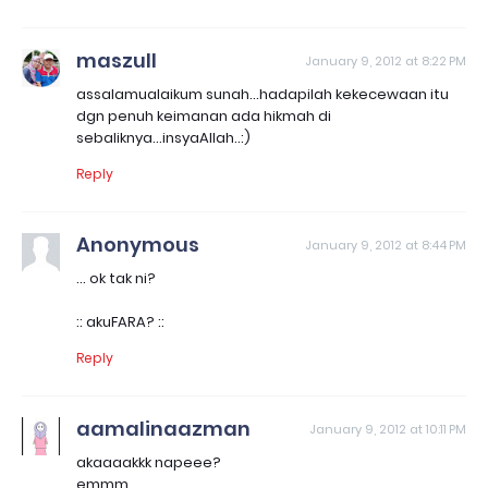
maszull
January 9, 2012 at 8:22 PM
assalamualaikum sunah...hadapilah kekecewaan itu
dgn penuh keimanan ada hikmah di
sebaliknya...insyaAllah..:)
Reply
Anonymous
January 9, 2012 at 8:44 PM
... ok tak ni?
:: akuFARA? ::
Reply
aamalinaazman
January 9, 2012 at 10:11 PM
akaaaakkk napeee?
emmm..