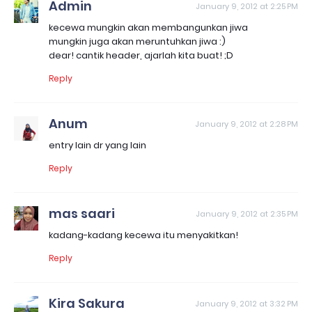
Admin
January 9, 2012 at 2:25 PM
kecewa mungkin akan membangunkan jiwa
mungkin juga akan meruntuhkan jiwa :)
dear! cantik header, ajarlah kita buat! ;D
Reply
Anum
January 9, 2012 at 2:28 PM
entry lain dr yang lain
Reply
mas saari
January 9, 2012 at 2:35 PM
kadang-kadang kecewa itu menyakitkan!
Reply
Kira Sakura
January 9, 2012 at 3:32 PM