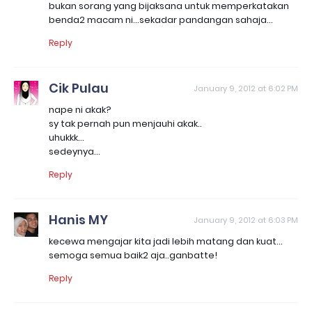
bukan sorang yang bijaksana untuk memperkatakan
benda2 macam ni...sekadar pandangan sahaja...
Reply
Cik Pulau
January 9, 2012 at 6:02 PM
nape ni akak?
sy tak pernah pun menjauhi akak..
uhukkk...
sedeynya...
Reply
Hanis MY
January 9, 2012 at 6:03 PM
kecewa mengajar kita jadi lebih matang dan kuat...
semoga semua baik2 aja..ganbatte!
Reply