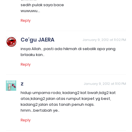
sedih pulak saya bace
wuwuwu...
Reply
Ce'gu JAERA
January 9, 2012 at 11:02 PM
insya Allah.. pasti ada hikmah di sebalik apa yang
brlaaku kan..
Reply
z
January 9, 2012 at 11:10 PM
hidup umpama roda, kadang2 kat bwah,kdg2 kat
atas,kdang2 jalan atas rumput karpet yg best,
kadang2 jalan atas tanah penuh najis.
hmm...bertabah ye..
Reply