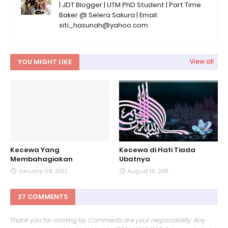
| JDT Blogger | UTM PhD Student | Part Time
Baker @ Selera Sakura | Email:
siti_hasunah@yahoo.com
YOU MIGHT LIKE
View all
Kecewa Yang
Kecewa di Hati Tiada
Membahagiakan
Ubatnya
January 09, 2012
August 16, 2011
27 COMMENTS
Thank you for coming by. Comments are your responsibility. Any