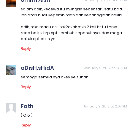
January 9, 2012 at 1:32 PM
salam adik, kecewa itu mungkin sebentar...satu batu
lonjatan buat kegembiraan dan kebahagiaan hakiki.
adik, mkn madu asli tak?akak mkn 2 kali hr tu terus
reda batuk.hrp cpt sembuh sepenuhnya, dan moga
batuk cpt pulih ye.
Reply
aDisH.sHidA
January 9, 2012 at 1:40 PM
semoga semua nya okey ye sunah
Reply
Fath
January 9, 2012 at 2:07 PM
( O.o )
Reply