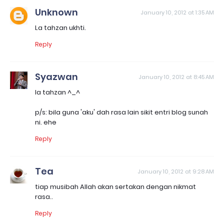
Unknown
January 10, 2012 at 1:35 AM
La tahzan ukhti.
Reply
Syazwan
January 10, 2012 at 8:45 AM
la tahzan ^_^
p/s: bila guna 'aku' dah rasa lain sikit entri blog sunah
ni. ehe
Reply
Tea
January 10, 2012 at 9:28 AM
tiap musibah Allah akan sertakan dengan nikmat
rasa..
Reply