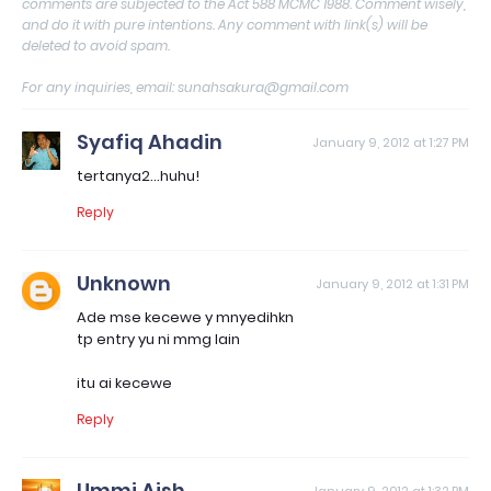
comments are subjected to the Act 588 MCMC 1988. Comment wisely,
and do it with pure intentions. Any comment with link(s) will be
deleted to avoid spam.
For any inquiries, email: sunahsakura@gmail.com
Syafiq Ahadin
January 9, 2012 at 1:27 PM
tertanya2...huhu!
Reply
Unknown
January 9, 2012 at 1:31 PM
Ade mse kecewe y mnyedihkn
tp entry yu ni mmg lain
itu ai kecewe
Reply
Ummi Aish