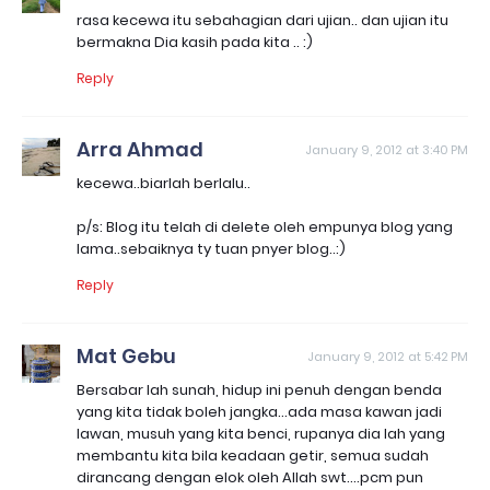
rasa kecewa itu sebahagian dari ujian.. dan ujian itu
bermakna Dia kasih pada kita .. :)
Reply
Arra Ahmad
January 9, 2012 at 3:40 PM
kecewa..biarlah berlalu..
p/s: Blog itu telah di delete oleh empunya blog yang
lama..sebaiknya ty tuan pnyer blog..:)
Reply
Mat Gebu
January 9, 2012 at 5:42 PM
Bersabar lah sunah, hidup ini penuh dengan benda
yang kita tidak boleh jangka...ada masa kawan jadi
lawan, musuh yang kita benci, rupanya dia lah yang
membantu kita bila keadaan getir, semua sudah
dirancang dengan elok oleh Allah swt....pcm pun