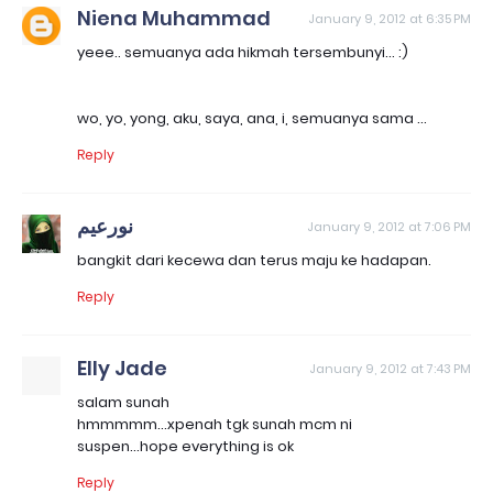
Niena Muhammad
January 9, 2012 at 6:35 PM
yeee.. semuanya ada hikmah tersembunyi... :)
wo, yo, yong, aku, saya, ana, i, semuanya sama ...
Reply
نورعيم
January 9, 2012 at 7:06 PM
bangkit dari kecewa dan terus maju ke hadapan.
Reply
Elly Jade
January 9, 2012 at 7:43 PM
salam sunah
hmmmmm...xpenah tgk sunah mcm ni
suspen...hope everything is ok
Reply