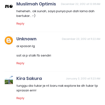
Muslimah Optimis
December 22, 2012 at 12:38 AM
heheheh.. cik sunah, saya punya pun dah lama dah
bertukar.. :-)
Reply
Unknown
December 23, 2012 at 11:22 AM
ai xpasan lg
sat ai p stalk fb sendiri
Reply
Kira Sakura
January 3, 2013 at 11:23 AM
tunggu dia tukar je nt baru nak explore ke dh tukar tp
xprasan errrr
Reply