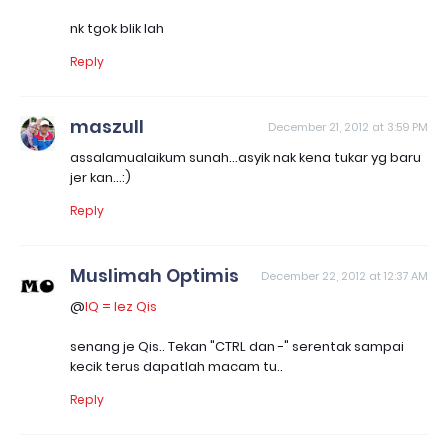
nk tgok blik lah
Reply
maszull
December 21, 2012 at 3:59 PM
assalamualaikum sunah...asyik nak kena tukar yg baru
jer kan...:)
Reply
Muslimah Optimis
December 22, 2012 at 12:37 AM
@
IQ = Iez Qis
senang je Qis.. Tekan "CTRL dan -" serentak sampai
kecik terus dapatlah macam tu..
Reply