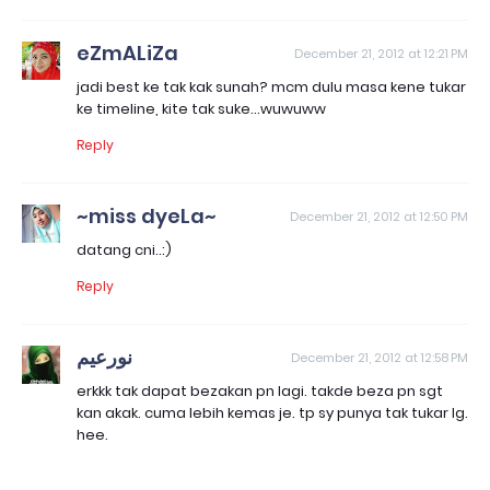
eZmALiZa
December 21, 2012 at 12:21 PM
jadi best ke tak kak sunah? mcm dulu masa kene tukar
ke timeline, kite tak suke...wuwuww
Reply
~miss dyeLa~
December 21, 2012 at 12:50 PM
datang cni..:)
Reply
نورعيم
December 21, 2012 at 12:58 PM
erkkk tak dapat bezakan pn lagi. takde beza pn sgt
kan akak. cuma lebih kemas je. tp sy punya tak tukar lg.
hee.