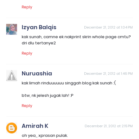
Reply
Izyan Balqis
December 21, 2012 at 1:04 PM
kak sunah, camne ek nakprint skrin whole page cmtu?
dri dlu tertanye2
Reply
Nuruashia
December 21, 2012 at 1:46 PM
kak limah rinduuuuuu singgah blog kak sunah :(
btw, nk jelesh jugak lah! :P
Reply
Amirah K
December 21, 2012 at 2:15 PM
oh yea,, xprasan pulak.