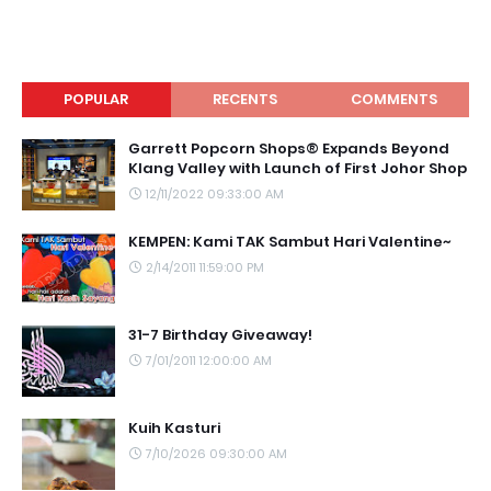
POPULAR
RECENTS
COMMENTS
Garrett Popcorn Shops® Expands Beyond
Klang Valley with Launch of First Johor Shop
12/11/2022 09:33:00 AM
KEMPEN: Kami TAK Sambut Hari Valentine~
2/14/2011 11:59:00 PM
31-7 Birthday Giveaway!
7/01/2011 12:00:00 AM
Kuih Kasturi
7/10/2026 09:30:00 AM