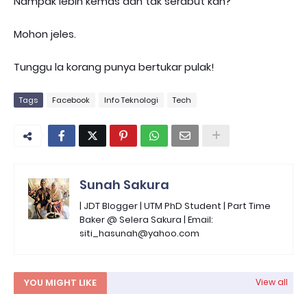
Nampak lebih kemas dan tak serabut kan?
Mohon jeles.
Tunggu la korang punya bertukar pulak!
Tags
Facebook
Info Teknologi
Tech
Sunah Sakura
| JDT Blogger | UTM PhD Student | Part Time
Baker @ Selera Sakura | Email:
siti_hasunah@yahoo.com
YOU MIGHT LIKE
View all