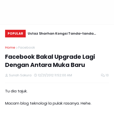
Daun Retreats,
Ustaz Sharhan Kongsi Tanda-tanda
Yu
POPULAR
Terkena Sihir, Saka dan Gangguan Jin
Fo
Home
Facebook
Facebook Bakal Upgrade Lagi
Dengan Antara Muka Baru
Sunah Sakura
12/21/2012 11:52:00 AM
13
Tu dia tajuk.
Macam blog teknologi la pulak rasanya. Hehe.