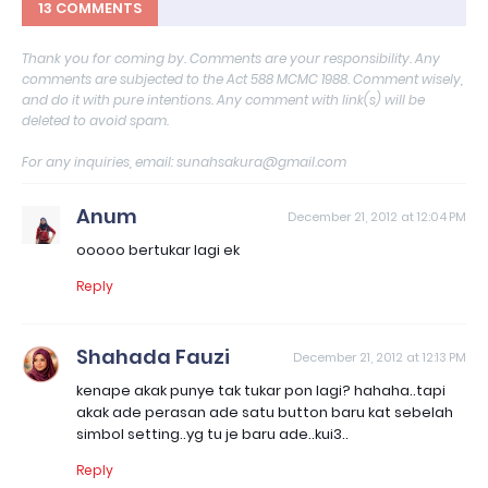
13 COMMENTS
Thank you for coming by. Comments are your responsibility. Any
comments are subjected to the Act 588 MCMC 1988. Comment wisely,
and do it with pure intentions. Any comment with link(s) will be
deleted to avoid spam.
For any inquiries, email: sunahsakura@gmail.com
Anum
December 21, 2012 at 12:04 PM
ooooo bertukar lagi ek
Reply
Shahada Fauzi
December 21, 2012 at 12:13 PM
kenape akak punye tak tukar pon lagi? hahaha..tapi
akak ade perasan ade satu button baru kat sebelah
simbol setting..yg tu je baru ade..kui3..
Reply