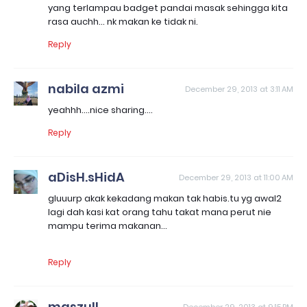
yang terlampau badget pandai masak sehingga kita
rasa auchh... nk makan ke tidak ni.
Reply
nabila azmi
December 29, 2013 at 3:11 AM
yeahhh....nice sharing....
Reply
aDisH.sHidA
December 29, 2013 at 11:00 AM
gluuurp akak kekadang makan tak habis.tu yg awal2
lagi dah kasi kat orang tahu takat mana perut nie
mampu terima makanan...
Reply
maszull