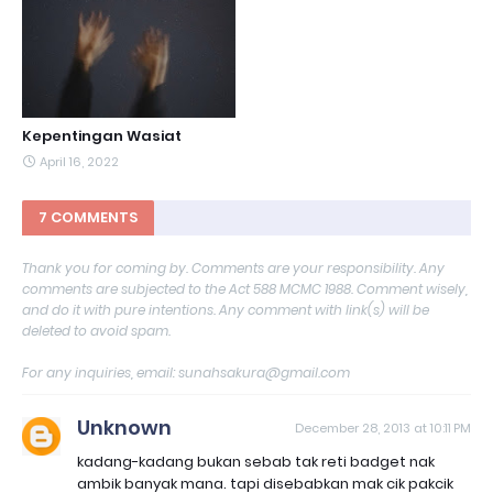
Kepentingan Wasiat
April 16, 2022
7 COMMENTS
Thank you for coming by. Comments are your responsibility. Any
comments are subjected to the Act 588 MCMC 1988. Comment wisely,
and do it with pure intentions. Any comment with link(s) will be
deleted to avoid spam.
For any inquiries, email: sunahsakura@gmail.com
Unknown
December 28, 2013 at 10:11 PM
kadang-kadang bukan sebab tak reti badget nak
ambik banyak mana. tapi disebabkan mak cik pakcik