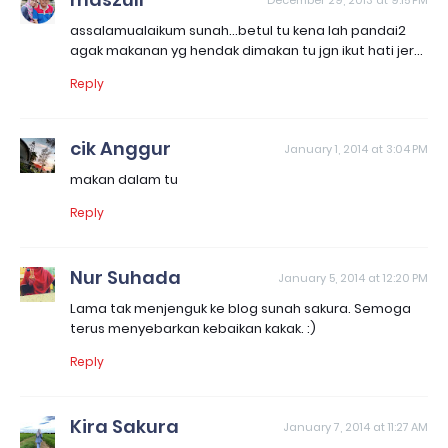
December 29, 2013 at 9:15 PM
assalamualaikum sunah...betul tu kena lah pandai2
agak makanan yg hendak dimakan tu jgn ikut hati jer...
Reply
cik Anggur
January 1, 2014 at 3:04 PM
makan dalam tu
Reply
Nur Suhada
January 5, 2014 at 12:20 PM
Lama tak menjenguk ke blog sunah sakura. Semoga
terus menyebarkan kebaikan kakak. :)
Reply
Kira Sakura
January 7, 2014 at 11:27 AM