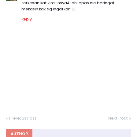
terkesan kat kira. insyaAllah lepas nie beringat.
mekasih kak tlg ingatkan :D
Reply
Previous Post
Next Post
AUTHOR