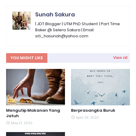
Sunah Sakura
| JDT Blogger | UTM PhD Student | Part Time
Baker @ Selera Sakura | Email:
siti_hasunah@yahoo.com
YOU MIGHT LIKE
View all
Mengutip Makanan Yang
Berprasangka Buruk
Jatuh
April 26, 2022
May 12, 2023