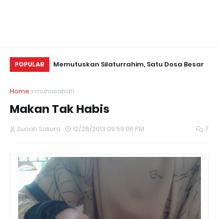
i Valentine~
Memutuskan Silaturrahim, Satu Dosa Besar
Da
POPULAR
Se
Home
muhasabah
Makan Tak Habis
Sunah Sakura
12/28/2013 09:59:00 PM
7