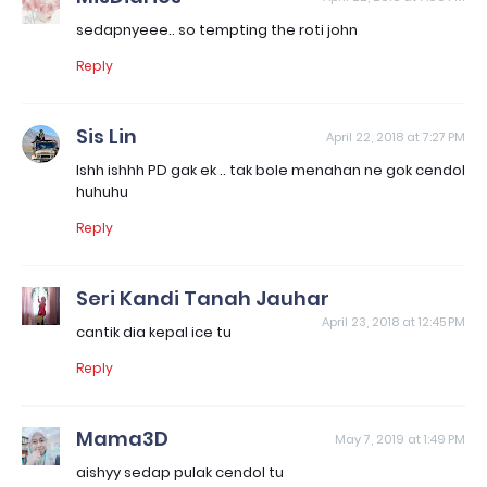
sedapnyeee.. so tempting the roti john
Reply
Sis Lin
April 22, 2018 at 7:27 PM
Ishh ishhh PD gak ek .. tak bole menahan ne gok cendol
huhuhu
Reply
Seri Kandi Tanah Jauhar
April 23, 2018 at 12:45 PM
cantik dia kepal ice tu
Reply
Mama3D
May 7, 2019 at 1:49 PM
aishyy sedap pulak cendol tu