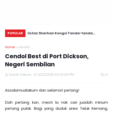
KEMPEN: Kami TAK Sambut Hari Valentine~
Ustaz Sharhan Kongsi Tanda-tanda
Na
POPULAR
Terkena Sihir, Saka dan Gangguan Jin
Home
cendol
Cendol Best di Port Dickson,
Negeri Sembilan
Sunah Sakura
4/22/2018 04:32:00 PM
4
Assalamualaikum dan selamat petang!
Dah petang kan, mesti la nak cari juadah minum
petang pulak. Bagi yang duduk area Teluk Kemang,