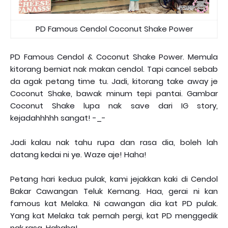
PD Famous Cendol Coconut Shake Power
PD Famous Cendol & Coconut Shake Power. Memula
kitorang berniat nak makan cendol. Tapi cancel sebab
da agak petang time tu. Jadi, kitorang take away je
Coconut Shake, bawak minum tepi pantai. Gambar
Coconut Shake lupa nak save dari IG story,
kejadahhhhh sangat! -_-
Jadi kalau nak tahu rupa dan rasa dia, boleh lah
datang kedai ni ye. Waze aje! Haha!
Petang hari kedua pulak, kami jejakkan kaki di Cendol
Bakar Cawangan Teluk Kemang. Haa, gerai ni kan
famous kat Melaka. Ni cawangan dia kat PD pulak.
Yang kat Melaka tak pernah pergi, kat PD menggedik
nak rasa. Hahaha!