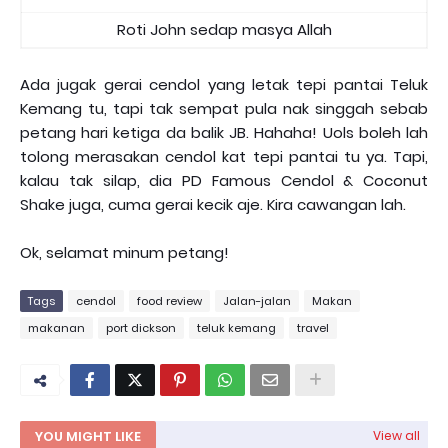
Roti John sedap masya Allah
Ada jugak gerai cendol yang letak tepi pantai Teluk
Kemang tu, tapi tak sempat pula nak singgah sebab
petang hari ketiga da balik JB. Hahaha! Uols boleh lah
tolong merasakan cendol kat tepi pantai tu ya. Tapi,
kalau tak silap, dia PD Famous Cendol & Coconut
Shake juga, cuma gerai kecik aje. Kira cawangan lah.
Ok, selamat minum petang!
Tags
cendol
food review
Jalan-jalan
Makan
makanan
port dickson
teluk kemang
travel
YOU MIGHT LIKE
View all