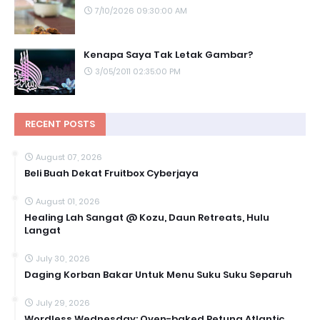
7/10/2026 09:30:00 AM
Kenapa Saya Tak Letak Gambar?
3/05/2011 02:35:00 PM
RECENT POSTS
August 07, 2026
Beli Buah Dekat Fruitbox Cyberjaya
August 01, 2026
Healing Lah Sangat @ Kozu, Daun Retreats, Hulu
Langat
July 30, 2026
Daging Korban Bakar Untuk Menu Suku Suku Separuh
July 29, 2026
Wordless Wednesday: Oven-baked Petuna Atlantic