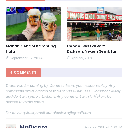
Makan Cendol Kampung
Cendol Best di Port
Hulu
Dickson, Negeri Sembilan
September 02, 2024
April 22, 2018
4 COMMENTS
Thank you for coming by. Comments are your responsibility. Any
comments are subjected to the Act 588 MCMC 1988. Comment wisely,
and do it with pure intentions. Any comment with link(s) will be
deleted to avoid spam.
For any inquiries, email: sunahsakura@gmail.com
MisDiarios
April 22, 2018 at 7:00 PM