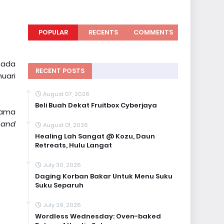
POPULAR
RECENTS
COMMENTS
pada
RECENT POSTS
uari
August 07, 2026
Beli Buah Dekat Fruitbox Cyberjaya
sama
 and
August 01, 2026
Healing Lah Sangat @ Kozu, Daun
Retreats, Hulu Langat
July 30, 2026
Daging Korban Bakar Untuk Menu Suku
Suku Separuh
July 29, 2026
Wordless Wednesday: Oven-baked