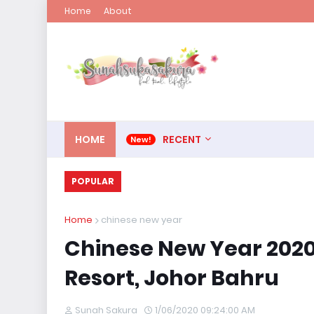
Home
About
HOME
RECENT
POPULAR
Home
chinese new year
Chinese New Year 2020 
Resort, Johor Bahru
Sunah Sakura
1/06/2020 09:24:00 AM