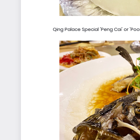
Qing Palace Special 'Peng Cai' or 'Po