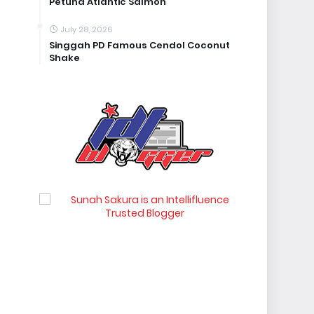
Petuna Atlantic Salmon
July 28, 2026
Singgah PD Famous Cendol Coconut
Shake