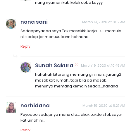
nang nyaman kak..kelak coba kayyy
nona sani
March 19, 2020 at 8:02 AM
Sedappnyaaaa.saya Tak masakkk..kerja .. ui..memula
nii sedap jer menuuu kann.hahhaha..
Reply
Sunah Sakura
March 19, 2020 at 10:49 AM
hahahah kitorang memang gini non...jarang2
masak kat rumah..tapi bila da masak,
menunya memang kemain sedap...hahaha
norhidana
March 19, 2020 at 9:27 AM
Puyoooo sedapnya menu dia... akak takde stok sayur
kat umah ni...
Reply