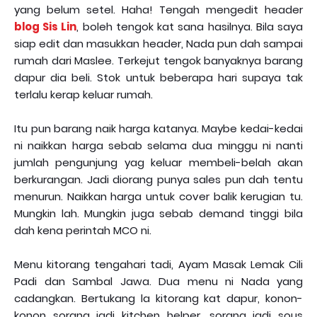
yang belum setel. Haha! Tengah mengedit header
blog Sis Lin
, boleh tengok kat sana hasilnya. Bila saya
siap edit dan masukkan header, Nada pun dah sampai
rumah dari Maslee. Terkejut tengok banyaknya barang
dapur dia beli. Stok untuk beberapa hari supaya tak
terlalu kerap keluar rumah.
Itu pun barang naik harga katanya. Maybe kedai-kedai
ni naikkan harga sebab selama dua minggu ni nanti
jumlah pengunjung yag keluar membeli-belah akan
berkurangan. Jadi diorang punya sales pun dah tentu
menurun. Naikkan harga untuk cover balik kerugian tu.
Mungkin lah. Mungkin juga sebab demand tinggi bila
dah kena perintah MCO ni.
Menu kitorang tengahari tadi, Ayam Masak Lemak Cili
Padi dan Sambal Jawa. Dua menu ni Nada yang
cadangkan. Bertukang la kitorang kat dapur, konon-
konon sorang jadi kitchen helper, sorang jadi sous