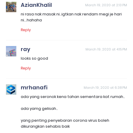
AzianKhalil
March 19, 2020 at 2:13 PM
ni rasa nak masak ni..igtkan nak rendam megi je hari
ni...hahaha
Reply
ray
March 19, 2020 at 4:15 PM
looks so good
Reply
mrhanafi
March 19, 2020 at 6:38 PM
ada yang seronok kena tahan sementara kat rumah..
ada yamg gelisah..
yang penting penyebaran corona virus boleh
dikurangkan sehabis baik