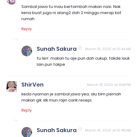
Sambal jawa tu mau bertambah makan nasi. Nak
kena buat juga ni alang2 dah 2 minggu merap kat
rumah
Reply
Sunah Sakura
March 19, 2020 at 10:44 AM
tu lerr, makan tu aje pun dah cukup, takde lauk
lain pun takpe
ShirVen
March 18, 2020 at 8:58 PM
keda nyaman je sambal jawa yea, alu blm pernah
makan gik. klk mun rajin carik resepi.
Reply
Sunah Sakura
March 19, 2020 at 10:48 AM