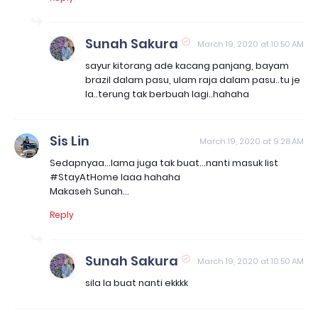
Sunah Sakura
March 19, 2020 at 10:50 AM
sayur kitorang ade kacang panjang, bayam
brazil dalam pasu, ulam raja dalam pasu..tu je
la..terung tak berbuah lagi..hahaha
Sis Lin
March 19, 2020 at 9:28 AM
Sedapnyaa...lama juga tak buat...nanti masuk list
#StayAtHome laaa hahaha
Makaseh Sunah...
Reply
Sunah Sakura
March 19, 2020 at 10:50 AM
sila la buat nanti ekkkk