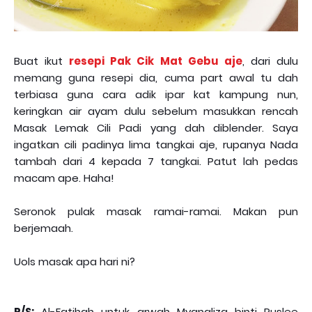
Buat ikut
resepi Pak Cik Mat Gebu aje
, dari dulu
memang guna resepi dia, cuma part awal tu dah
terbiasa guna cara adik ipar kat kampung nun,
keringkan air ayam dulu sebelum masukkan rencah
Masak Lemak Cili Padi yang dah diblender. Saya
ingatkan cili padinya lima tangkai aje, rupanya Nada
tambah dari 4 kepada 7 tangkai. Patut lah pedas
macam ape. Haha!
Seronok pulak masak ramai-ramai. Makan pun
berjemaah.
Uols masak apa hari ni?
P/S:
Al-Fatihah untuk arwah Myanaliza binti Ruslee