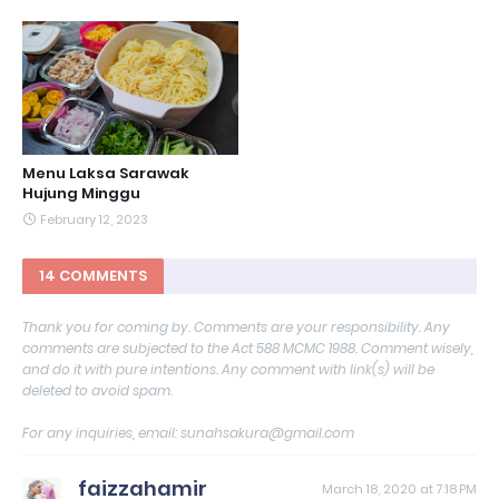
Menu Laksa Sarawak
Hujung Minggu
February 12, 2023
14 COMMENTS
Thank you for coming by. Comments are your responsibility. Any
comments are subjected to the Act 588 MCMC 1988. Comment wisely,
and do it with pure intentions. Any comment with link(s) will be
deleted to avoid spam.
For any inquiries, email: sunahsakura@gmail.com
faizzahamir
March 18, 2020 at 7:18 PM