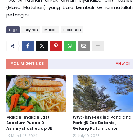
(Maya Matahari) yang baru kembali ke rahmatullah
petang ni.
Tags
insyirah
Makan
makanan
YOU MIGHT LIKE
View all
Makan-makan Last
WW: Fish Feeding Pond and
Sebelum Puasa Di
Park @ Eco Botanic,
Ashhryshoshedap JB
Gelang Patah, Johor
March 13, 2024
July 19, 2023