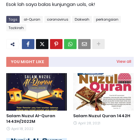
Esok lah saya balas kunjungan uols, ok!
Tags
al-Quran
coronavirus
Dakwah
perkongsian
Tazkirah
YOU MIGHT LIKE
View all
Salam Nuzul Al-Quran
Salam Nuzul Quran 1442H
1443H/2022M
April 28, 2021
April 18, 2022