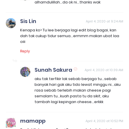
alhamdulillah...da ok ni...thanks wak
Sis Lin
April 4, 2020 at 9:24 AM
Kenapa ko> Tu lee berjaga lagi edit blog bagai, kan
dah tak cukup tidur semua...ermmm makan ubat laa
oiii
Reply
Sunah Sakura
April 4, 2020 at 10:39 AM
aku tak terfikir lak sebab berjaga tu...sebab
banyak hari gak aku tido lewat minggu ni...aku
rasa sebab terlebih makan cheese pagi
semalam tu...kuah pasta tu da sikit, aku
tambah lagi kepingan cheese...erkkk
mamapp
April 4, 2020 at 10:52 PM