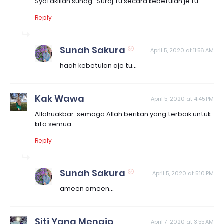
Syafakillah sunag.. Suraj Tu secara kebetulan je tu
Reply
Sunah Sakura
April 5, 2020 at 11:56 AM
haah kebetulan aje tu...
Kak Wawa
April 5, 2020 at 4:45 PM
Allahuakbar. semoga Allah berikan yang terbaik untuk
kita semua.
Reply
Sunah Sakura
April 5, 2020 at 5:10 PM
ameen ameen...
Siti Yang Menaip
April 7, 2020 at 3:55 AM