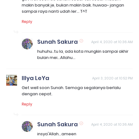
makin banyak je, bukan makin baik. huwaa~ jangan
sampai raya nanti udah ler... T^T
Reply
Sunah Sakura
April 4, 2020 at 10:36 AM
huhuhu..tu la, ada kata mungkin sampai akhir
bulan mei...Allahu...
Illya LeYa
April 3, 2020 at 10:52 PM
Get well soon Sunah. Semoga segalanya berlalu
dengan cepat.
Reply
Sunah Sakura
April 4, 2020 at 10:36 AM
insya'Allah...ameen