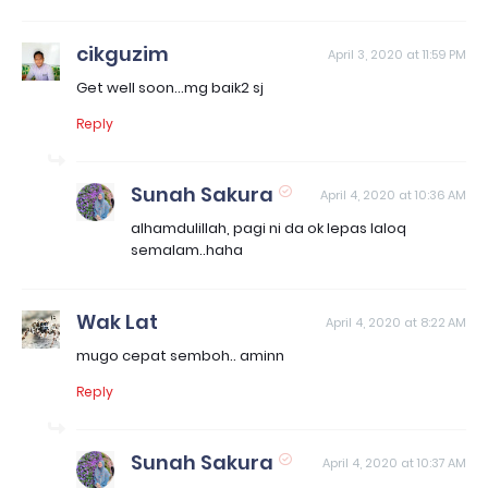
cikguzim
April 3, 2020 at 11:59 PM
Get well soon...mg baik2 sj
Reply
Sunah Sakura
April 4, 2020 at 10:36 AM
alhamdulillah, pagi ni da ok lepas laloq
semalam..haha
Wak Lat
April 4, 2020 at 8:22 AM
mugo cepat semboh.. aminn
Reply
Sunah Sakura
April 4, 2020 at 10:37 AM