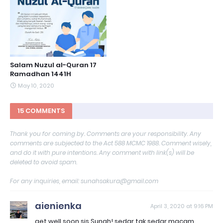
Salam Nuzul al-Quran 17
Ramadhan 1441H
May 10, 2020
15 COMMENTS
Thank you for coming by. Comments are your responsibility. Any
comments are subjected to the Act 588 MCMC 1988. Comment wisely,
and do it with pure intentions. Any comment with link(s) will be
deleted to avoid spam.
For any inquiries, email: sunahsakura@gmail.com
aienienka
April 3, 2020 at 9:16 PM
get well soon sis Sunah! sedar tak sedar macam