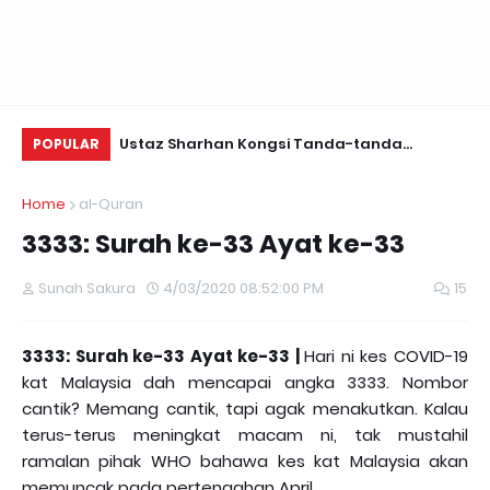
Daun Retreats,
Ustaz Sharhan Kongsi Tanda-tanda
Be
POPULAR
Terkena Sihir, Saka dan Gangguan Jin
Home
al-Quran
3333: Surah ke-33 Ayat ke-33
Sunah Sakura
4/03/2020 08:52:00 PM
15
3333: Surah ke-33 Ayat ke-33 |
Hari ni kes COVID-19
kat Malaysia dah mencapai angka 3333. Nombor
cantik? Memang cantik, tapi agak menakutkan. Kalau
terus-terus meningkat macam ni, tak mustahil
ramalan pihak WHO bahawa kes kat Malaysia akan
memuncak pada pertengahan April.