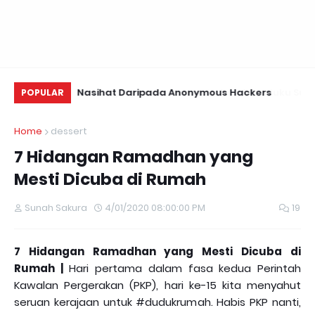
Menu Suku Suku
Nasihat Daripada Anonymous Hackers
Us
POPULAR
Te
Home
dessert
7 Hidangan Ramadhan yang
Mesti Dicuba di Rumah
Sunah Sakura
4/01/2020 08:00:00 PM
19
7 Hidangan Ramadhan yang Mesti Dicuba di
Rumah |
Hari pertama dalam fasa kedua Perintah
Kawalan Pergerakan (PKP), hari ke-15 kita menyahut
seruan kerajaan untuk #dudukrumah. Habis PKP nanti,