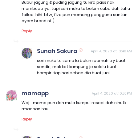
Bubur jagung & puding jagung tu kira pass nak
membuatnya..tapi seri muka tu belum cuba dah tahu
failed. hihi..btw, fiza pun memang pengguna santan
ayam brand ni :)
Reply
Sunah Sakura
April 4, 2020 at 10:48 AM
seri muka tu sama la belum pernah try buat
sendiri, mak kat kampung je selalu buat
hampir tiap hari sebab dia buat jual
mamapp
April 4, 2020 at 10:55 PM
Waj .. mama pun dah mula kumpul resepi dah ninutk
rmadhan.tau
Reply