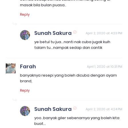
masak bila bulan puasa..
Reply
Sunah Sakura
April 2, 2020 at 4:23 PM
ye betul tu jua...nanti nak cuba jugak kuih
talam tu...nampak sedap dan cantik
Farah
April 1, 2020 at 10:31 PM
banyaknya resepi yang boleh dicuba dengan ayam
brand,
Reply
Sunah Sakura
April 2, 2020 at 4:24 PM
yoo..banyak giler sebenarnya yang boleh kita
buat...