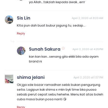
ya Allah...takziah kepada awak...errr
Sis Lin
April 2, 2020 at 8:20 AM
KIta pun dah buat bubur jagung tu, sedap...
Reply
Sunah Sakura
April 2, 2020 at 4:25 PM
kan kan kan...senang gila ekkk bila ada ayam
brand ni
shima jelani
April 2, 2020 at 1:37 PM
Ok jga xde bazar ramadhan sebb bukan pengunjung
setia. Lagipun kak shima x mkn byk time bka puasa
sebab perut cepat sebu hehehe. Menu kat atas boleh
cuba masa bulan posa nanti 😘
Reply