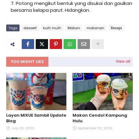
Potong mengikut bentuk yang disukai dan gaulkan
bersama kelapa parut. Hidangkan.
Tags
dessert
kuih muih
Makan
makanan
Resepi
YOU MIGHT LIKE
View all
Layan MIXUE Sambil Update
Makan Cendol Kampung
Blog
Hulu
July 26, 2026
September 02, 2024