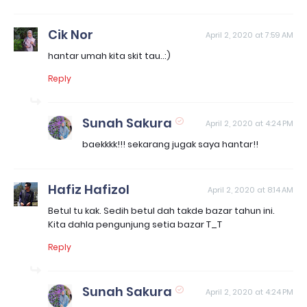
Cik Nor
April 2, 2020 at 7:59 AM
hantar umah kita skit tau..:)
Reply
Sunah Sakura
April 2, 2020 at 4:24 PM
baekkkk!!! sekarang jugak saya hantar!!
Hafiz Hafizol
April 2, 2020 at 8:14 AM
Betul tu kak. Sedih betul dah takde bazar tahun ini.
Kita dahla pengunjung setia bazar T_T
Reply
Sunah Sakura
April 2, 2020 at 4:24 PM