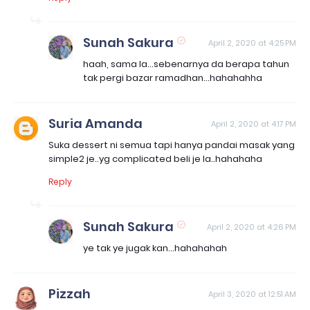
Sunah Sakura
April 2, 2020 at 4:25 PM
haah, sama la...sebenarnya da berapa tahun
tak pergi bazar ramadhan...hahahahha
Suria Amanda
April 2, 2020 at 4:17 PM
Suka dessert ni semua tapi hanya pandai masak yang
simple2 je..yg complicated beli je la..hahahaha
Reply
Sunah Sakura
April 2, 2020 at 4:26 PM
ye tak ye jugak kan...hahahahah
Pizzah
April 3, 2020 at 12:51 AM