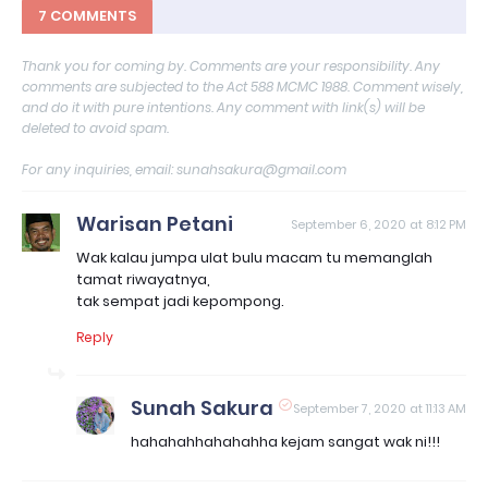
7 COMMENTS
Thank you for coming by. Comments are your responsibility. Any
comments are subjected to the Act 588 MCMC 1988. Comment wisely,
and do it with pure intentions. Any comment with link(s) will be
deleted to avoid spam.
For any inquiries, email: sunahsakura@gmail.com
Warisan Petani
September 6, 2020 at 8:12 PM
Wak kalau jumpa ulat bulu macam tu memanglah
tamat riwayatnya,
tak sempat jadi kepompong.
Reply
Sunah Sakura
September 7, 2020 at 11:13 AM
hahahahhahahahha kejam sangat wak ni!!!