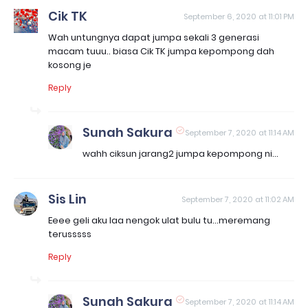
Cik TK
September 6, 2020 at 11:01 PM
Wah untungnya dapat jumpa sekali 3 generasi
macam tuuu.. biasa Cik TK jumpa kepompong dah
kosong je
Reply
Sunah Sakura
September 7, 2020 at 11:14 AM
wahh ciksun jarang2 jumpa kepompong ni...
Sis Lin
September 7, 2020 at 11:02 AM
Eeee geli aku laa nengok ulat bulu tu...meremang
terusssss
Reply
Sunah Sakura
September 7, 2020 at 11:14 AM