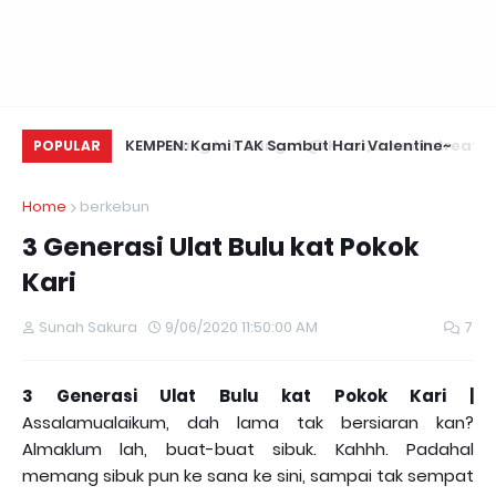
Daun Retreats,
KEMPEN: Kami TAK Sambut Hari Valentine~
Me
POPULAR
Home
berkebun
3 Generasi Ulat Bulu kat Pokok
Kari
Sunah Sakura
9/06/2020 11:50:00 AM
7
3 Generasi Ulat Bulu kat Pokok Kari |
Assalamualaikum, dah lama tak bersiaran kan?
Almaklum lah, buat-buat sibuk. Kahhh. Padahal
memang sibuk pun ke sana ke sini, sampai tak sempat