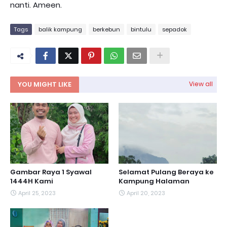
nanti. Ameen.
Tags
balik kampung
berkebun
bintulu
sepadok
YOU MIGHT LIKE
View all
Gambar Raya 1 Syawal
Selamat Pulang Beraya ke
1444H Kami
Kampung Halaman
April 25, 2023
April 20, 2023