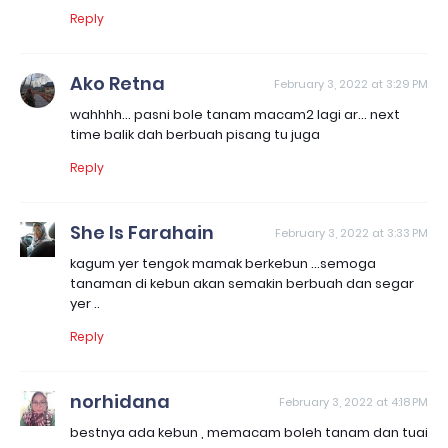
Reply
Ako Retna
February 3, 2022 at 3:29 PM
wahhhh... pasni bole tanam macam2 lagi ar... next
time balik dah berbuah pisang tu juga
Reply
She Is Farahain
February 3, 2022 at 3:33 PM
kagum yer tengok mamak berkebun ...semoga
tanaman di kebun akan semakin berbuah dan segar
yer ..
Reply
norhidana
February 3, 2022 at 4:18 PM
bestnya ada kebun , memacam boleh tanam dan tuai