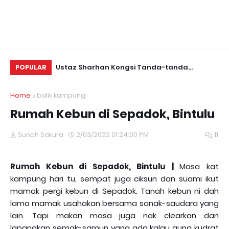
Daun Retreats,
Ustaz Sharhan Kongsi Tanda-tanda
Yu
POPULAR
Terkena Sihir, Saka dan Gangguan Jin
Fo
Home
balik kampung
Rumah Kebun di Sepadok, Bintulu
Sunah Sakura
2/03/2022 01:24:00 PM
11
Rumah Kebun di Sepadok, Bintulu |
Masa kat
kampung hari tu, sempat juga ciksun dan suami ikut
mamak pergi kebun di Sepadok. Tanah kebun ni dah
lama mamak usahakan bersama sanak-saudara yang
lain. Tapi makan masa juga nak clearkan dan
lapangkan semak-samun yang ada kalau guna kudrat