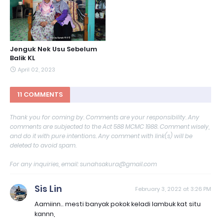
Jenguk Nek Usu Sebelum
Balik KL
April 02, 2023
11 COMMENTS
Thank you for coming by. Comments are your responsibility. Any
comments are subjected to the Act 588 MCMC 1988. Comment wisely,
and do it with pure intentions. Any comment with link(s) will be
deleted to avoid spam.
For any inquiries, email: sunahsakura@gmail.com
Sis Lin
February 3, 2022 at 3:26 PM
Aamiinn.. mesti banyak pokok keladi lambuk kat situ
kannn,