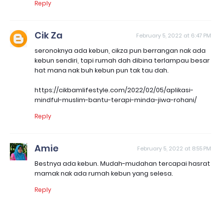
Reply
Cik Za
February 5, 2022 at 6:47 PM
seronoknya ada kebun, cikza pun berrangan nak ada
kebun sendiri, tapi rumah dah dibina terlampau besar
hat mana nak buh kebun pun tak tau dah.
https://cikbamlifestyle.com/2022/02/05/aplikasi-
mindful-muslim-bantu-terapi-minda-jiwa-rohani/
Reply
Amie
February 5, 2022 at 8:55 PM
Bestnya ada kebun. Mudah-mudahan tercapai hasrat
mamak nak ada rumah kebun yang selesa.
Reply