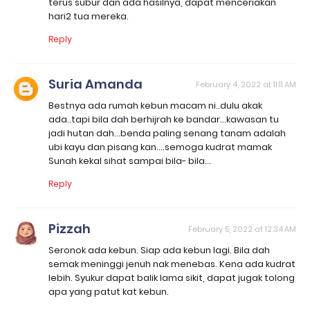
terus subur dan ada hasilnya, dapat menceriakan
hari2 tua mereka.
Reply
Suria Amanda
February 4, 2022 at 11:11 AM
Bestnya ada rumah kebun macam ni..dulu akak
ada..tapi bila dah berhijrah ke bandar...kawasan tu
jadi hutan dah...benda paling senang tanam adalah
ubi kayu dan pisang kan....semoga kudrat mamak
Sunah kekal sihat sampai bila- bila...
Reply
Pizzah
February 5, 2022 at 12:34 AM
Seronok ada kebun. Siap ada kebun lagi. Bila dah
semak meninggi jenuh nak menebas. Kena ada kudrat
lebih. Syukur dapat balik lama sikit, dapat jugak tolong
apa yang patut kat kebun.