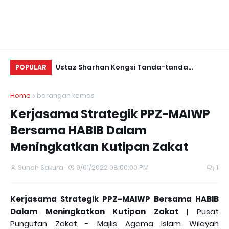
Daun Retreats,
Ustaz Sharhan Kongsi Tanda-tanda
Yu
POPULAR
Terkena Sihir, Saka dan Gangguan Jin
Fo
Home
barangan kemas
Kerjasama Strategik PPZ-MAIWP
Bersama HABIB Dalam
Meningkatkan Kutipan Zakat
Sunah Sakura
9/01/2022 08:00:00 PM
1
Kerjasama Strategik PPZ-MAIWP Bersama HABIB
Dalam Meningkatkan Kutipan Zakat
| Pusat
Pungutan Zakat - Majlis Agama Islam Wilayah