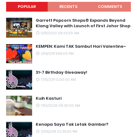
POPULAR
RECENTS
COMMENTS
Garrett Popcorn Shops® Expands Beyond
Klang Valley with Launch of First Johor Shop
12/11/2022 09:33:00 AM
KEMPEN: Kami TAK Sambut Hari Valentine~
2/14/2011 11:59:00 PM
31-7 Birthday Giveaway!
7/01/2011 12:00:00 AM
Kuih Kasturi
7/10/2026 09:30:00 AM
Kenapa Saya Tak Letak Gambar?
3/05/2011 02:35:00 PM