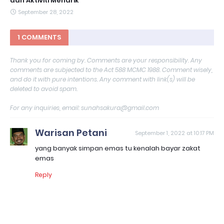
dan Aktiviti Menarik
September 28, 2022
1 COMMENTS
Thank you for coming by. Comments are your responsibility. Any
comments are subjected to the Act 588 MCMC 1988. Comment wisely,
and do it with pure intentions. Any comment with link(s) will be
deleted to avoid spam.
For any inquiries, email: sunahsakura@gmail.com
Warisan Petani
September 1, 2022 at 10:17 PM
yang banyak simpan emas tu kenalah bayar zakat
emas
Reply