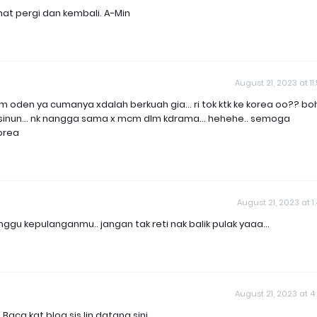
t pergi dan kembali. A-Min
August 21, 2023 at 11
cm oden ya cumanya xdalah berkuah gia... ri tok ktk ke korea oo?? bo
sinun... nk nangga sama x mcm dlm kdrama... hehehe.. semoga
orea
August 21, 2023 at 1
ggu kepulanganmu.. jangan tak reti nak balik pulak yaaa...
August 21, 2023 at 4
ca kat blog sis lin datang sini.