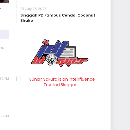
,
July 28, 2026
Singgah PD Famous Cendol Coconut
Shake
and
:59 PM
:59 PM