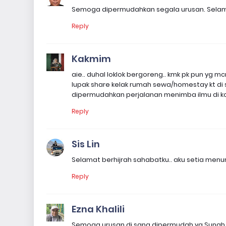
Semoga dipermudahkan segala urusan. Selama
Reply
Kakmim
aie.. duhal loklok bergoreng.. kmk pk pun yg m
lupak share kelak rumah sewa/homestay kt di 
dipermudahkan perjalanan menimba ilmu di k
Reply
Sis Lin
Selamat berhijrah sahabatku.. aku setia menun
Reply
Ezna Khalili
Semoga urusan di sana dipermudah ya Sunah. Ba