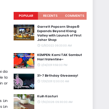
POPULAR
RECENTS
COMMENTS
Garrett Popcorn Shops®
Expands Beyond Klang
Valley with Launch of First
Johor Shop
12/11/2022 09:33:00 AM
KEMPEN: Kami TAK Sambut
Hari Valentine~
2/14/2011 11:59:00 PM
pi da
31-7 Birthday Giveaway!
de la
7/01/2011 12:00:00 AM
n or
Kuih Kasturi
s Lin
7/10/2026 09:30:00 AM
s Lin