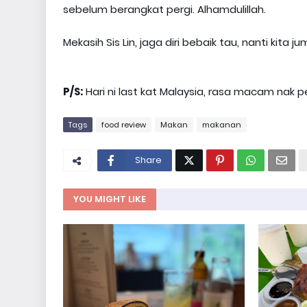
sebelum berangkat pergi. Alhamdulillah.
Mekasih Sis Lin, jaga diri bebaik tau, nanti kita
P/S:
Hari ni last kat Malaysia, rasa macam nak pe
Tags
food review
Makan
makanan
Share
YOU MIGHT LIKE