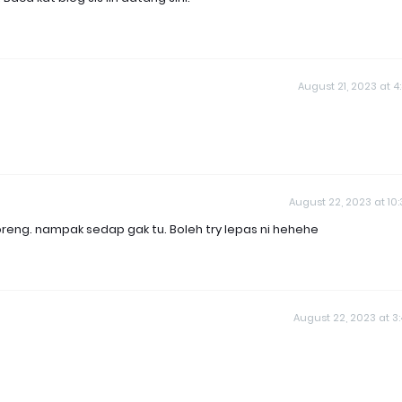
August 21, 2023 at 4
August 22, 2023 at 10
reng. nampak sedap gak tu. Boleh try lepas ni hehehe
August 22, 2023 at 3