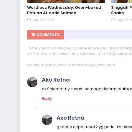
Wordless Wednesday: Oven-baked
Singgah 
Petuna Atlantic Salmon
Shake
July 29, 2026
July 28, 
15 COMMENTS
Thank you for coming by. Comments are your responsibilit
do it with pure intentions. Any comment with link(s) will be 
For any inquiries, email: sunahsakura@gmail.com
Ako Retna
ok Selamat fly sunah.. semoga dipermudahkan p
Reply
Ako Retna
g topup cepat ubat2 yg perlu.. kat sa