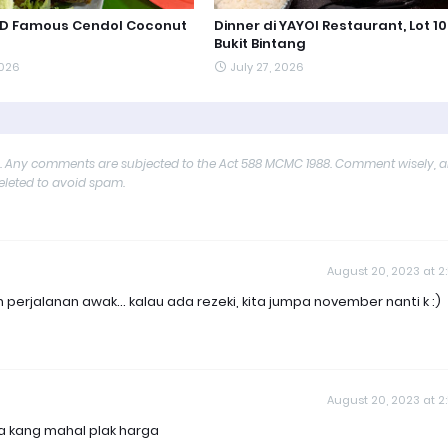
PD Famous Cendol Coconut
Dinner di YAYOI Restaurant, Lot 10
Bukit Bintang
2026
July 27, 2026
y. Any comments are subjected to the Act 588 MCMC 1988. Comment wisely, 
deleted to avoid spam.
August 20, 2023 at 2
erjalanan awak... kalau ada rezeki, kita jumpa november nanti k :)
August 20, 2023 at 2
na kang mahal plak harga