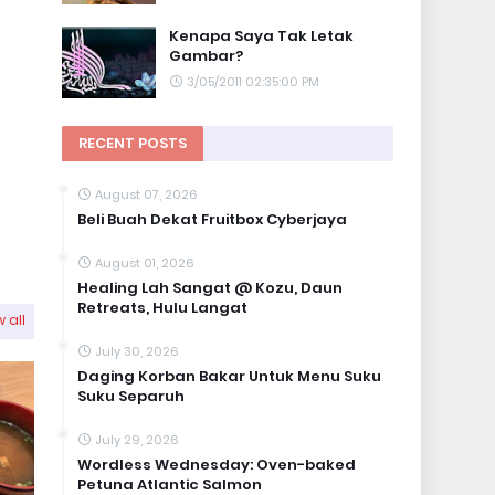
Kenapa Saya Tak Letak
Gambar?
3/05/2011 02:35:00 PM
RECENT POSTS
August 07, 2026
Beli Buah Dekat Fruitbox Cyberjaya
August 01, 2026
Healing Lah Sangat @ Kozu, Daun
Retreats, Hulu Langat
 all
July 30, 2026
Daging Korban Bakar Untuk Menu Suku
Suku Separuh
July 29, 2026
Wordless Wednesday: Oven-baked
Petuna Atlantic Salmon