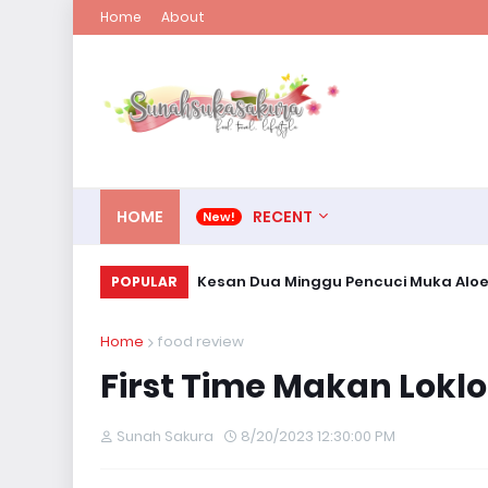
Home
About
HOME
RECENT
Kesan Dua Minggu Pencuci Muka Alo
POPULAR
Home
food review
First Time Makan Loklo
Sunah Sakura
8/20/2023 12:30:00 PM