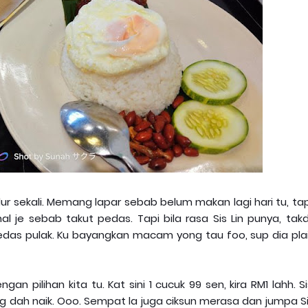
elur sekali. Memang lapar sebab belum makan lagi hari tu, ta
inal je sebab takut pedas. Tapi bila rasa Sis Lin punya, tak
edas pulak. Ku bayangkan macam yong tau foo, sup dia plai
ngan pilihan kita tu. Kat sini 1 cucuk 99 sen, kira RM1 lahh. Si
 dah naik. Ooo. Sempat la juga ciksun merasa dan jumpa Si