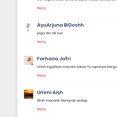
Reply
AyuArjuna BiGoshh
jaga diri cik sun
Reply
Farhana Jafri
ohhh ingatkan macam lokcin tu rupanya bergo
Reply
Ummi Aish
Wah menarik. Nampak sedap.
Reply