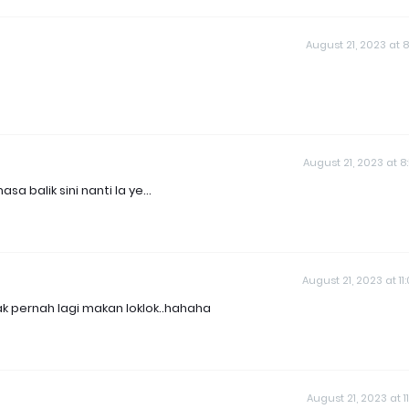
August 21, 2023 at 8
August 21, 2023 at 8
a balik sini nanti la ye...
August 21, 2023 at 11
. tak pernah lagi makan loklok..hahaha
August 21, 2023 at 11