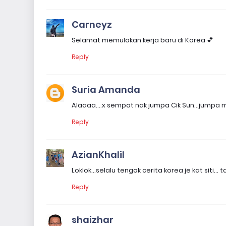
Carneyz
Selamat memulakan kerja baru di Korea 💕
Reply
Suria Amanda
Alaaaa....x sempat nak jumpa Cik Sun...jumpa mas
Reply
AzianKhalil
Loklok...selalu tengok cerita korea je kat siti..
Reply
shaizhar