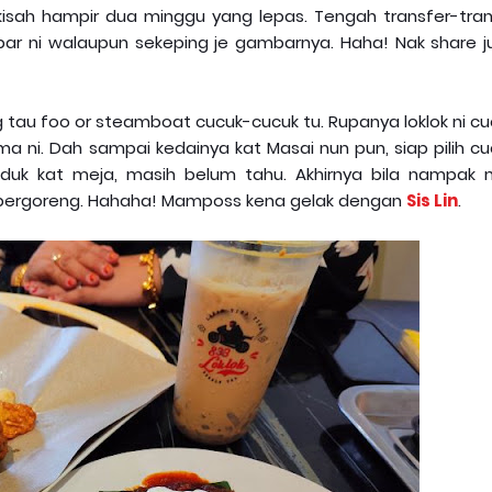
 kisah hampir dua minggu yang lepas. Tengah transfer-tran
r ni walaupun sekeping je gambarnya. Haha! Nak share j
 tau foo or steamboat cucuk-cucuk tu. Rupanya loklok ni c
a ni. Dah sampai kedainya kat Masai nun pun, siap pilih cu
duduk kat meja, masih belum tahu. Akhirnya bila nampak 
i bergoreng. Hahaha! Mamposs kena gelak dengan
Sis Lin
.