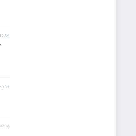
:50 AM
h
:49 PM
:07 PM