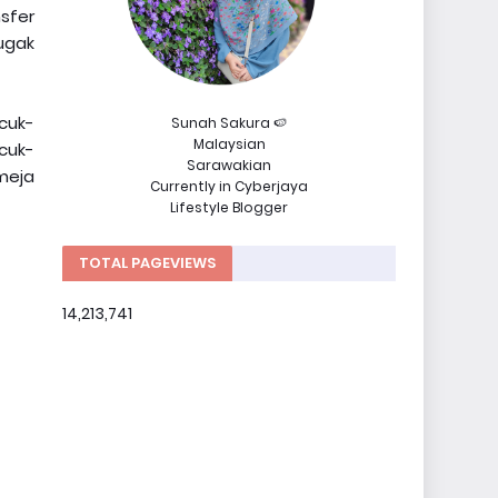
sfer
ugak
ucuk-
Sunah Sakura 🍉
Malaysian
cuk-
Sarawakian
meja
Currently in Cyberjaya
Lifestyle Blogger
TOTAL PAGEVIEWS
14,213,741