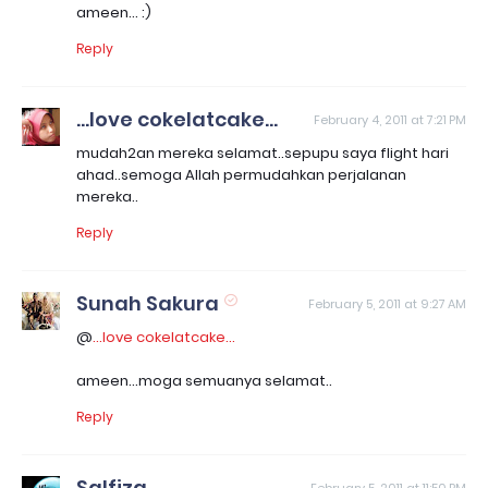
ameen... :)
Reply
...love cokelatcake...
February 4, 2011 at 7:21 PM
mudah2an mereka selamat..sepupu saya flight hari
ahad..semoga Allah permudahkan perjalanan
mereka..
Reply
Sunah Sakura
February 5, 2011 at 9:27 AM
@
...love cokelatcake...
ameen...moga semuanya selamat..
Reply
Salfiza
February 5, 2011 at 11:50 PM