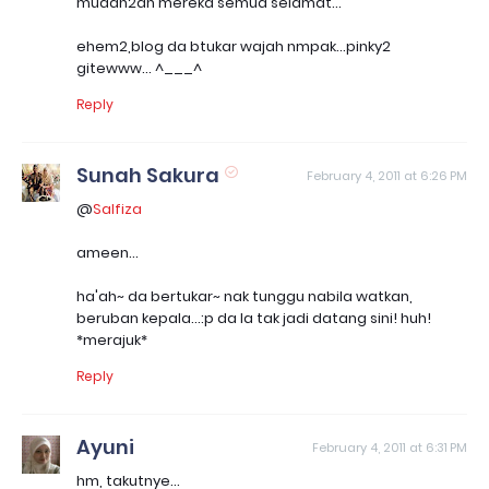
mudah2an mereka semua selamat...
ehem2,blog da btukar wajah nmpak...pinky2
gitewww... ^___^
Reply
Sunah Sakura
February 4, 2011 at 6:26 PM
@
Salfiza
ameen...
ha'ah~ da bertukar~ nak tunggu nabila watkan,
beruban kepala...:p da la tak jadi datang sini! huh!
*merajuk*
Reply
Ayuni
February 4, 2011 at 6:31 PM
hm, takutnye...