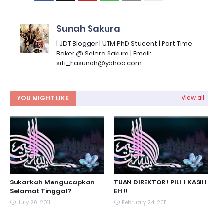
Sunah Sakura
| JDT Blogger | UTM PhD Student | Part Time
Baker @ Selera Sakura | Email:
siti_hasunah@yahoo.com
YOU MIGHT LIKE
View all
Sukarkah Mengucapkan
TUAN DIREKTOR ! PILIH KASIH
Selamat Tinggal?
EH !!
July 20, 2011
February 24, 2011