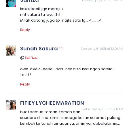
kakak kecik jgn merajuk...
nnt sakura tu layu...hihi
iAllah datang juga tp majlis satu lg... ^___^
Reply
Sunah Sakura
February 6, 2011 at 12:01 AM
@
Salfiza
owh..okie2~ hehe~ baru nak discuss2 ngan nabila~
tettt!
Reply
FIFIEY LYCHEE MARATION
February 6, 2011 at 12:11 AM
buat semua teman-teman dan
saudara di sna, amin, semoga kalian selamat pulang
kembali ke tanah air adanya. amin ya rabbalalamin...