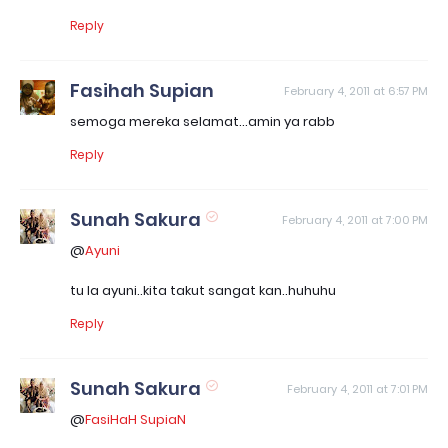
Reply
Fasihah Supian
February 4, 2011 at 6:57 PM
semoga mereka selamat...amin ya rabb
Reply
Sunah Sakura
February 4, 2011 at 7:00 PM
@
Ayuni
tu la ayuni..kita takut sangat kan..huhuhu
Reply
Sunah Sakura
February 4, 2011 at 7:01 PM
@
FasiHaH SupiaN