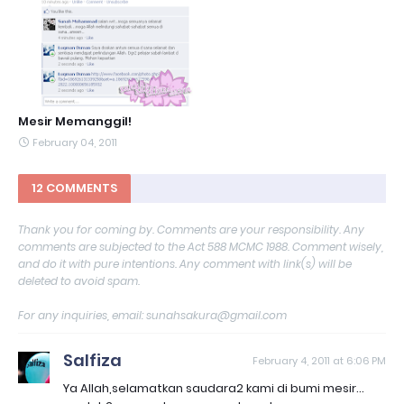
Mesir Memanggil!
February 04, 2011
12 COMMENTS
Thank you for coming by. Comments are your responsibility. Any
comments are subjected to the Act 588 MCMC 1988. Comment wisely,
and do it with pure intentions. Any comment with link(s) will be
deleted to avoid spam.
For any inquiries, email: sunahsakura@gmail.com
Salfiza
February 4, 2011 at 6:06 PM
Ya Allah,selamatkan saudara2 kami di bumi mesir...