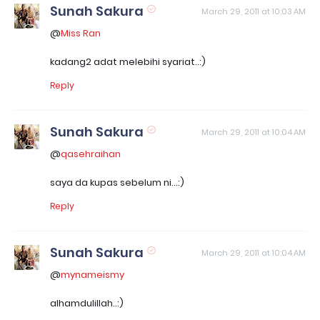
Sunah Sakura
March 29, 2011 at 10:03 AM
@
Miss Ran
kadang2 adat melebihi syariat..:)
Reply
Sunah Sakura
March 29, 2011 at 10:04 AM
@
qasehraihan
saya da kupas sebelum ni...:)
Reply
Sunah Sakura
March 29, 2011 at 10:04 AM
@
mynameismy
alhamdulillah..:)