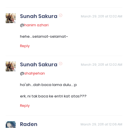
Sunah Sakura
March 29, 2011 at 12:02 AM
@
hanim azhari
hehe...selamat-selamat~
Reply
Sunah Sakura
March 29, 2011 at 12:02 AM
@
shahjiehan
ha'ah...dah baca lama dulu...:p
erk, ni tak baca ke entri kat atas???
Reply
Raden
March 29, 2011 at 12:06 AM