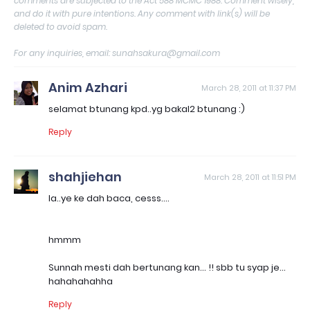
comments are subjected to the Act 588 MCMC 1988. Comment wisely,
and do it with pure intentions. Any comment with link(s) will be
deleted to avoid spam.
For any inquiries, email: sunahsakura@gmail.com
Anim Azhari
March 28, 2011 at 11:37 PM
selamat btunang kpd..yg bakal2 btunang :)
Reply
shahjiehan
March 28, 2011 at 11:51 PM
la..ye ke dah baca, cesss....
hmmm
Sunnah mesti dah bertunang kan... !! sbb tu syap je...
hahahahahha
Reply