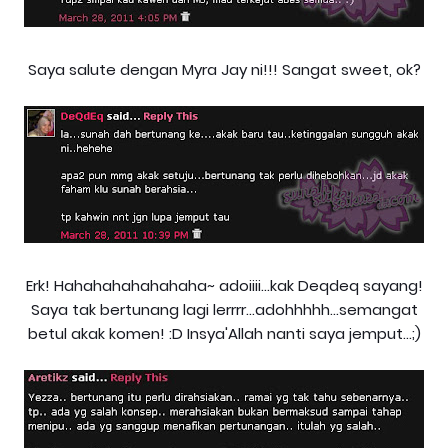
Saya salute dengan Myra Jay ni!!! Sangat sweet, ok?
Erk! Hahahahahahahaha~ adoiiii...kak Deqdeq sayang!
Saya tak bertunang lagi lerrrr...adohhhhh...semangat
betul akak komen! :D Insya'Allah nanti saya jemput...;)