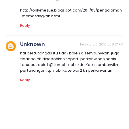
http://onlymezue.blogspot.com/2011/03/pengalaman
-mematangkan.html
Reply
Unknown
February 6, 2016 at 8:37 PM
hal pertunangan itu tidak boleh disembunyikan, juga
tidak boleh dihebohkan seperti perkahwinan.hadis
tersebut daief @ lemah..nabi xde Kate sembunyikn
pertunangan..tpi nabi Kate war2 kn perkahwinan
Reply