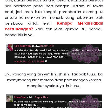
Ops, bukan berebut tunang betul-betul...tapi berebut
nak berdebat pasal pertunangan. Malam ni takde
entri, jadi meh kita tengok perdebatan diorang. Ni
antara komen-komen menarik yang diberikan oleh
pembaca untuk entri
Kenapa Merahsiakan
Pertunangan?
Kalo tak jelas gambo tu, pandai-
pandai klik la ye...
Erk... Pasang yang lain ye? Ish, ish, ish.. Tak baik tuuu... Da
menyimpang niat merahsiakan pertunangan kerana
mengikut syariatNya...huhuhu...