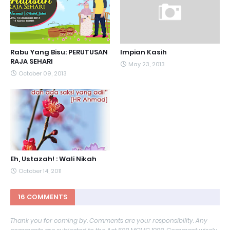
Rabu Yang Bisu: PERUTUSAN
Impian Kasih
RAJA SEHARI
May 23, 2013
October 09, 2013
Eh, Ustazah! : Wali Nikah
October 14, 2011
16 COMMENTS
Thank you for coming by. Comments are your responsibility. Any