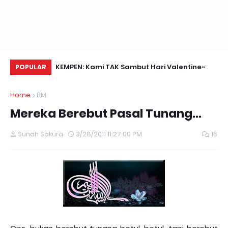
Daun Retreats,
KEMPEN: Kami TAK Sambut Hari Valentine~
Na
POPULAR
Home
BM
Mereka Berebut Pasal Tunang...
Sunah Sakura
3/28/2011 11:27:00 PM
16