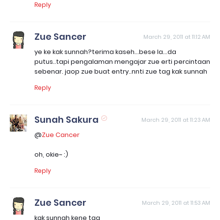
Reply
Zue Sancer
March 29, 2011 at 11:12 AM
ye ke kak sunnah?terima kaseh...bese la...da
putus..tapi pengalaman mengajar zue erti percintaan
sebenar. jaop zue buat entry..nnti zue tag kak sunnah
Reply
Sunah Sakura
March 29, 2011 at 11:23 AM
@
Zue Cancer
oh, okie~ :)
Reply
Zue Sancer
March 29, 2011 at 11:53 AM
kak sunnah kene tag