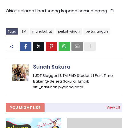
Okie~ selamat bertunang kepada semua orang...:D
Tags
BM
munakahat
perkahwinan
pertunangan
Sunah Sakura
| JDT Blogger | UTM PhD Student | Part Time
Baker @ Selera Sakura | Email:
siti_hasunah@yahoo.com
YOU MIGHT LIKE
View all