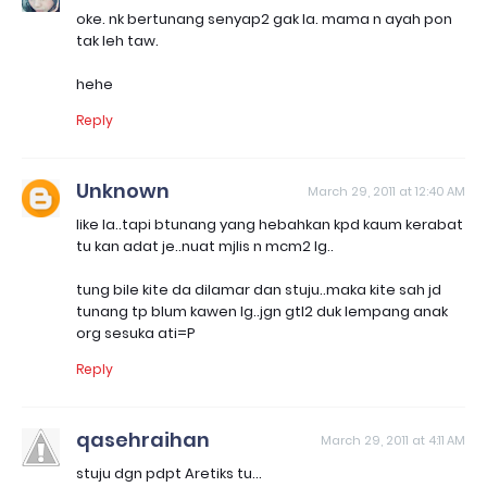
oke. nk bertunang senyap2 gak la. mama n ayah pon
tak leh taw.
hehe
Reply
Unknown
March 29, 2011 at 12:40 AM
like la..tapi btunang yang hebahkan kpd kaum kerabat
tu kan adat je..nuat mjlis n mcm2 lg..
tung bile kite da dilamar dan stuju..maka kite sah jd
tunang tp blum kawen lg..jgn gtl2 duk lempang anak
org sesuka ati=P
Reply
qasehraihan
March 29, 2011 at 4:11 AM
stuju dgn pdpt Aretiks tu...