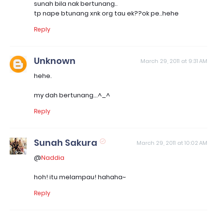
sunah bila nak bertunang..
tp nape btunang xnk org tau ek??ok pe..hehe
Reply
Unknown
March 29, 2011 at 9:31 AM
hehe.
my dah bertunang...^_^
Reply
Sunah Sakura
March 29, 2011 at 10:02 AM
@
Naddia
hoh! itu melampau! hahaha~
Reply