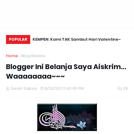
Daun Retreats,
KEMPEN: Kami TAK Sambut Hari Valentine~
Na
POPULAR
Home
Blog Review
Blogger Ini Belanja Saya Aiskrim...
Waaaaaaaa~~~
Sunah Sakura
8/20/2011 11:43:00 PM
29