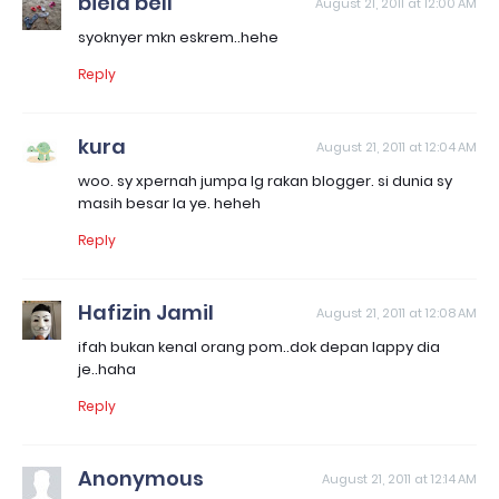
biela bell
August 21, 2011 at 12:00 AM
syoknyer mkn eskrem..hehe
Reply
kura
August 21, 2011 at 12:04 AM
woo. sy xpernah jumpa lg rakan blogger. si dunia sy
masih besar la ye. heheh
Reply
Hafizin Jamil
August 21, 2011 at 12:08 AM
ifah bukan kenal orang pom..dok depan lappy dia
je..haha
Reply
Anonymous
August 21, 2011 at 12:14 AM