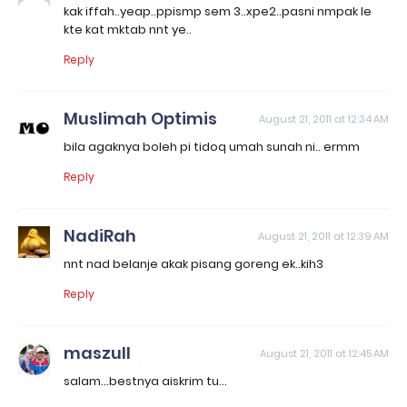
kak iffah..yeap..ppismp sem 3..xpe2..pasni nmpak le
kte kat mktab nnt ye..
Reply
Muslimah Optimis
August 21, 2011 at 12:34 AM
bila agaknya boleh pi tidoq umah sunah ni.. ermm
Reply
NadiRah
August 21, 2011 at 12:39 AM
nnt nad belanje akak pisang goreng ek..kih3
Reply
maszull
August 21, 2011 at 12:45 AM
salam...bestnya aiskrim tu...