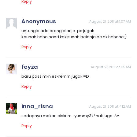
Reply
Anonymous
August 21, 2011 at 1:07 AM
untungla ada orang blanje..pc jugak
k.sunah.hehe.nanti kak sunah belanja pc ek.hehehe;)
Reply
feyza
August 21, 2011 at 1:15 AM
baru pass mkn eskremm jugak =D
Reply
inna_risna
August 21, 2011 at 4:12 AM
sedapnya makan aiskrim...yummy3x! nak juga..^^
Reply