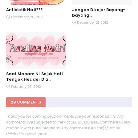
Antibiotik Hati???
Jangan Dikejar Bayang-
bayang...
December 28, 2012
December 21, 2012
Saat Macam Ni, Sejuk Hati
Tengok Header Dia...
February 07, 2012
29 COMMENTS
Thank you for coming by. Comments are your responsibility. Any
comments are subjected to the Act 588 MCMC 1988. Comment wisely,
and do it with pure intentions. Any comment with link(s) will be
deleted to avoid spam.