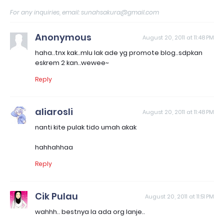
For any inquiries, email: sunahsakura@gmail.com
Anonymous
August 20, 2011 at 11:48 PM
haha..tnx kak..mlu lak ade yg promote blog..sdpkan
eskrem 2 kan..wewee~
Reply
aliarosli
August 20, 2011 at 11:48 PM
nanti kite pulak tido umah akak
hahhahhaa
Reply
Cik Pulau
August 20, 2011 at 11:51 PM
wahhh.. bestnya la ada org lanje..