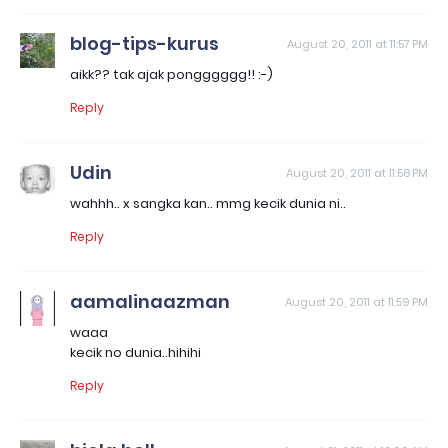
blog-tips-kurus
August 20, 2011 at 11:57 PM
aikk?? tak ajak pongggggg!! :-)
Reply
Udin
August 20, 2011 at 11:58 PM
wahhh.. x sangka kan.. mmg kecik dunia ni..
Reply
aamalinaazman
August 20, 2011 at 11:59 PM
waaa
kecik no dunia..hihihi
Reply