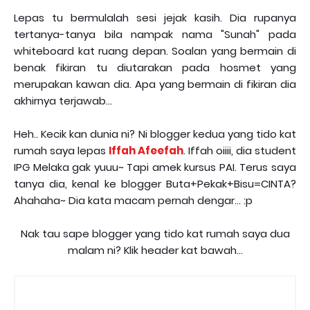
Lepas tu bermulalah sesi jejak kasih. Dia rupanya
tertanya-tanya bila nampak nama "Sunah" pada
whiteboard kat ruang depan. Soalan yang bermain di
benak fikiran tu diutarakan pada hosmet yang
merupakan kawan dia. Apa yang bermain di fikiran dia
akhirnya terjawab...
Heh.. Kecik kan dunia ni? Ni blogger kedua yang tido kat
rumah saya lepas
Iffah Afeefah
. Iffah oiiii, dia student
IPG Melaka gak yuuu~ Tapi amek kursus PAI. Terus saya
tanya dia, kenal ke blogger Buta+Pekak+Bisu=CINTA?
Ahahaha~ Dia kata macam pernah dengar... :p
Nak tau sape blogger yang tido kat rumah saya dua
malam ni? Klik header kat bawah...