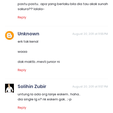
pastu pastu.. apa yang berlaku bila dia tau akak sunah
sakura?? lalala~
Reply
Unknown
August 20, 2011 at 11:55 PM
erk tak kenal
waaa
dak maktb..mesti junior ni
Reply
Solihin Zubir
August 20, 2011 at 11:57 PM
untung la ada org lanje eskem.. haha..
dia single lg x? nk eskem gak.. ;-p
Reply