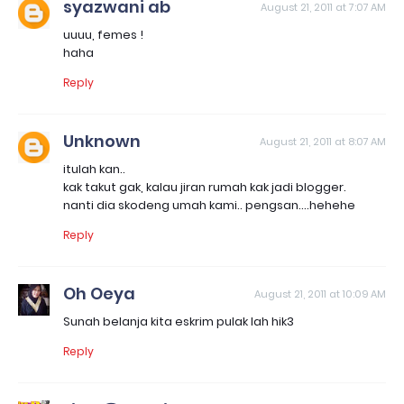
syazwani ab
August 21, 2011 at 7:07 AM
uuuu, femes !
haha
Reply
Unknown
August 21, 2011 at 8:07 AM
itulah kan..
kak takut gak, kalau jiran rumah kak jadi blogger.
nanti dia skodeng umah kami.. pengsan....hehehe
Reply
Oh Oeya
August 21, 2011 at 10:09 AM
Sunah belanja kita eskrim pulak lah hik3
Reply