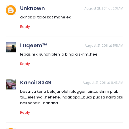
Unknown
August 21, 2011 at 5:31 AM
ak nak gi tidor kat mane ek
Reply
Luqeem™
August 21, 2011 at 5:51 AM
lepas ni k. sunah bleh la blnja aiskrim..hee
Reply
Kancil 8349
August 21, 2011 at 6:43 AM
bestnya kena belajar oleh blogger lain...aiskrim plak
tu...jelesnya...hehehe...ndak apa...buka puasa nanti aku
beli sendiri...hahaha
Reply