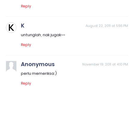
Reply
K
August 22, 2011 at 5:56 PM
untunglah, nak jugak~~
Reply
Anonymous
November 19, 2011 at 4:10 PM
perlu memeriksa:)
Reply