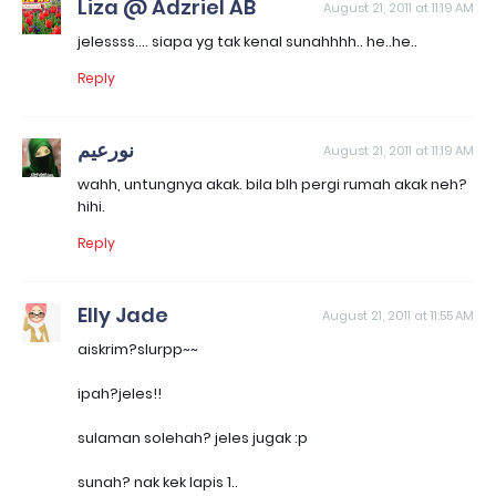
Liza @ Adzriel AB
August 21, 2011 at 11:19 AM
jelessss.... siapa yg tak kenal sunahhhh.. he..he..
Reply
نورعيم
August 21, 2011 at 11:19 AM
wahh, untungnya akak. bila blh pergi rumah akak neh?
hihi.
Reply
Elly Jade
August 21, 2011 at 11:55 AM
aiskrim?slurpp~~
ipah?jeles!!
sulaman solehah? jeles jugak :p
sunah? nak kek lapis 1..