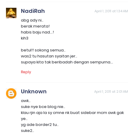
NadiRah
April 1, 2011 at 1:34 AM
abg ady ni..
berak merata!
habis baju nad...!
kih3
betul!! sokong semua..
was2 tu hasutan syaitan jer..
supaya kita tak beribadah dengan sempurna...
Reply
Unknown
April 1, 2011 at 2:01 AM
awk..
suke nye bce blog nie..
klau rjin aja la sy cmne nk buat sidebar mcm awk gak
ye..
yg ade border2 tu..
suke2..