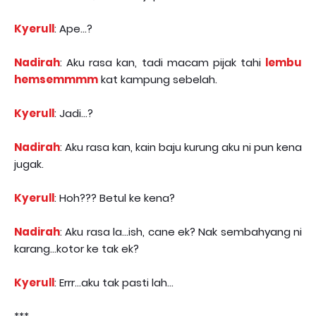
Kyerull
: Ape...?
Nadirah
: Aku rasa kan, tadi macam pijak tahi
lembu
hemsemmmm
kat kampung sebelah.
Kyerull
: Jadi...?
Nadirah
: Aku rasa kan, kain baju kurung aku ni pun kena
jugak.
Kyerull
: Hoh??? Betul ke kena?
Nadirah
: Aku rasa la...ish, cane ek? Nak sembahyang ni
karang...kotor ke tak ek?
Kyerull
: Errr...aku tak pasti lah...