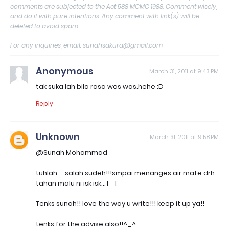
comments are subjected to the Act 588 MCMC 1988. Comment wisely,
and do it with pure intentions. Any comment with link(s) will be
deleted to avoid spam.
For any inquiries, email: sunahsakura@gmail.com
Anonymous
March 31, 2011 at 9:43 PM
tak suka lah bila rasa was was.hehe ;D
Reply
Unknown
March 31, 2011 at 9:58 PM
@Sunah Mohammad
tuhlah.... salah sudeh!!!smpai menanges air mate drh
tahan malu ni isk isk...T_T
Tenks sunah!! love the way u write!!! keep it up ya!!
tenks for the advise also!!^_^