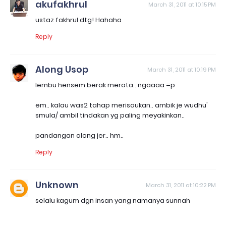
akufakhrul
March 31, 2011 at 10:15 PM
ustaz fakhrul dtg! Hahaha
Reply
Along Usop
March 31, 2011 at 10:19 PM
lembu hensem berak merata.. ngaaaa =p
em.. kalau was2 tahap merisaukan.. ambik je wudhu'
smula/ ambil tindakan yg paling meyakinkan..
pandangan along jer.. hm..
Reply
Unknown
March 31, 2011 at 10:22 PM
selalu kagum dgn insan yang namanya sunnah