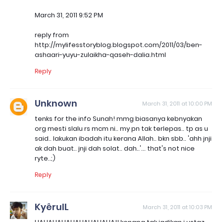
March 31, 2011 9:52 PM
reply from
http://mylifesstoryblog.blogspot.com/2011/03/ben-
ashaari-yuyu-zulaikha-qaseh-dalia.html
Reply
Unknown
March 31, 2011 at 10:00 PM
tenks for the info Sunah! mmg biasanya kebnyakan
org mesti slalu rs mcm ni.. my pn tak terlepas.. tp as u
said.. lakukan ibadah itu kerana Allah.. bkn sbb.. 'ahh jnji
ak dah buat.. jnji dah solat.. dah..'... that's not nice
ryte..;)
Reply
KyêrulL
March 31, 2011 at 10:03 PM