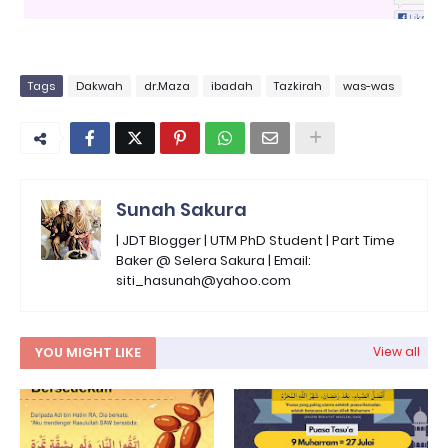
Tags
Dakwah
dr.Maza
ibadah
Tazkirah
was-was
Sunah Sakura
| JDT Blogger | UTM PhD Student | Part Time
Baker @ Selera Sakura | Email:
siti_hasunah@yahoo.com
YOU MIGHT LIKE
View all