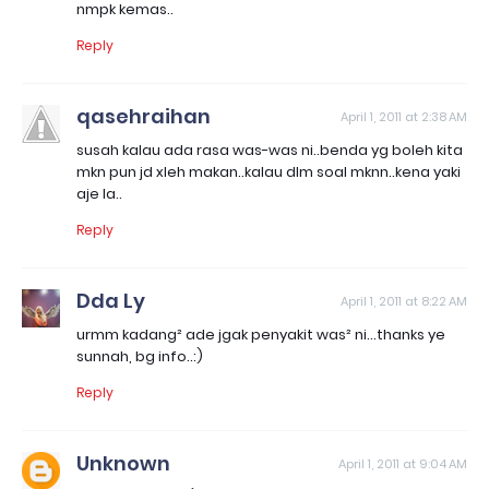
nmpk kemas..
Reply
qasehraihan
April 1, 2011 at 2:38 AM
susah kalau ada rasa was-was ni..benda yg boleh kita
mkn pun jd xleh makan..kalau dlm soal mknn..kena yaki
aje la..
Reply
Dda Ly
April 1, 2011 at 8:22 AM
urmm kadang² ade jgak penyakit was² ni...thanks ye
sunnah, bg info..:)
Reply
Unknown
April 1, 2011 at 9:04 AM