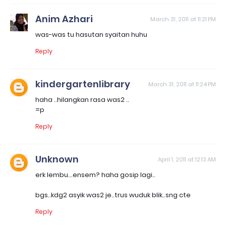
Anim Azhari
March 31, 2011 at 11:21 PM
was-was tu hasutan syaitan huhu
Reply
kindergartenlibrary
March 31, 2011 at 11:24 PM
haha ..hilangkan rasa was2 ..
=p
Reply
Unknown
April 1, 2011 at 12:13 AM
erk lembu...ensem? haha gosip lagi..
bgs..kdg2 asyik was2 je..trus wuduk blik..sng cte
Reply