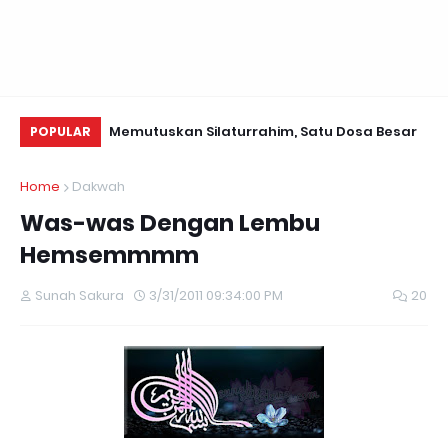
i Valentine~
Memutuskan Silaturrahim, Satu Dosa Besar
Da
POPULAR
Se
Home
Dakwah
Was-was Dengan Lembu
Hemsemmmm
Sunah Sakura
3/31/2011 09:34:00 PM
20