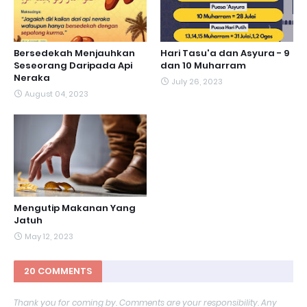
Bersedekah Menjauhkan
Hari Tasu'a dan Asyura - 9
Seseorang Daripada Api
dan 10 Muharram
Neraka
July 26, 2023
August 04, 2023
Mengutip Makanan Yang
Jatuh
May 12, 2023
20 COMMENTS
Thank you for coming by. Comments are your responsibility. Any