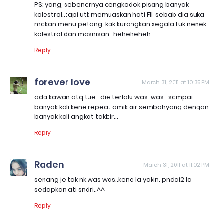
PS: yang, sebenarnya cengkodok pisang banyak
kolestrol..tapi utk memuaskan hati FIl, sebab dia suka
makan menu petang..kak kurangkan segala tuk nenek
kolestrol dan masnisan...heheheheh
Reply
forever love
March 31, 2011 at 10:35 PM
ada kawan atq tue.. die terlalu was-was.. sampai
banyak kali kene repeat amik air sembahyang dengan
banyak kali angkat takbir...
Reply
Raden
March 31, 2011 at 11:02 PM
senang je tak nk was was..kene la yakin. pndai2 la
sedapkan ati sndri..^^
Reply