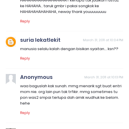
HAHAHAHAHAHAHAHAHA!! kenapa tak jadikan i ustaz
ke HAHAHA.. taruk gmbr i pakai songkok ke
HAHAHAHAHAHAHA, neway thank youuuuuuuu
Reply
suria lekatlekit
March 31, 2011 at 10:04 PM
manusia selalu kalah dengan bisikan syaitan... ksn??
Reply
Anonymous
March 31, 2011 at 10:13 PM
waa baguslah kak sunah. mmg menarik sgt buat entri
mcm nie. org lain pun tak trfikir. mmg sometimes tu
pon was2 smpai terlupa dah amik wudhuk ke belom.
hehe
Reply