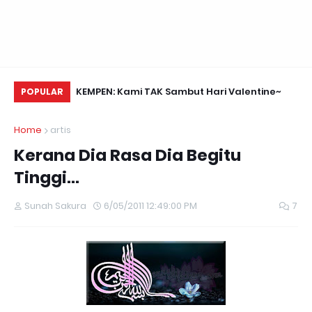
Daun Retreats,
KEMPEN: Kami TAK Sambut Hari Valentine~
Na
POPULAR
Home
artis
Kerana Dia Rasa Dia Begitu
Tinggi...
Sunah Sakura
6/05/2011 12:49:00 PM
7