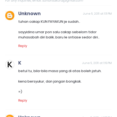
For any inquiries, email: sunahsakura@gmail.com
Unknown
June 5, 2011 at 1:11 PM
tuhan cakap KUN FAYAKUN je sudah..
sayyidina umar pon salu cakap sebelom tidor
muhasabah diri balik..baru le sntiase sedor diri..
Reply
K
June 5, 2011 at 1:15 PM
betul tu, bila-bila masa yang di atas boleh jatuh.
kena bersyukur, dan jangan bongkak.
=)
Reply