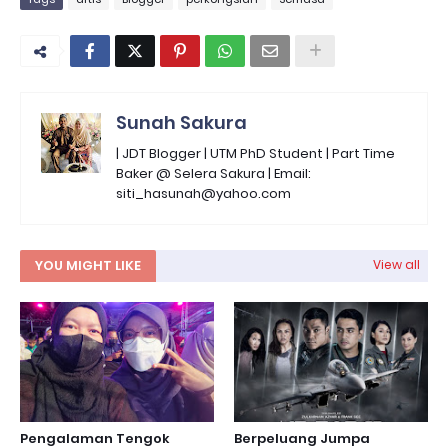
Sunah Sakura
| JDT Blogger | UTM PhD Student | Part Time
Baker @ Selera Sakura | Email:
siti_hasunah@yahoo.com
YOU MIGHT LIKE
View all
Pengalaman Tengok
Berpeluang Jumpa