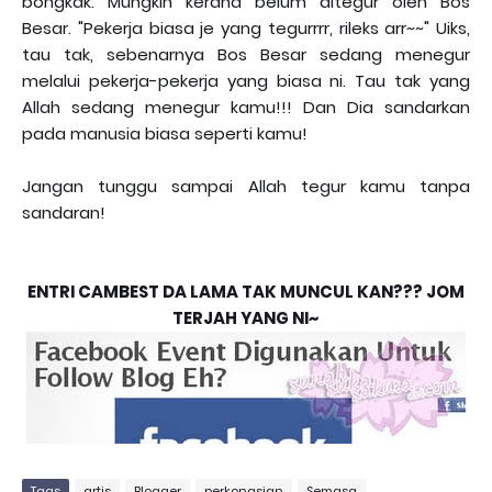
bongkak. Mungkin kerana belum ditegur oleh Bos
Besar. "Pekerja biasa je yang tegurrrr, rileks arr~~" Uiks,
tau tak, sebenarnya Bos Besar sedang menegur
melalui pekerja-pekerja yang biasa ni. Tau tak yang
Allah sedang menegur kamu!!! Dan Dia sandarkan
pada manusia biasa seperti kamu!
Jangan tunggu sampai Allah tegur kamu tanpa
sandaran!
ENTRI CAMBEST DA LAMA TAK MUNCUL KAN??? JOM
TERJAH YANG NI~
Tags
artis
Blogger
perkongsian
Semasa