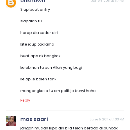
Unknown
June 5, 2011 at 1:17 PM
Siap buat entry
siapalah tu
harap dia sedar diri
kite idup tak lama
buat apa nk bongkak
kelebihan tu pun Allah yang bagi
kejap je boleh tarik
mengangkasa tu cm pelik je bunyi.hehe
Reply
mas saari
June 5, 2011 at 1:33 PM
jangan mudah lupa diri bila telah berada di puncak