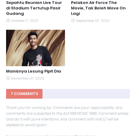
Sepahtu Reunion Live Tour
Pelakon Air Force The
di Stadium Tertutup Pasir
Movie, Tak Boleh Move On
Gudang
Lagi
October 17, 2022
September 07, 2022
Manisnya Lesung Pipit Dia
December 07, 2020
7 COMMENTS
Thank you for coming by. Comments are your responsibility. Any
comments are subjected to the Act 588 MCMC 1988. Comment wisely,
and do it with pure intentions. Any comment with link(s) will be
deleted to avoid spam.