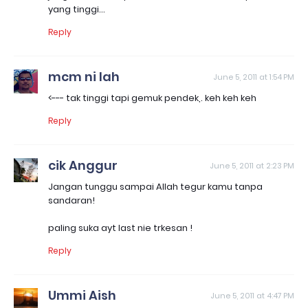
yang tinggi...
Reply
mcm ni lah
June 5, 2011 at 1:54 PM
<--- tak tinggi tapi gemuk pendek,. keh keh keh
Reply
cik Anggur
June 5, 2011 at 2:23 PM
Jangan tunggu sampai Allah tegur kamu tanpa
sandaran!
paling suka ayt last nie trkesan !
Reply
Ummi Aish
June 5, 2011 at 4:47 PM