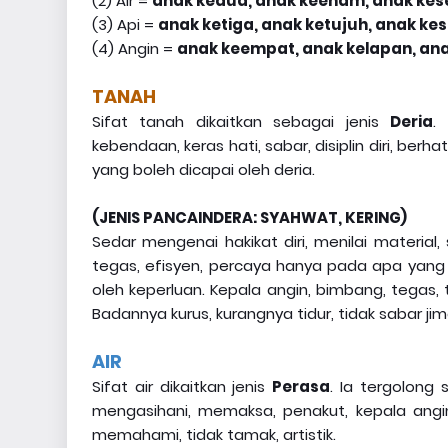
(2) Air =
anak kedua, anak keenam, anak kes
(3) Api =
anak ketiga, anak ketujuh, anak ke
(4) Angin =
anak keempat, anak kelapan, an
TANAH
Sifat tanah dikaitkan sebagai jenis
Deria
.
kebendaan, keras hati, sabar, disiplin diri, berh
yang boleh dicapai oleh deria.
(JENIS PANCAINDERA: SYAHWAT, KERING)
Sedar mengenai hakikat diri, menilai material, sa
tegas, efisyen, percaya hanya pada apa yang 
oleh keperluan. Kepala angin, bimbang, tegas,
Badannya kurus, kurangnya tidur, tidak sabar jima'
AIR
Sifat air dikaitkan jenis
Perasa
. Ia tergolong
mengasihani, memaksa, penakut, kepala angin
memahami, tidak tamak, artistik.