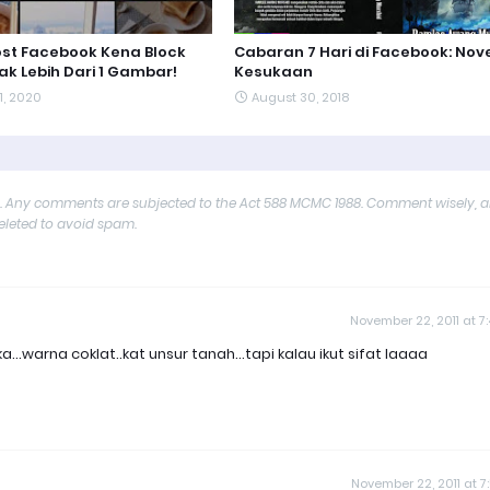
st Facebook Kena Block
Cabaran 7 Hari di Facebook: Nov
ak Lebih Dari 1 Gambar!
Kesukaan
1, 2020
August 30, 2018
y. Any comments are subjected to the Act 588 MCMC 1988. Comment wisely, 
deleted to avoid spam.
November 22, 2011 at 7
...warna coklat..kat unsur tanah...tapi kalau ikut sifat laaaa
November 22, 2011 at 7