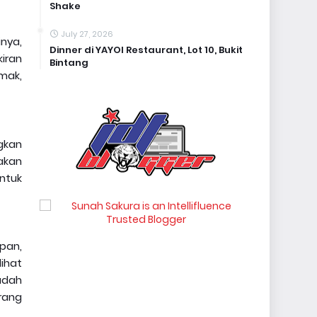
Shake
July 27, 2026
nya,
Dinner di YAYOI Restaurant, Lot 10, Bukit
kiran
Bintang
mak,
gkan
akan
ntuk
pan,
ihat
udah
rang