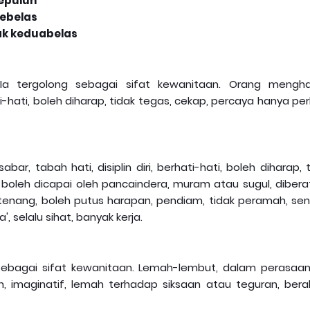
epuluh
sebelas
ak keduabelas
 Ia tergolong sebagai sifat kewanitaan. Orang mengha
ati-hati, boleh diharap, tidak tegas, cekap, percaya hanya pe
bar, tabah hati, disiplin diri, berhati-hati, boleh diharap, 
boleh dicapai oleh pancaindera, muram atau sugul, dibera
 tenang, boleh putus harapan, pendiam, tidak peramah, sen
, selalu sihat, banyak kerja.
 sebagai sifat kewanitaan. Lemah-lembut, dalam perasaan
, imaginatif, lemah terhadap siksaan atau teguran, berah