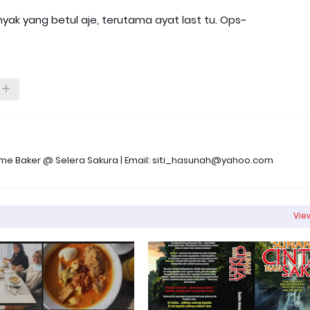
ak yang betul aje, terutama ayat last tu. Ops~
 Time Baker @ Selera Sakura | Email: siti_hasunah@yahoo.com
View