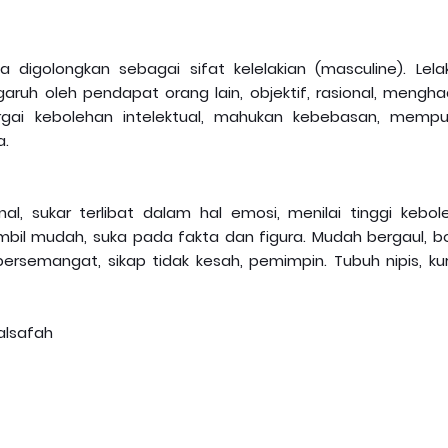
la digolongkan sebagai sifat kelelakian (masculine). Lelak
ruh oleh pendapat orang lain, objektif, rasional, mengha
rgai kebolehan intelektual, mahukan kebebasan, mempu
a.
onal, sukar terlibat dalam hal emosi, menilai tinggi kebo
ambil mudah, suka pada fakta dan figura. Mudah bergaul, b
ersemangat, sikap tidak kesah, pemimpin. Tubuh nipis, ku
falsafah