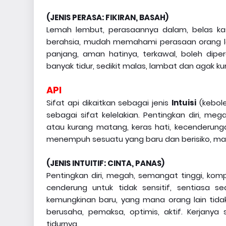
(JENIS PERASA: FIKIRAN, BASAH)
Lemah lembut, perasaannya dalam, belas kasi
berahsia, mudah memahami perasaan orang lain, 
panjang, aman hatinya, terkawal, boleh dipe
banyak tidur, sedikit malas, lambat dan agak k
API
Sifat api dikaitkan sebagai jenis
Intuisi
(kebole
sebagai sifat kelelakian. Pentingkan diri, me
atau kurang matang, keras hati, kecenderung
menempuh sesuatu yang baru dan berisiko, m
(JENIS INTUITIF: CINTA, PANAS)
Pentingkan diri, megah, semangat tinggi, komp
cenderung untuk tidak sensitif, sentiasa 
kemungkinan baru, yang mana orang lain tidak 
berusaha, pemaksa, optimis, aktif. Kerjanya
tidurnya.