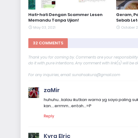
Hati-hati Dengan Scammer Lesen
Geram, Po
Memandu Tanpa Ujian!
Sebab Let
May 03, 2021
October 2
32 COMMENTS
Thank you for coming by. Comments are your responsibilit
do it with pure intentions. Any comment with link(s) will be 
For any inquiries, email: sunahsakura@gmail.com
zaMir
huhuhu...kalau ikutkan warna yg saya paling suka
kan....errmm...entah...=P
Reply
Kyra Elric