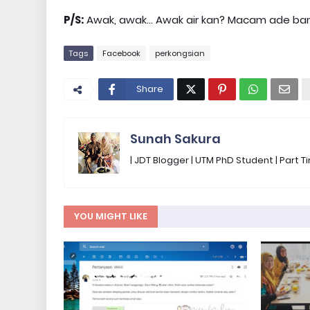
P/S:
Awak, awak... Awak air kan? Macam ade bany
Tags
Facebook
perkongsian
Share
Sunah Sakura
| JDT Blogger | UTM PhD Student | Part
YOU MIGHT LIKE