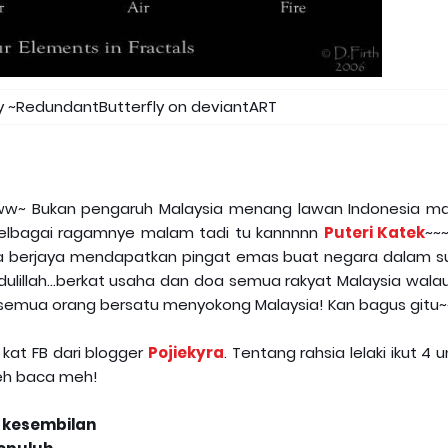
 ~RedundantButterfly on deviantART
 Awww~ Bukan pengaruh Malaysia menang lawan Indonesia m
 pelbagai ragamnye malam tadi tu kannnnn
Puteri Katek
~~~
da berjaya mendapatkan pingat emas buat negara dalam s
lillah...berkat usaha dan doa semua rakyat Malaysia wala
ok semua orang bersatu menyokong Malaysia! Kan bagus gitu~
 kat FB dari blogger
Pojiekyra
. Tentang rahsia lelaki ikut 4 u
eh baca meh!
 kesembilan