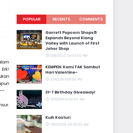
POPULAR
RECENTS
COMMENTS
Garrett Popcorn Shops®
Expands Beyond Klang
Valley with Launch of First
Johor Shop
12/11/2022 09:33:00 AM
alam
KEMPEN: Kami TAK Sambut
 Erk!
Hari Valentine~
ukan
2/14/2011 11:59:00 PM
upun
~~
31-7 Birthday Giveaway!
7/01/2011 12:00:00 AM
nsur.
Kuih Kasturi
7/10/2026 09:30:00 AM