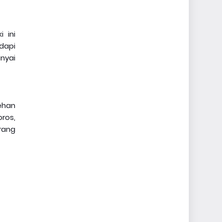
i ini
dapi
nyai
lehan
oros,
rang