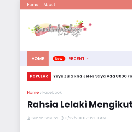
Home
About
HOME
RECENT
Yuyu Zulaikha Jeles Saya Ada 8000 Fo
POPULAR
Home
Facebook
Rahsia Lelaki Mengiku
Sunah Sakura
11/22/2011 07:32:00 AM