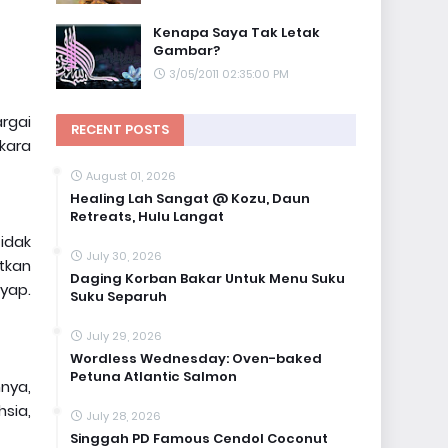
Kenapa Saya Tak Letak
Gambar?
3/05/2011 02:35:00 PM
rgai
RECENT POSTS
rkara
August 01, 2026
Healing Lah Sangat @ Kozu, Daun
Retreats, Hulu Langat
tidak
July 30, 2026
tkan
Daging Korban Bakar Untuk Menu Suku
yap.
Suku Separuh
July 29, 2026
Wordless Wednesday: Oven-baked
Petuna Atlantic Salmon
nya,
sia,
July 28, 2026
Singgah PD Famous Cendol Coconut