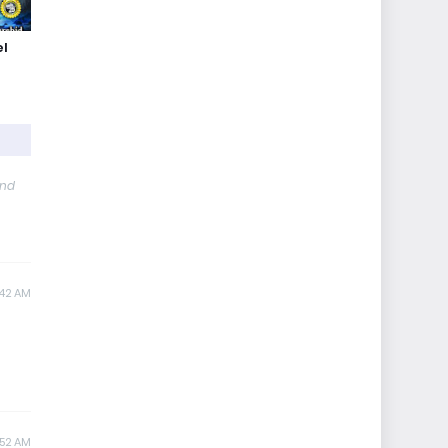
el
and
:42 AM
:52 AM