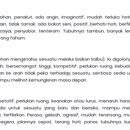
han, penakut, ada angin, imaginatif, mudah terluka hati
tidak tamak, ada bakat seni, positif, berhati-hati, berfi
rcayai, penyabar, tenteram. Tubuhnya tambun, banyak le
urang faham.
han mengetahui sesuatu melalui bisikan kalbu). Ia digolon
gah, bersemangat tinggi, kompetitif, perlukan ruang, kebud
an ke arah tidak peka terhadap sesuatu, sentiasa sedia u
ampu melihat kemungkinan masa depan.
etatif, perlukan ruang, keanakan atau lurus, menaruh hara
sedia untuk sesuatu yang baru dan berisiko, mampu mel
terfikirkan. Perasa, gelisah, agresif, mudah teransang, m
 segera, jalannya cepat, terang hati, panas tubuhnya, ku