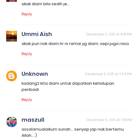
akak diam bila sedih je...
Reply
Ummi Aish
December 5, 2011 at 6:51 PM
akak pun nak diam.hr ni ramai yg diam..sepi juga rasa
Reply
Unknown
December 5, 2011 at 7:03 PM
kadang2 kita diam untuk dapatkan kehidupan
peribadi
Reply
maszull
December 5, 2011 at 7:18 PM
assalamualaikum sunah... senyap jap nak bertemu
Allah...:)