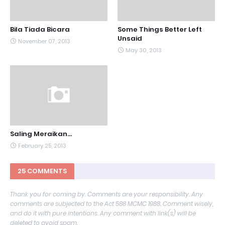
Bila Tiada Bicara
Some Things Better Left
Unsaid
November 07, 2013
May 30, 2013
Saling Meraikan...
February 25, 2013
25 COMMENTS
Thank you for coming by. Comments are your responsibility. Any
comments are subjected to the Act 588 MCMC 1988. Comment wisely,
and do it with pure intentions. Any comment with link(s) will be
deleted to avoid spam.