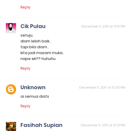
Reply
Cik Pulau
December 5, 2011 at 9:19 PM
setuju..
diam lebih baik..
tapi bila diam..
kita jadi masam muka..
nape ek?? huhuhu
Reply
Unknown
December 5, 2011 at 10:30 PM
ai semua diats
Reply
Fasihah Supian
December 5, 2011 at 10:31 PM