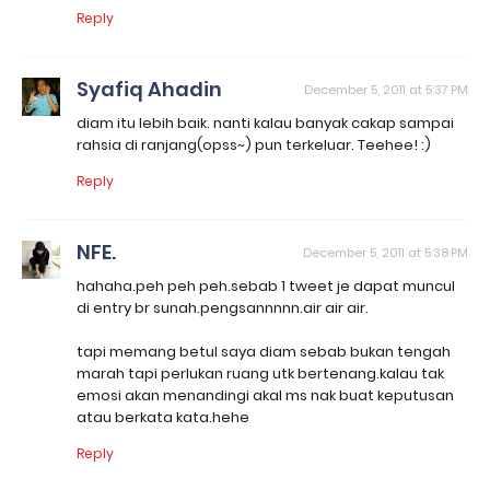
Reply
Syafiq Ahadin
December 5, 2011 at 5:37 PM
diam itu lebih baik. nanti kalau banyak cakap sampai
rahsia di ranjang(opss~) pun terkeluar. Teehee! :)
Reply
NFE.
December 5, 2011 at 5:38 PM
hahaha.peh peh peh.sebab 1 tweet je dapat muncul
di entry br sunah.pengsannnnn.air air air.
tapi memang betul saya diam sebab bukan tengah
marah tapi perlukan ruang utk bertenang.kalau tak
emosi akan menandingi akal ms nak buat keputusan
atau berkata kata.hehe
Reply