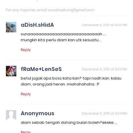
For any inquiries, email: sunahsakura@gmail.com
aDisH.sHidA
December 5, 2011 at 5:00 PM
sunaaaaaaaaaaaaaaaaaaaaaaaaaaah....
mungkin kita perlu diam kan utk sesuatu...
Reply
fRaMe+LenSeS
December 5, 2011 at 5:03 PM
betul jugak apa boss kata kan? tapi nadh kan, kalau
diam, orang jadi heran. miahahahaha. :P
Reply
Anonymous
December 5, 2011 at 5:04 PM
diam sebab tengah datang bulan boleh?ekeke....
Reply