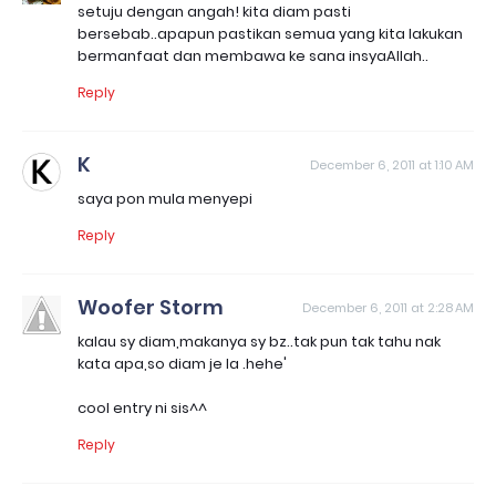
setuju dengan angah! kita diam pasti
bersebab..apapun pastikan semua yang kita lakukan
bermanfaat dan membawa ke sana insyaAllah..
Reply
K
December 6, 2011 at 1:10 AM
saya pon mula menyepi
Reply
Woofer Storm
December 6, 2011 at 2:28 AM
kalau sy diam,makanya sy bz..tak pun tak tahu nak
kata apa,so diam je la .hehe'
cool entry ni sis^^
Reply