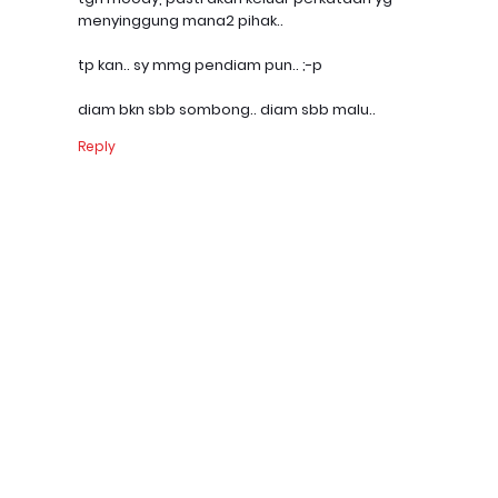
menyinggung mana2 pihak..
tp kan.. sy mmg pendiam pun.. ;-p
diam bkn sbb sombong.. diam sbb malu..
Reply