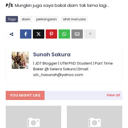
P/S
: Mungkin juga saya bakal diam tak lama lagi...
Tags
diam
perkongsian
sifat manusia
Sunah Sakura
| JDT Blogger | UTM PhD Student | Part Time
Baker @ Selera Sakura | Email:
siti_hasunah@yahoo.com
YOU MIGHT LIKE
View all