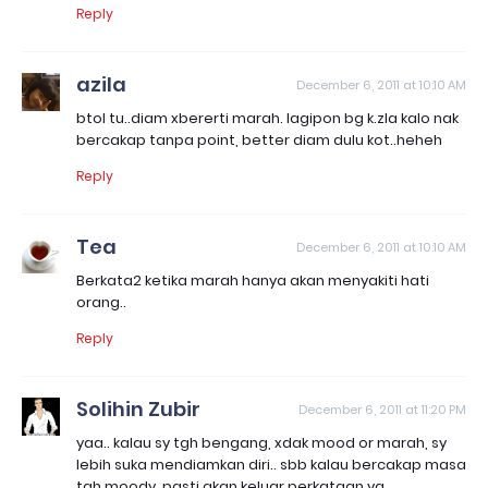
Reply
azila
December 6, 2011 at 10:10 AM
btol tu..diam xbererti marah. lagipon bg k.zla kalo nak
bercakap tanpa point, better diam dulu kot..heheh
Reply
Tea
December 6, 2011 at 10:10 AM
Berkata2 ketika marah hanya akan menyakiti hati
orang..
Reply
Solihin Zubir
December 6, 2011 at 11:20 PM
yaa.. kalau sy tgh bengang, xdak mood or marah, sy
lebih suka mendiamkan diri.. sbb kalau bercakap masa
tgh moody, pasti akan keluar perkataan yg