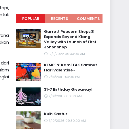
api,
ntuk
POPULAR
RECENTS
COMMENTS
Garrett Popcorn Shops®
erana
Expands Beyond Klang
akan
Valley with Launch of First
Johor Shop
12/11/2022 09:33:00 AM
dari
KEMPEN: Kami TAK Sambut
alam
Hari Valentine~
nglai
2/14/2011 11:59:00 PM
31-7 Birthday Giveaway!
7/01/2011 12:00:00 AM
Kuih Kasturi
7/10/2026 09:30:00 AM