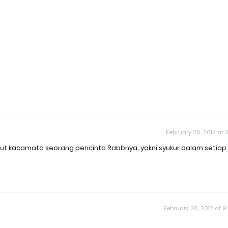
February 26, 2012 at 3
sudut kacamata seorang pencinta Rabbnya..yakni syukur dalam setiap
February 26, 2012 at 9