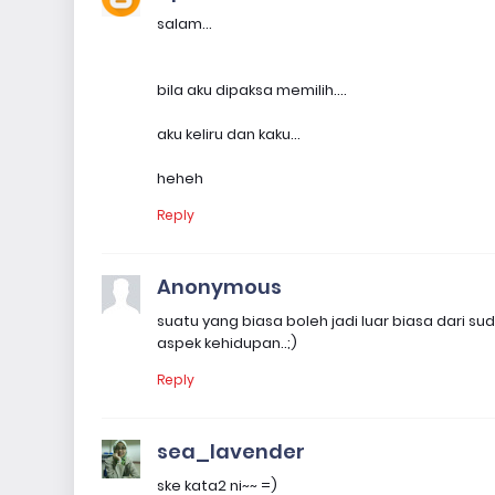
salam...
bila aku dipaksa memilih....
aku keliru dan kaku...
heheh
Reply
Anonymous
suatu yang biasa boleh jadi luar biasa dari 
aspek kehidupan..;)
Reply
sea_lavender
ske kata2 ni~~ =)