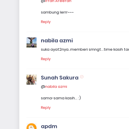
@
Iffah Afeefah
sambung lerrr~~~
Reply
nabila azmi
suka ayat2nya..memberi smngt...time kasih ta
Reply
Sunah Sakura
@
nabila azmi
sama-sama kasih... :)
Reply
apdm