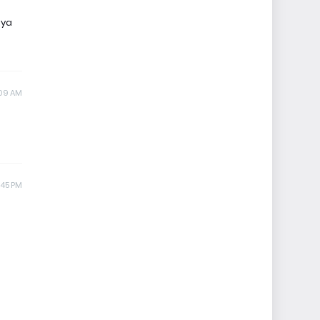
nya
:09 AM
:45 PM