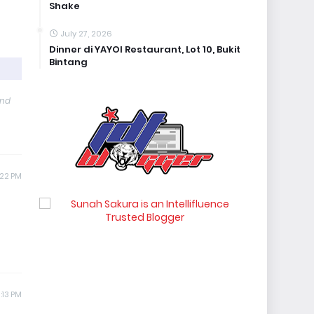
Shake
July 27, 2026
Dinner di YAYOI Restaurant, Lot 10, Bukit
Bintang
and
:22 PM
:13 PM