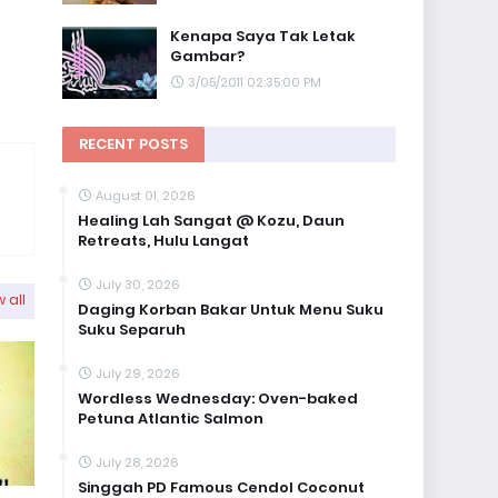
Kenapa Saya Tak Letak
Gambar?
3/05/2011 02:35:00 PM
RECENT POSTS
August 01, 2026
Healing Lah Sangat @ Kozu, Daun
Retreats, Hulu Langat
July 30, 2026
 all
Daging Korban Bakar Untuk Menu Suku
Suku Separuh
July 29, 2026
Wordless Wednesday: Oven-baked
Petuna Atlantic Salmon
July 28, 2026
Singgah PD Famous Cendol Coconut