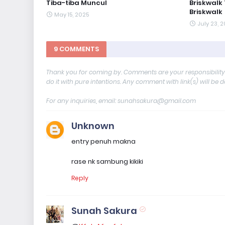
Tiba-tiba Muncul
Briskwalk
Briskwalk
May 15, 2025
July 23, 
9 COMMENTS
Thank you for coming by. Comments are your responsibilit
do it with pure intentions. Any comment with link(s) will be 
For any inquiries, email: sunahsakura@gmail.com
Unknown
entry penuh makna
rase nk sambung kikiki
Reply
Sunah Sakura