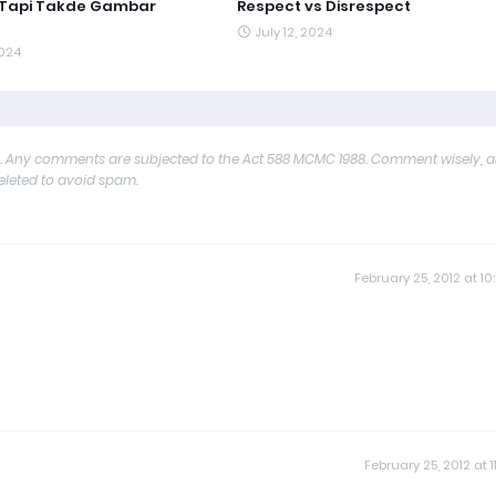
 Tapi Takde Gambar
Respect vs Disrespect
July 12, 2024
2024
y. Any comments are subjected to the Act 588 MCMC 1988. Comment wisely, 
deleted to avoid spam.
February 25, 2012 at 10
February 25, 2012 at 11