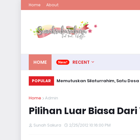
Home
About
HOME
RECENT
Memutuskan Silaturrahim, Satu Dosa
POPULAR
Home
Admin
Pilihan Luar Biasa Dar
Sunah Sakura
2/25/2012 10:16:00 PM