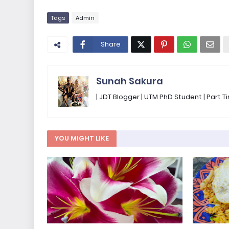
Tags
Admin
Share
Sunah Sakura
| JDT Blogger | UTM PhD Student | Part
YOU MIGHT LIKE