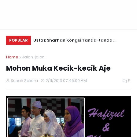
a 8000
Ustaz Sharhan Kongsi Tanda-tanda
Be
POPULAR
Terkena Sihir, Saka dan Gangguan Jin
Home
Jalan-jalan
Mohon Muka Kecik-kecik Aje
Sunah Sakura
2/11/2013 07:46:00 AM
5