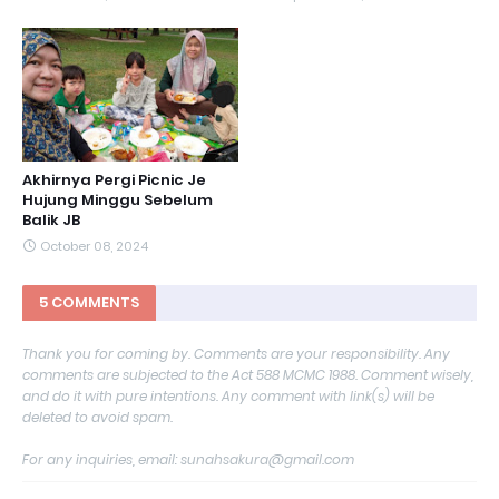
Akhirnya Pergi Picnic Je
Hujung Minggu Sebelum
Balik JB
October 08, 2024
5 COMMENTS
Thank you for coming by. Comments are your responsibility. Any
comments are subjected to the Act 588 MCMC 1988. Comment wisely,
and do it with pure intentions. Any comment with link(s) will be
deleted to avoid spam.
For any inquiries, email: sunahsakura@gmail.com