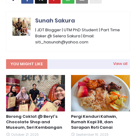
Sunah Sakura
| JDT Blogger | UTM PhD Student | Part Time
Baker @ Selera Sakura | Email:
siti_hasunah@yahoo.com
YOU MIGHT LIKE
View all
Borong Coklat @ Beryl's
Pergi Kenduri Kahwin,
Chocolate Shop and
Rumah Kopi 38, dan
Museum, Seri Kembangan
Sarapan Roti Canai
October 21, 2025
September 16, 2025