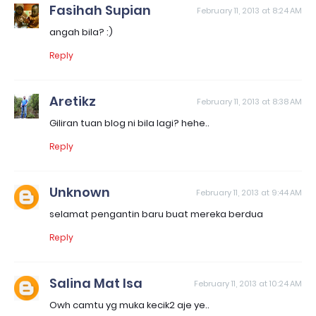
Fasihah Supian
February 11, 2013 at 8:24 AM
angah bila? :)
Reply
Aretikz
February 11, 2013 at 8:38 AM
Giliran tuan blog ni bila lagi? hehe..
Reply
Unknown
February 11, 2013 at 9:44 AM
selamat pengantin baru buat mereka berdua
Reply
Salina Mat Isa
February 11, 2013 at 10:24 AM
Owh camtu yg muka kecik2 aje ye..