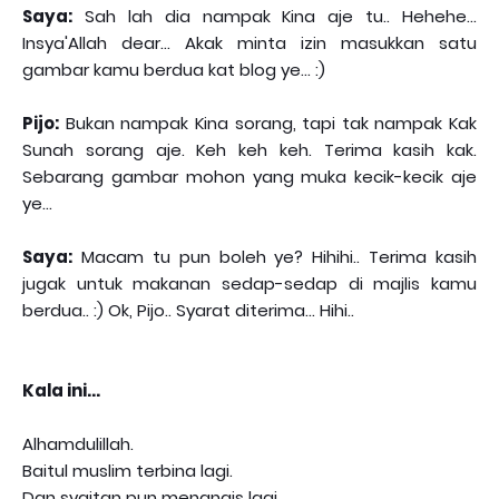
Saya:
Sah lah dia nampak Kina aje tu.. Hehehe...
Insya'Allah dear... Akak minta izin masukkan satu
gambar kamu berdua kat blog ye... :)
Pijo:
Bukan nampak Kina sorang, tapi tak nampak Kak
Sunah sorang aje. Keh keh keh. Terima kasih kak.
Sebarang gambar mohon yang muka kecik-kecik aje
ye...
Saya:
Macam tu pun boleh ye? Hihihi.. Terima kasih
jugak untuk makanan sedap-sedap di majlis kamu
berdua.. :) Ok, Pijo.. Syarat diterima... Hihi..
Kala ini...
Alhamdulillah.
Baitul muslim terbina lagi.
Dan syaitan pun menangis lagi.