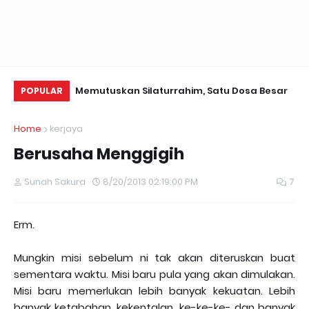
i Valentine~
Memutuskan Silaturrahim, Satu Dosa Besar
Da
POPULAR
Se
Home
kerjaya
Berusaha Menggigih
Sunah Sakura
8/20/2013 02:19:00 PM
7
Erm.
Mungkin misi sebelum ni tak akan diteruskan buat
sementara waktu. Misi baru pula yang akan dimulakan.
Misi baru memerlukan lebih banyak kekuatan. Lebih
banyak ketabahan, kekentalan, ke-ke-ke- dan banyak