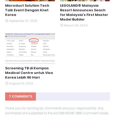
Microduct Solution Tech
LEGOLAND® Malaysia
Talk Event Dengan Knet
Resort Announces Seach
Korea
for Malaysia’s First Master
Model Builder
September 27, 2025
March 09, 2024
Screening TB di Kempas
Medical Centre untuk Visa
Korea Lebih 90 Hari
August 03, 2023
7 COMMENTS
Thank you for coming by. Comments are your responsibility. Any
comments are subjected to the Act 588 MCMC 1988. Comment wisely,