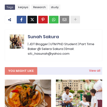
Tags
kerjaya
Research
study
Sunah Sakura
| JDT Blogger | UTM PhD Student | Part Time
Baker @ Selera Sakura | Email:
siti_hasunah@yahoo.com
YOU MIGHT LIKE
View all