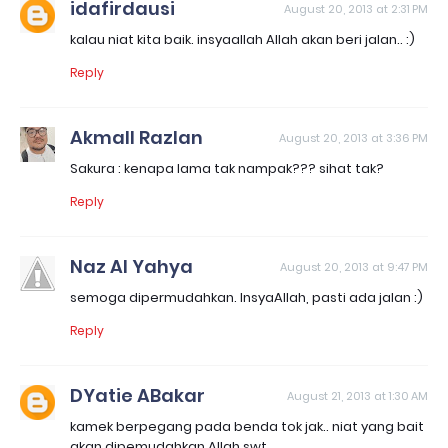
idafirdausi
August 20, 2013 at 2:31 PM
kalau niat kita baik. insyaallah Allah akan beri jalan.. :)
Reply
Akmall Razlan
August 20, 2013 at 3:36 PM
Sakura : kenapa lama tak nampak??? sihat tak?
Reply
Naz Al Yahya
August 20, 2013 at 9:47 PM
semoga dipermudahkan. InsyaAllah, pasti ada jalan :)
Reply
DYatie ABakar
August 21, 2013 at 1:30 AM
kamek berpegang pada benda tok jak.. niat yang bait
akan dipemudahkan Allah swt