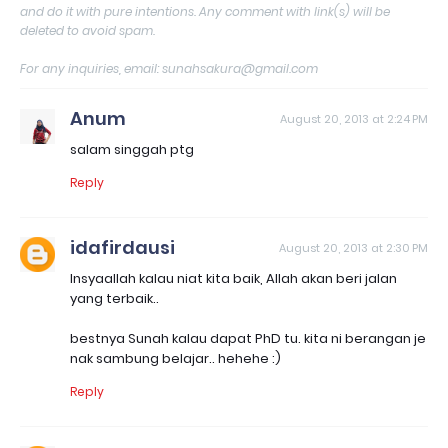
and do it with pure intentions. Any comment with link(s) will be
deleted to avoid spam.
For any inquiries, email: sunahsakura@gmail.com
Anum
August 20, 2013 at 2:24 PM
salam singgah ptg
Reply
idafirdausi
August 20, 2013 at 2:30 PM
Insyaallah kalau niat kita baik, Allah akan beri jalan
yang terbaik..
bestnya Sunah kalau dapat PhD tu. kita ni berangan je
nak sambung belajar.. hehehe :)
Reply