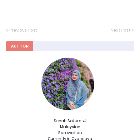
Previous Post
Next Post
AUTHOR
Sunah Sakura 🍉
Malaysian
Sarawakian
Currently in Cyberjaya