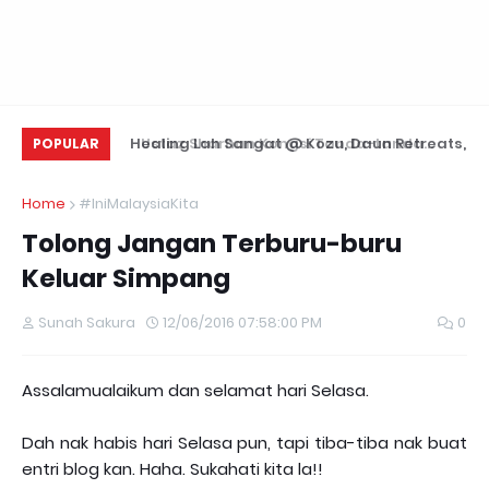
Ustaz Sharhan Kongsi Tanda-tanda
Healing Lah Sangat @ Kozu, Daun Retreats,
Yu
POPULAR
Terkena Sihir, Saka dan Gangguan Jin
Hulu Langat
Fo
Home
#IniMalaysiaKita
Tolong Jangan Terburu-buru
Keluar Simpang
Sunah Sakura
12/06/2016 07:58:00 PM
0
Assalamualaikum dan selamat hari Selasa.
Dah nak habis hari Selasa pun, tapi tiba-tiba nak buat
entri blog kan. Haha. Sukahati kita la!!