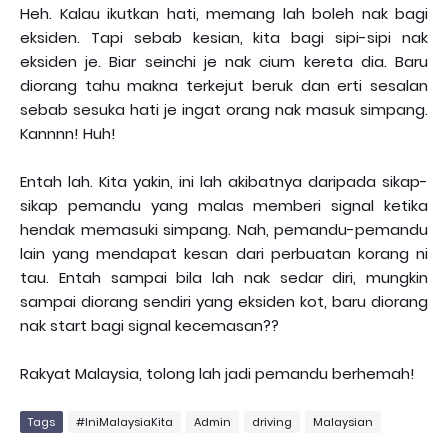
Heh. Kalau ikutkan hati, memang lah boleh nak bagi
eksiden. Tapi sebab kesian, kita bagi sipi-sipi nak
eksiden je. Biar seinchi je nak cium kereta dia. Baru
diorang tahu makna terkejut beruk dan erti sesalan
sebab sesuka hati je ingat orang nak masuk simpang.
Kannnn! Huh!
Entah lah. Kita yakin, ini lah akibatnya daripada sikap-
sikap pemandu yang malas memberi signal ketika
hendak memasuki simpang. Nah, pemandu-pemandu
lain yang mendapat kesan dari perbuatan korang ni
tau. Entah sampai bila lah nak sedar diri, mungkin
sampai diorang sendiri yang eksiden kot, baru diorang
nak start bagi signal kecemasan??
Rakyat Malaysia, tolong lah jadi pemandu berhemah!
Tags
#IniMalaysiaKita
Admin
driving
Malaysian