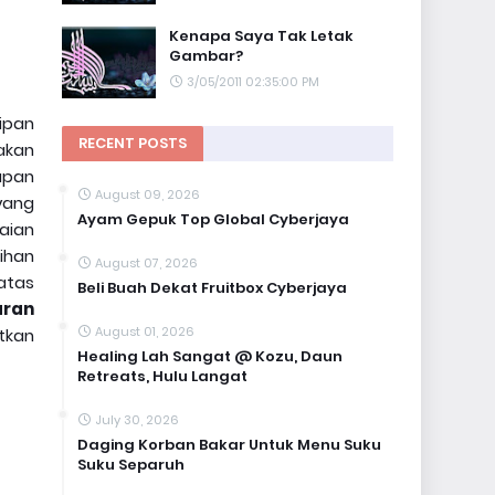
Kenapa Saya Tak Letak
Gambar?
3/05/2011 02:35:00 PM
ipan
RECENT POSTS
akan
apan
August 09, 2026
yang
Ayam Gepuk Top Global Cyberjaya
aian
ihan
August 07, 2026
atas
Beli Buah Dekat Fruitbox Cyberjaya
aran
August 01, 2026
tkan
Healing Lah Sangat @ Kozu, Daun
Retreats, Hulu Langat
July 30, 2026
Daging Korban Bakar Untuk Menu Suku
Suku Separuh