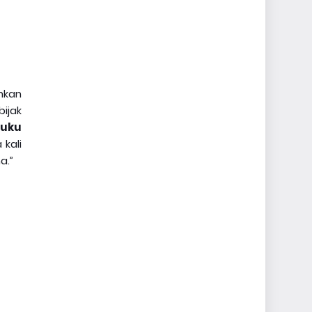
hkan
ijak
Suku
kali
a.”