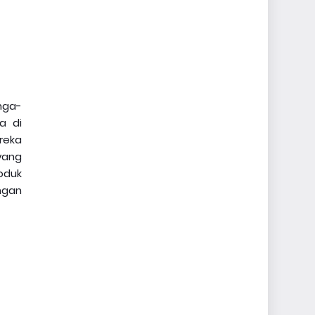
nga-
a di
reka
yang
oduk
ngan