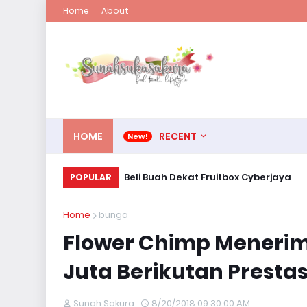
Home
About
HOME
RECENT
Beli Buah Dekat Fruitbox Cyberjaya
POPULAR
Home
bunga
Flower Chimp Menerim
Juta Berikutan Presta
Sunah Sakura
8/20/2018 09:30:00 AM