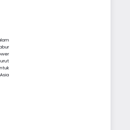
alam
abur
lower
urut
ntuk
Asia