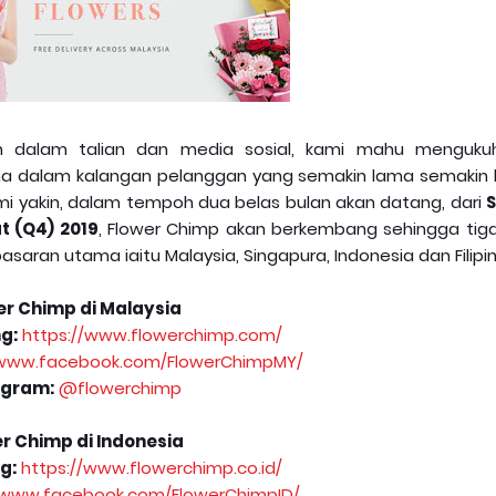
n dalam talian dan media sosial, kami mahu menguku
a dalam kalangan pelanggan yang semakin lama semakin b
mi yakin, dalam tempoh dua belas bulan akan datang, dari
 (Q4) 2019
, Flower Chimp akan berkembang sehingga tiga 
an utama iaitu Malaysia, Singapura, Indonesia dan Filipin
er Chimp di Malaysia
g:
https://www.flowerchimp.com/
/www.facebook.com/FlowerChimpMY/
agram:
@flowerchimp
r Chimp di Indonesia
g:
https://www.flowerchimp.co.id/
/www.facebook.com/FlowerChimpID/