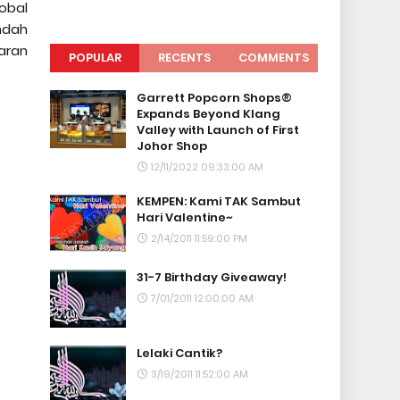
obal
ndah
aran
POPULAR
RECENTS
COMMENTS
Garrett Popcorn Shops®
Expands Beyond Klang
Valley with Launch of First
Johor Shop
12/11/2022 09:33:00 AM
KEMPEN: Kami TAK Sambut
Hari Valentine~
2/14/2011 11:59:00 PM
31-7 Birthday Giveaway!
7/01/2011 12:00:00 AM
Lelaki Cantik?
3/19/2011 11:52:00 AM