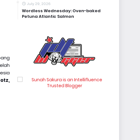
July 29, 2026
Wordless Wednesday: Oven-baked
Petuna Atlantic Salmon
bang
elah
esia
otz,