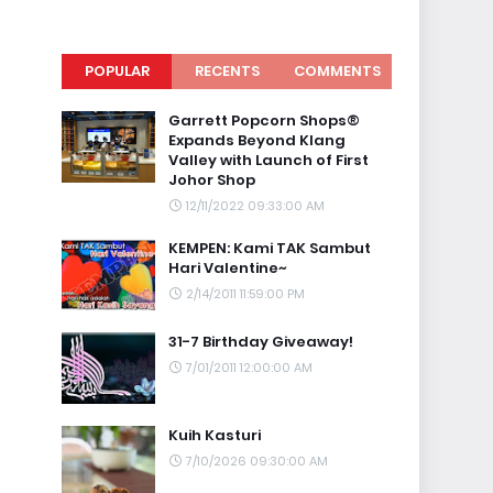
POPULAR
RECENTS
COMMENTS
Garrett Popcorn Shops®
Expands Beyond Klang
Valley with Launch of First
Johor Shop
12/11/2022 09:33:00 AM
KEMPEN: Kami TAK Sambut
Hari Valentine~
2/14/2011 11:59:00 PM
31-7 Birthday Giveaway!
7/01/2011 12:00:00 AM
Kuih Kasturi
7/10/2026 09:30:00 AM