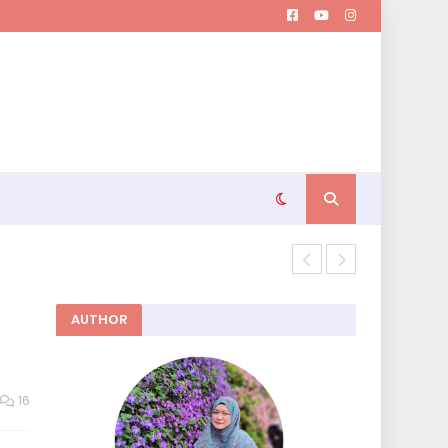
Memutuskan 
AUTHOR
16