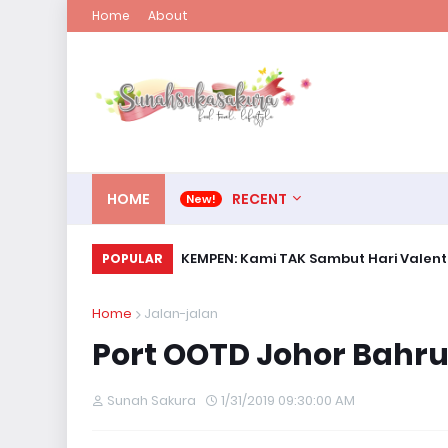
Home
About
HOME
RECENT
KEMPEN: Kami TAK Sambut Hari Valent
POPULAR
Home
Jalan-jalan
Port OOTD Johor Bahru 
Sunah Sakura
1/31/2019 09:30:00 AM