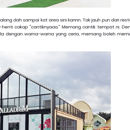
alang dah sampai kat area sini kannn. Tak jauh pun dari res
i-henti cakap "cantiknyaaa." Memang cantik tempat ni. De
 pula dengan warna-warna yang ceria, memang boleh mem