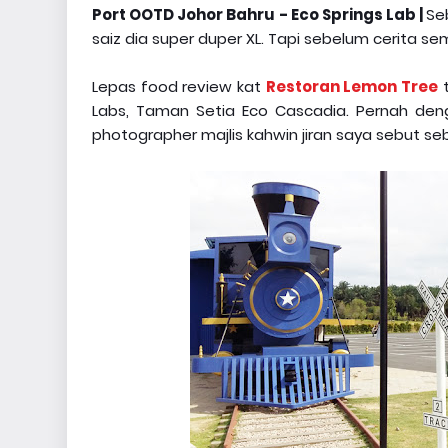
Port OOTD Johor Bahru - Eco Springs Lab |
Se
saiz dia super duper XL. Tapi sebelum cerita sema
Lepas food review kat
Restoran Lemon Tree
t
Labs, Taman Setia Eco Cascadia. Pernah den
photographer majlis kahwin jiran saya sebut se