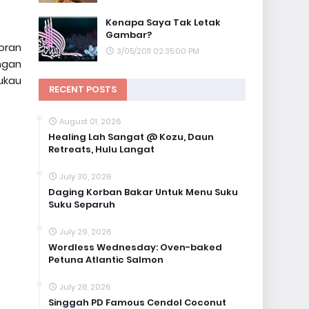
Kenapa Saya Tak Letak
Gambar?
toran
3/05/2011 02:35:00 PM
ngan
ukau
RECENT POSTS
August 01, 2026
Healing Lah Sangat @ Kozu, Daun
Retreats, Hulu Langat
July 30, 2026
Daging Korban Bakar Untuk Menu Suku
Suku Separuh
July 29, 2026
Wordless Wednesday: Oven-baked
Petuna Atlantic Salmon
July 28, 2026
Singgah PD Famous Cendol Coconut