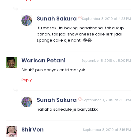
Sunah Sakura
September 8, 2019 at 4:23 PM
Itu masak...ini baking..hahahhaha..tak cukup
bahan, tak jadi snow cheese cake lerr..jadi
sponge cake aje nanti 😂😂
Warisan Petani
September 8, 2019 at 8:00 PM
Sibuk2 pun banyak entri masyuk
Reply
Sunah Sakura
September 9, 2019 at 7:35 PM
hahaha schedule je banyakkkk
ShirVen
September 8, 2019 at 8:16 PM