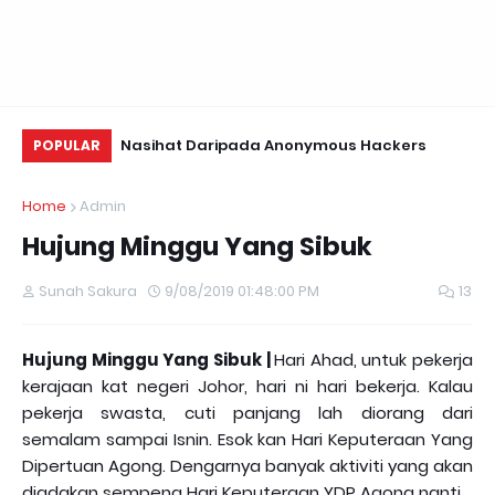
i Valentine~
Nasihat Daripada Anonymous Hackers
Us
POPULAR
Te
Home
Admin
Hujung Minggu Yang Sibuk
Sunah Sakura
9/08/2019 01:48:00 PM
13
Hujung Minggu Yang Sibuk |
Hari Ahad, untuk pekerja
kerajaan kat negeri Johor, hari ni hari bekerja. Kalau
pekerja swasta, cuti panjang lah diorang dari
semalam sampai Isnin. Esok kan Hari Keputeraan Yang
Dipertuan Agong. Dengarnya banyak aktiviti yang akan
diadakan sempena Hari Keputeraan YDP Agong nanti.