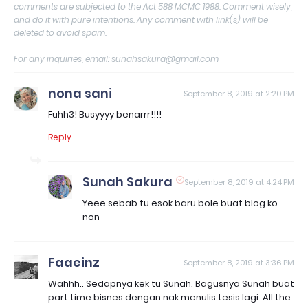
comments are subjected to the Act 588 MCMC 1988. Comment wisely,
and do it with pure intentions. Any comment with link(s) will be
deleted to avoid spam.
For any inquiries, email: sunahsakura@gmail.com
nona sani
September 8, 2019 at 2:20 PM
Fuhh3! Busyyyy benarrr!!!!
Reply
Sunah Sakura
September 8, 2019 at 4:24 PM
Yeee sebab tu esok baru bole buat blog ko
non
Faaeinz
September 8, 2019 at 3:36 PM
Wahhh.. Sedapnya kek tu Sunah. Bagusnya Sunah buat
part time bisnes dengan nak menulis tesis lagi. All the