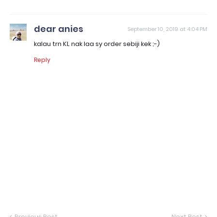
dear anies
September 10, 2019 at 4:04 PM
kalau trn KL nak laa sy order sebiji kek ;-)
Reply
Previous Post
Next Post