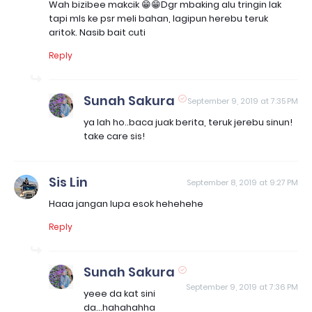
Wah bizibee makcik 😁😁Dgr mbaking alu tringin lak
tapi mls ke psr meli bahan, lagipun herebu teruk
aritok. Nasib bait cuti
Reply
Sunah Sakura
September 9, 2019 at 7:35 PM
ya lah ho..baca juak berita, teruk jerebu sinun!
take care sis!
Sis Lin
September 8, 2019 at 9:27 PM
Haaa jangan lupa esok hehehehe
Reply
Sunah Sakura
September 9, 2019 at 7:36 PM
yeee da kat sini
da...hahahahha