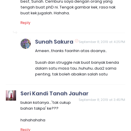
best, Sunah. Cemburu saya dengan orang yang
tengah buat phD ni. Tengok gambar kek, rasa nak
buat kek jugalah. Hahaha.
Reply
Sunah Sakura
September 8, 2019 at 4:25 PM
Ameen..thanks faarihin atas doanya..
Susah dan struggle nak buat banyak benda
dalam satu masa tau..huhuhu..dua2 sama
penting, tak boleh abaikan salah satu
Seri Kandi Tanah Jauhar
September 8, 2019 at 3:45 PM
bukan katanya...'tak cukup
bahan takpa' ke???
hahahahaha
Reply