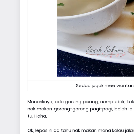
Sedap jugak mee wantan k
Menariknya, ada goreng pisang, cempedak, keled
nak makan goreng-goreng pagi-pagi, boleh la da
tu. Haha.
Ok, lepas ni da tahu nak makan mana kalau jala