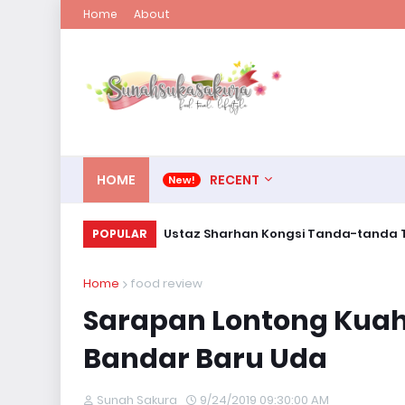
Home
About
HOME
RECENT
Ustaz Sharhan Kongsi Tanda-tanda T
POPULAR
Home
food review
Sarapan Lontong Kuah 
Bandar Baru Uda
Sunah Sakura
9/24/2019 09:30:00 AM