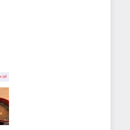
 all
,