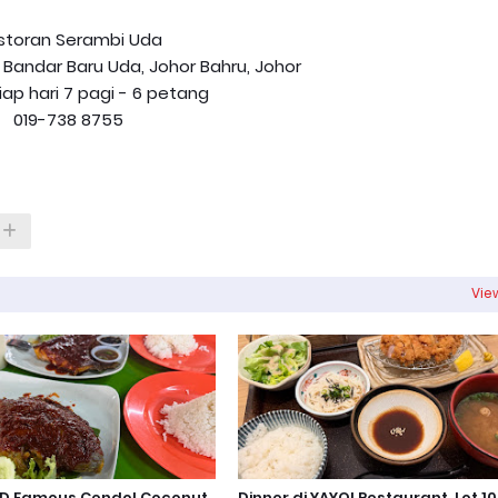
storan Serambi Uda
2, Bandar Baru Uda, Johor Bahru, Johor
iap hari 7 pagi - 6 petang
019-738 8755
View
PD Famous Cendol Coconut
Dinner di YAYOI Restaurant, Lot 10