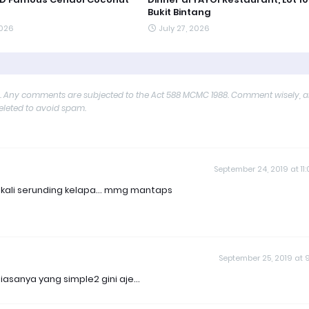
Bukit Bintang
2026
July 27, 2026
y. Any comments are subjected to the Act 588 MCMC 1988. Comment wisely, 
deleted to avoid spam.
September 24, 2019 at 11
ekali serunding kelapa... mmg mantaps
September 25, 2019 at 9
sanya yang simple2 gini aje...