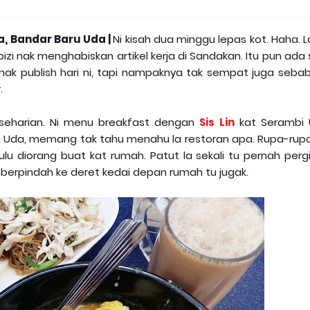
, Bandar Baru Uda |
Ni kisah dua minggu lepas kot. Haha.
 bizi nak menghabiskan artikel kerja di Sandakan. Itu pun ada
 nak publish hari ni, tapi nampaknya tak sempat juga seba
.
n seharian. Ni menu breakfast dengan
Sis Lin
kat Serambi 
mbi Uda, memang tak tahu menahu la restoran apa. Rupa-rup
lu diorang buat kat rumah. Patut la sekali tu pernah pergi
h berpindah ke deret kedai depan rumah tu jugak.