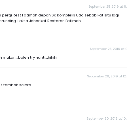
September 25, 2019 at 9
ka pergi Rest Fatimah depan SK Kompleks Uda sebab kat situ lagi
runding. Laksa Johor kat Restoran Fatimah
September 25, 2019 at 9
akan...boleh try nanti...hihihi
September 26, 2019 at 12
at tambah selera
September 30, 2019 at 10