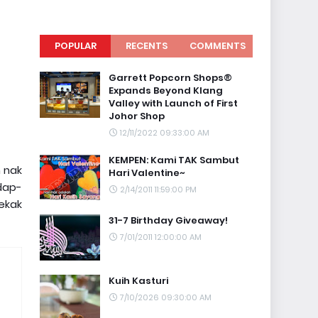
POPULAR
RECENTS
COMMENTS
Garrett Popcorn Shops®
Expands Beyond Klang
Valley with Launch of First
Johor Shop
12/11/2022 09:33:00 AM
KEMPEN: Kami TAK Sambut
n nak
Hari Valentine~
dap-
2/14/2011 11:59:00 PM
ekak
31-7 Birthday Giveaway!
7/01/2011 12:00:00 AM
Kuih Kasturi
7/10/2026 09:30:00 AM