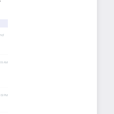
and
:09 AM
:51 PM