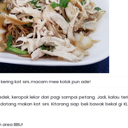
ering kat sini..macam mee kolok pun ade!
ek, keropok lekor dari pagi sampai petang. Jadi, kalau ter
tang makan kat sini. Kitorang siap beli bawak bekal gi KL
n area BBU!