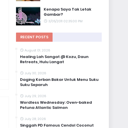
Kenapa Saya Tak Letak
Gambar?
3/05/2011 02:35:00 PM
RECENT POSTS
August 01, 2026
Healing Lah Sangat @ Kozu, Daun
Retreats, Hulu Langat
July 30, 2026
Daging Korban Bakar Untuk Menu Suku
Suku Separuh
July 29, 2026
Wordless Wednesday: Oven-baked
Petuna Atlantic Salmon
July 28, 2026
Singgah PD Famous Cendol Coconut