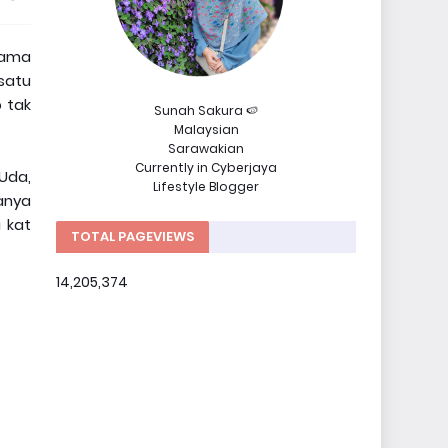
 Lama
 satu
b tak
Sunah Sakura 🍉
Malaysian
Sarawakian
Currently in Cyberjaya
Uda,
Lifestyle Blogger
anya
 kat
TOTAL PAGEVIEWS
14,205,374