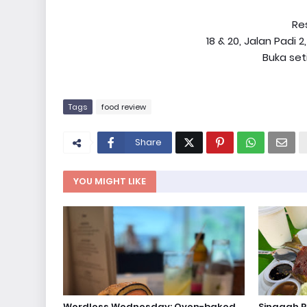
Re
18 & 20, Jalan Padi 
Buka set
Tags
food review
Share
YOU MIGHT LIKE
Wordless Wednesday: Oven-baked
Singgah 