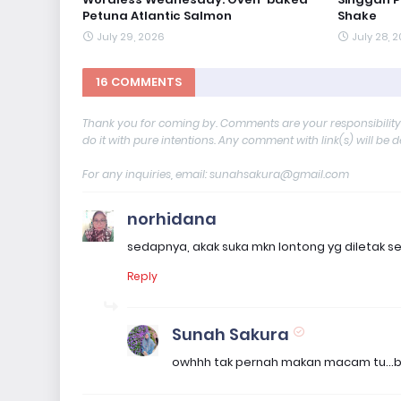
Petuna Atlantic Salmon
Shake
July 29, 2026
July 28, 
16 COMMENTS
Thank you for coming by. Comments are your responsibilit
do it with pure intentions. Any comment with link(s) will be 
For any inquiries, email: sunahsakura@gmail.com
norhidana
sedapnya, akak suka mkn lontong yg diletak s
Reply
Sunah Sakura
owhhh tak pernah makan macam tu...bia