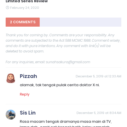
Limited Series Review
February 24, 2020
2 COMMENTS
Thank you for coming by. Comments are your responsibility. Any
comments are subjected to the Act 588 MCMC 1988. Comment wisely,
and do it with pure intentions. Any comment with link(s) will be
deleted to avoid spam.
For any inquiries, email: sunahsakura@gmail.com
Pizzah
December 5, 2019 at 12:33 AM
alamak, tak tengok pulak cerita doktor X ni.
Reply
Sis Lin
December 5, 2019 at 8:34 AM
Rasa macam tengok dramanya masa main di TV,