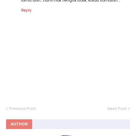
lama dah...nanti nak tengok balik, kalau samalah...
Reply
Previous Post
Next Post
AUTHOR