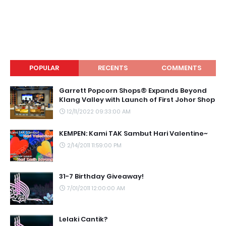
POPULAR
RECENTS
COMMENTS
Garrett Popcorn Shops® Expands Beyond
Klang Valley with Launch of First Johor Shop
12/11/2022 09:33:00 AM
KEMPEN: Kami TAK Sambut Hari Valentine~
2/14/2011 11:59:00 PM
31-7 Birthday Giveaway!
7/01/2011 12:00:00 AM
Lelaki Cantik?