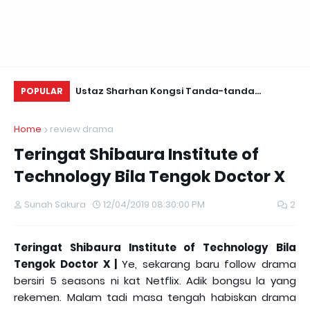
Daun Retreats,
Ustaz Sharhan Kongsi Tanda-tanda
Yu
POPULAR
Terkena Sihir, Saka dan Gangguan Jin
Fo
Home
review drama
Teringat Shibaura Institute of
Technology Bila Tengok Doctor X
Sunah Sakura
12/04/2019 08:30:00 PM
2
Teringat Shibaura Institute of Technology Bila
Tengok Doctor X |
Ye, sekarang baru follow drama
bersiri 5 seasons ni kat Netflix. Adik bongsu la yang
rekemen. Malam tadi masa tengah habiskan drama