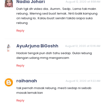
Nadia Johari
August 12, 2020 at 8:58 AM
Dah tgk dh video dia.. Aumm.. Sedp.. Lama tak makn
rebung.. Memng sed buat lemak.. Nnti balik kampung
cri rebung la.. Kalau buat sendiri takda siapa suka
rebung
Reply
AyuArjuna BiGoshh
August 12, 2020 at 10:16 AM
Hadoiii tengok pun dah tahu sedap. Gulai rebung
dengan udang mmg mengancam
Reply
raihanah
August 12, 2020 at 11:22 AM
tak pernah masak rebung. mesti sedap ni sebab
masak lemak kan
Reply