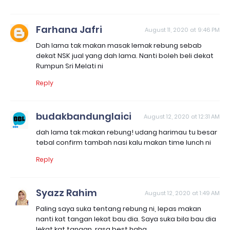
Farhana Jafri
August 11, 2020 at 9:46 PM
Dah lama tak makan masak lemak rebung sebab
dekat NSK jual yang dah lama. Nanti boleh beli dekat
Rumpun Sri Melati ni
Reply
budakbandunglaici
August 12, 2020 at 12:31 AM
dah lama tak makan rebung! udang harimau tu besar
tebal confirm tambah nasi kalu makan time lunch ni
Reply
Syazz Rahim
August 12, 2020 at 1:49 AM
Paling saya suka tentang rebung ni, lepas makan
nanti kat tangan lekat bau dia. Saya suka bila bau dia
lekat kat tangan, rasa best haha