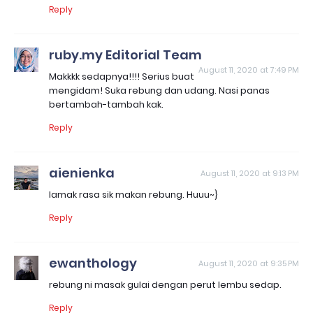
Reply
ruby.my Editorial Team
August 11, 2020 at 7:49 PM
Makkkk sedapnya!!!! Serius buat
mengidam! Suka rebung dan udang. Nasi panas
bertambah-tambah kak.
Reply
aienienka
August 11, 2020 at 9:13 PM
lamak rasa sik makan rebung. Huuu~}
Reply
ewanthology
August 11, 2020 at 9:35 PM
rebung ni masak gulai dengan perut lembu sedap.
Reply