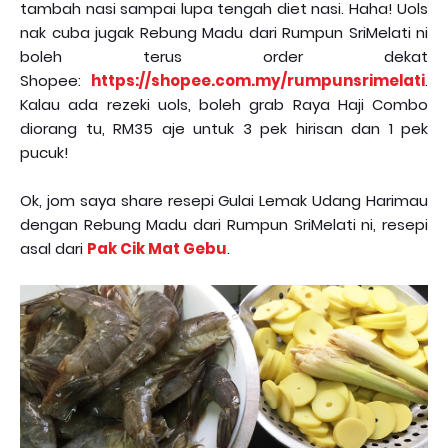
tambah nasi sampai lupa tengah diet nasi. Haha! Uols
nak cuba jugak Rebung Madu dari Rumpun SriMelati ni
boleh terus order dekat
Shopee:
https://shopee.com.my/rumpunsrimelati
.
Kalau ada rezeki uols, boleh grab Raya Haji Combo
diorang tu, RM35 aje untuk 3 pek hirisan dan 1 pek
pucuk!
Ok, jom saya share resepi Gulai Lemak Udang Harimau
dengan Rebung Madu dari Rumpun SriMelati ni, resepi
asal dari
Pak Cik Mat Gebu
.