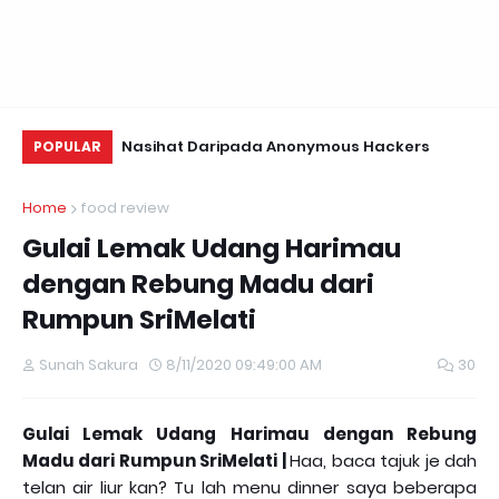
i Valentine~
Nasihat Daripada Anonymous Hackers
Us
POPULAR
Te
Home
food review
Gulai Lemak Udang Harimau
dengan Rebung Madu dari
Rumpun SriMelati
Sunah Sakura
8/11/2020 09:49:00 AM
30
Gulai Lemak Udang Harimau dengan Rebung
Madu dari Rumpun SriMelati |
Haa, baca tajuk je dah
telan air liur kan? Tu lah menu dinner saya beberapa