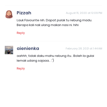
Pizzah
August 15, 2020 at 12:09 PM
Lauk Favourite nih. Dapat pulak tu rebung madu.
Berapa kali nak ulang makan nasi ni. hihi
Reply
aienienka
February 28, 2021 at 1:44 AM
aahhh, tidak daku mahu rebung itu.. Boleh la gulai
lemak udang sajaaa.. :')
Reply