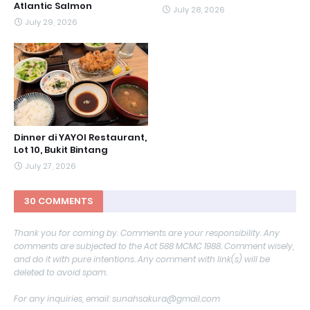
Atlantic Salmon
July 28, 2026
July 29, 2026
Dinner di YAYOI Restaurant,
Lot 10, Bukit Bintang
July 27, 2026
30 COMMENTS
Thank you for coming by. Comments are your responsibility. Any
comments are subjected to the Act 588 MCMC 1988. Comment wisely,
and do it with pure intentions. Any comment with link(s) will be
deleted to avoid spam.
For any inquiries, email: sunahsakura@gmail.com