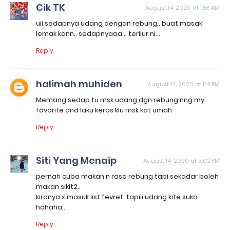
Cik TK
August 14, 2020 at 1:56 AM
uii sedapnya udang dengan rebung.. buat masak
lemak kann.. sedapnyaaa... terliur ni...
Reply
halimah muhiden
August 14, 2020 at 1:14 PM
Memang sedap tu msk udang dgn rebung nng my
favorite and laku keras klu msk kat umah
Reply
Siti Yang Menaip
August 14, 2020 at 3:02 PM
pernah cuba makan n rasa rebung tapi sekadar boleh
makan sikit2..
kiranya x masuk list fevret. tapiii udang kite suka
hahaha..
Reply