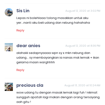
Sis Lin
August 12, 2020 at 3:02 PM
Lepas ni bolehlaaa tolong masakkan untuk aku
yer...nanti aku beli udang dan rebung hahahaha
Reply
dear anies
August 12, 2020 at 8:36 PM
alahaiiii sedapnyaaaa wpn sy x mkn rebung dan
udang... sy membayangkan ia nanas msk lemak + ikan
gelama masin warghhhh
Reply
precious cla
August 13, 2020 at 10:24 AM
wow udang tu dengan masak lemak lagi fuh ! nikmat
sungguh apatah lagi makan dengan orang tersayang.
aah gitu !