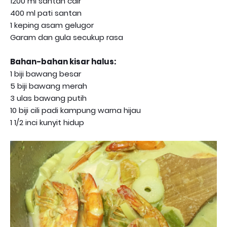
1200 ml santan cair
400 ml pati santan
1 keping asam gelugor
Garam dan gula secukup rasa
Bahan-bahan kisar halus:
1 biji bawang besar
5 biji bawang merah
3 ulas bawang putih
10 biji cili padi kampung warna hijau
1 1/2 inci kunyit hidup