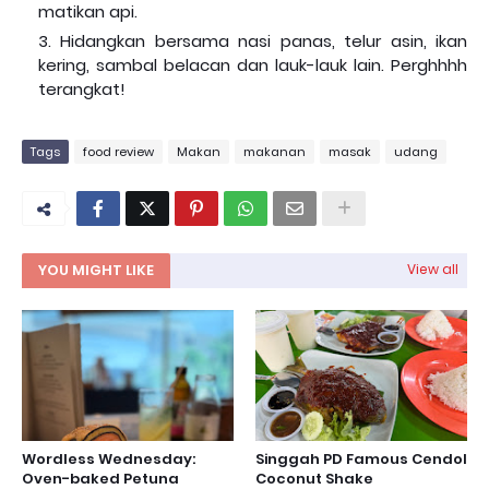
matikan api.
Hidangkan bersama nasi panas, telur asin, ikan
kering, sambal belacan dan lauk-lauk lain. Perghhhh
terangkat!
Tags
food review
Makan
makanan
masak
udang
YOU MIGHT LIKE
View all
Wordless Wednesday:
Singgah PD Famous Cendol
Oven-baked Petuna
Coconut Shake