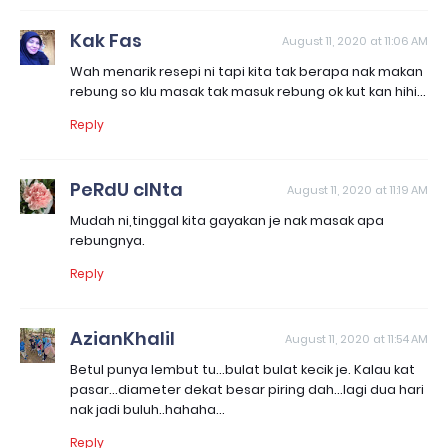
Kak Fas
August 11, 2020 at 11:06 AM
Wah menarik resepi ni tapi kita tak berapa nak makan
rebung so klu masak tak masuk rebung ok kut kan hihi...
Reply
PeRdU cINta
August 11, 2020 at 11:19 AM
Mudah ni,tinggal kita gayakan je nak masak apa
rebungnya.
Reply
AzianKhalil
August 11, 2020 at 11:54 AM
Betul punya lembut tu...bulat bulat kecik je. Kalau kat
pasar...diameter dekat besar piring dah...lagi dua hari
nak jadi buluh..hahaha...
Reply