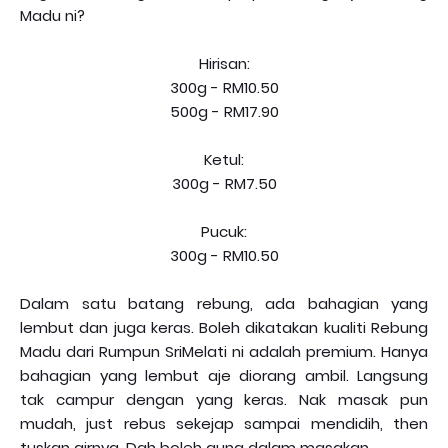
Madu ni?
Hirisan:
300g - RM10.50
500g - RM17.90
Ketul:
300g - RM7.50
Pucuk:
300g - RM10.50
Dalam satu batang rebung, ada bahagian yang
lembut dan juga keras. Boleh dikatakan kualiti Rebung
Madu dari Rumpun SriMelati ni adalah premium. Hanya
bahagian yang lembut aje diorang ambil. Langsung
tak campur dengan yang keras. Nak masak pun
mudah, just rebus sekejap sampai mendidih, then
tuskan airnya. Dah boleh guna dalam masakan.