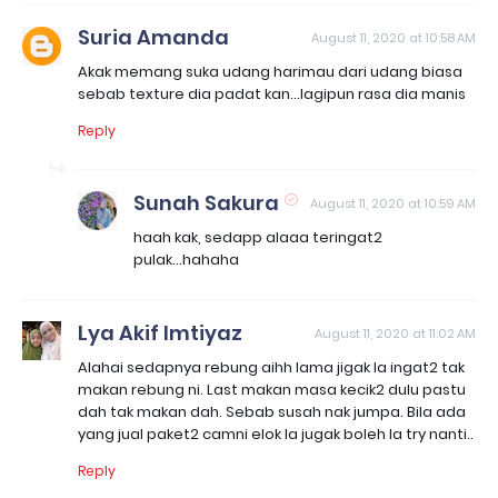
Suria Amanda
August 11, 2020 at 10:58 AM
Akak memang suka udang harimau dari udang biasa
sebab texture dia padat kan...lagipun rasa dia manis
Reply
Sunah Sakura
August 11, 2020 at 10:59 AM
haah kak, sedapp alaaa teringat2
pulak...hahaha
Lya Akif Imtiyaz
August 11, 2020 at 11:02 AM
Alahai sedapnya rebung aihh lama jigak la ingat2 tak
makan rebung ni. Last makan masa kecik2 dulu pastu
dah tak makan dah. Sebab susah nak jumpa. Bila ada
yang jual paket2 camni elok la jugak boleh la try nanti..
Reply