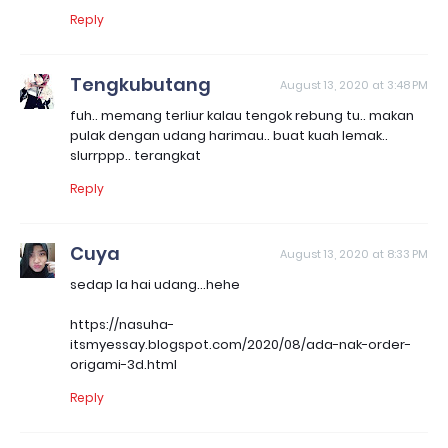
Reply
Tengkubutang
August 13, 2020 at 3:48 PM
fuh.. memang terliur kalau tengok rebung tu.. makan
pulak dengan udang harimau.. buat kuah lemak..
slurrppp.. terangkat
Reply
Cuya
August 13, 2020 at 8:33 PM
sedap la hai udang...hehe
https://nasuha-
itsmyessay.blogspot.com/2020/08/ada-nak-order-
origami-3d.html
Reply