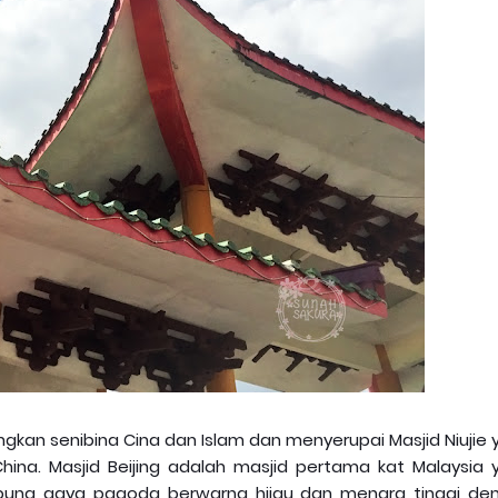
gkan senibina Cina dan Islam dan menyerupai Masjid Niujie 
 China. Masjid Beijing adalah masjid pertama kat Malaysia
bung gaya pagoda berwarna hijau dan menara tinggi de