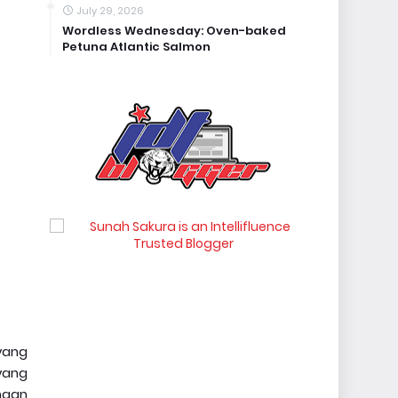
July 29, 2026
Wordless Wednesday: Oven-baked
Petuna Atlantic Salmon
yang
 yang
ngan