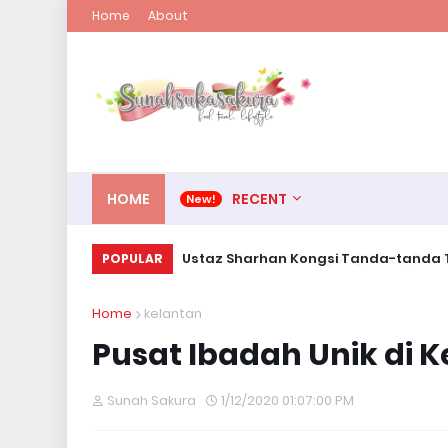
Home
About
HOME
RECENT
Ustaz Sharhan Kongsi Tanda-tanda T
POPULAR
Home
kelantan
Pusat Ibadah Unik di 
Sunah Sakura
1/12/2020 01:07:00 PM