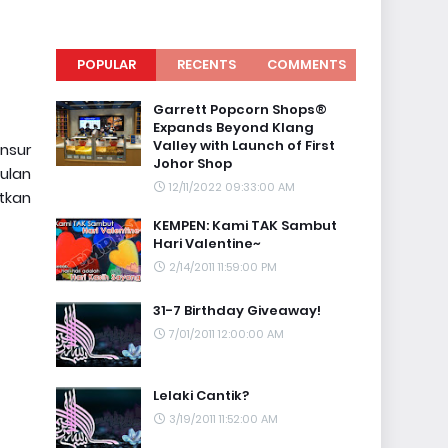
POPULAR
RECENTS
COMMENTS
Garrett Popcorn Shops®
Expands Beyond Klang
Valley with Launch of First
unsur
Johor Shop
ulan
12/11/2022 09:33:00 AM
tkan
KEMPEN: Kami TAK Sambut
Hari Valentine~
2/14/2011 11:59:00 PM
31-7 Birthday Giveaway!
7/01/2011 12:00:00 AM
Lelaki Cantik?
3/19/2011 11:52:00 AM