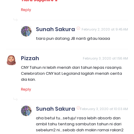
Reply
Sunah Sakura
February 2, 2020 at 9:45 AM
tiara pun datang JB nanti gitau laaaa
Pizzah
February 3, 2020 at 1:56 AM
CNY Tahun ni lebih meriah dari tahun lepas rasanya.
Celebration CNY kat Legoland lagilah meriah cerita
dia kan.
Reply
Sunah Sakura
February 3, 2020 at 10:03 AM
aha betul tu...setuju! rasa lebih absorb dan
ambil tahu tentang sambutan tahun ni dari
sebelum2 ni...sebab dah makin ramai rakan2