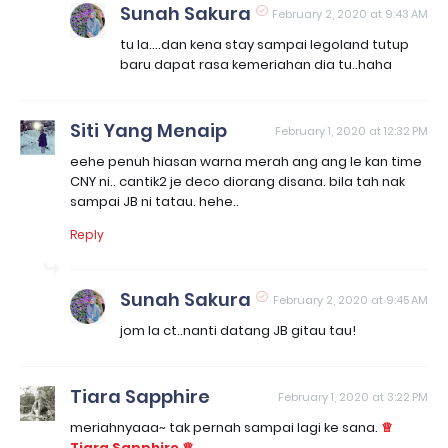
Sunah Sakura
February 2, 2020 at 9:43 AM
tu la....dan kena stay sampai legoland tutup
baru dapat rasa kemeriahan dia tu..haha
Siti Yang Menaip
February 1, 2020 at 12:32 PM
eehe penuh hiasan warna merah ang ang le kan time
CNY ni.. cantik2 je deco diorang disana. bila tah nak
sampai JB ni tatau. hehe..
Reply
Sunah Sakura
February 2, 2020 at 9:45 AM
jom la ct..nanti datang JB gitau tau!
Tiara Sapphire
February 1, 2020 at 3:22 PM
meriahnyaaa~ tak pernah sampai lagi ke sana.
♕
Tiara Sapphire ♕