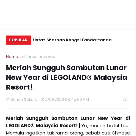
Daun Retreats,
Ustaz Sharhan Kongsi Tanda-tanda
Yu
POPULAR
Terkena Sihir, Saka dan Gangguan Jin
Fo
Home
chinese new year
Meriah Sungguh Sambutan Lunar
New Year di LEGOLAND® Malaysia
Resort!
Sunah Sakura
2/01/2020 08:45:00 AM
11
Meriah Sungguh Sambutan Lunar New Year di
LEGOLAND® Malaysia Resort! |
Ye, meriah betul tau!
Memula ingatkan tak ramai orang, sebab cuti Chinese