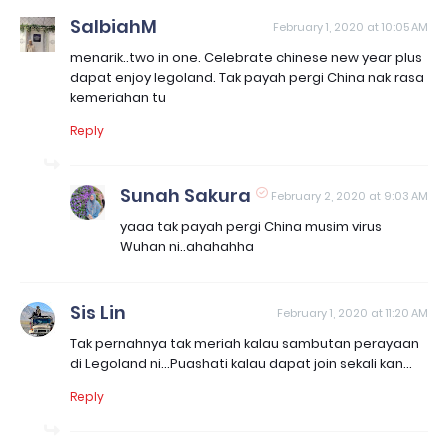
SalbiahM
February 1, 2020 at 10:05 AM
menarik..two in one. Celebrate chinese new year plus
dapat enjoy legoland. Tak payah pergi China nak rasa
kemeriahan tu
Reply
Sunah Sakura
February 2, 2020 at 9:03 AM
yaaa tak payah pergi China musim virus
Wuhan ni..ahahahha
Sis Lin
February 1, 2020 at 11:20 AM
Tak pernahnya tak meriah kalau sambutan perayaan
di Legoland ni...Puashati kalau dapat join sekali kan...
Reply