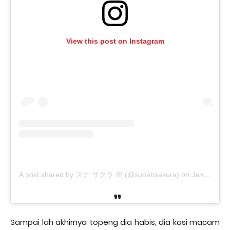
View this post on Instagram
A post shared by スナ サクラ 🌸 (@sunahsakura)
on
Jan 27, 2020 at 5:19pm PST
Sampai lah akhirnya topeng dia habis, dia kasi macam