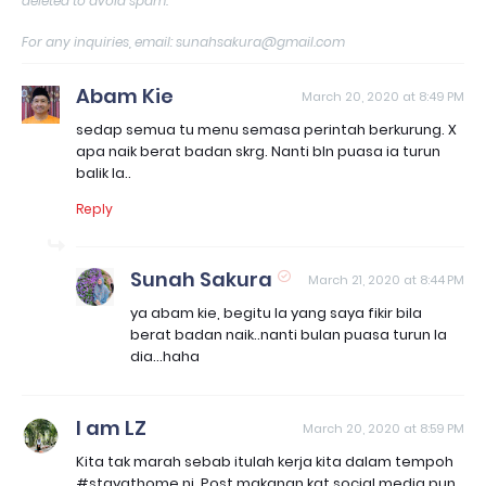
deleted to avoid spam.
For any inquiries, email: sunahsakura@gmail.com
Abam Kie
March 20, 2020 at 8:49 PM
sedap semua tu menu semasa perintah berkurung. X
apa naik berat badan skrg. Nanti bln puasa ia turun
balik la..
Reply
Sunah Sakura
March 21, 2020 at 8:44 PM
ya abam kie, begitu la yang saya fikir bila
berat badan naik..nanti bulan puasa turun la
dia...haha
I am LZ
March 20, 2020 at 8:59 PM
Kita tak marah sebab itulah kerja kita dalam tempoh
#stayathome ni. Post makanan kat social media pun