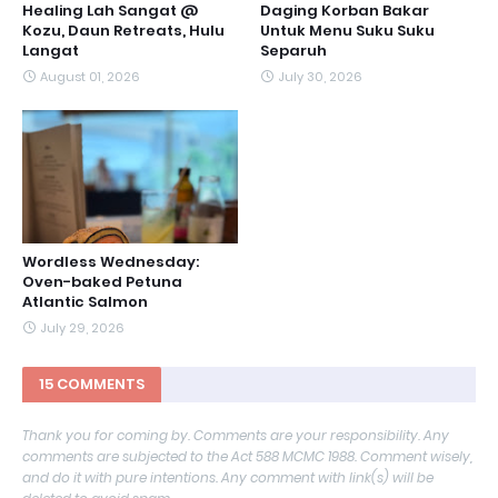
Healing Lah Sangat @
Daging Korban Bakar
Kozu, Daun Retreats, Hulu
Untuk Menu Suku Suku
Langat
Separuh
August 01, 2026
July 30, 2026
Wordless Wednesday:
Oven-baked Petuna
Atlantic Salmon
July 29, 2026
15 COMMENTS
Thank you for coming by. Comments are your responsibility. Any
comments are subjected to the Act 588 MCMC 1988. Comment wisely,
and do it with pure intentions. Any comment with link(s) will be