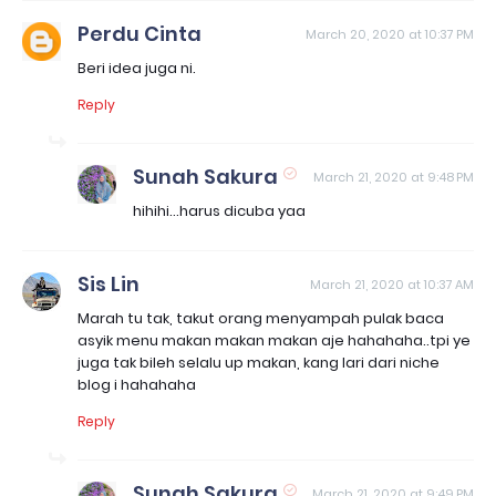
Perdu Cinta
March 20, 2020 at 10:37 PM
Beri idea juga ni.
Reply
Sunah Sakura
March 21, 2020 at 9:48 PM
hihihi...harus dicuba yaa
Sis Lin
March 21, 2020 at 10:37 AM
Marah tu tak, takut orang menyampah pulak baca
asyik menu makan makan makan aje hahahaha..tpi ye
juga tak bileh selalu up makan, kang lari dari niche
blog i hahahaha
Reply
Sunah Sakura
March 21, 2020 at 9:49 PM