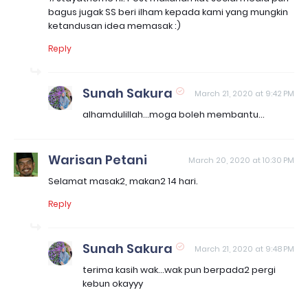
bagus jugak SS beri ilham kepada kami yang mungkin
ketandusan idea memasak :)
Reply
Sunah Sakura
March 21, 2020 at 9:42 PM
alhamdulillah...moga boleh membantu...
Warisan Petani
March 20, 2020 at 10:30 PM
Selamat masak2, makan2 14 hari.
Reply
Sunah Sakura
March 21, 2020 at 9:48 PM
terima kasih wak...wak pun berpada2 pergi
kebun okayyy