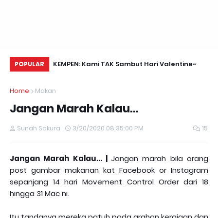
Daun Retreats,
KEMPEN: Kami TAK Sambut Hari Valentine~
Me
POPULAR
Home
Makan
Jangan Marah Kalau...
Sunah Sakura
3/20/2020 08:35:00 PM
15
Jangan Marah Kalau... |
Jangan marah bila orang
post gambar makanan kat Facebook or Instagram
sepanjang 14 hari Movement Control Order dari 18
hingga 31 Mac ni.
Itu tandanya mereka patuh pada arahan kerajaan dan