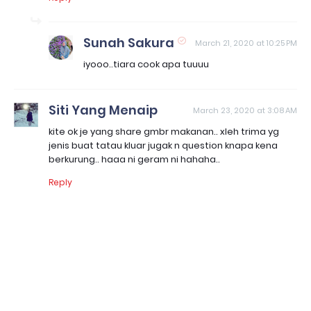
Sunah Sakura
March 21, 2020 at 10:25 PM
iyooo..tiara cook apa tuuuu
Siti Yang Menaip
March 23, 2020 at 3:08 AM
kite ok je yang share gmbr makanan.. xleh trima yg
jenis buat tatau kluar jugak n question knapa kena
berkurung.. haaa ni geram ni hahaha..
Reply