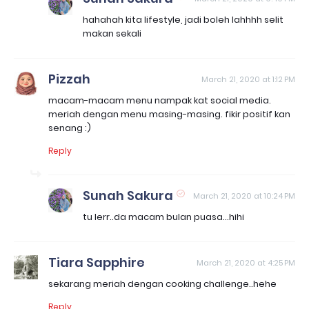
hahahah kita lifestyle, jadi boleh lahhhh selit
makan sekali
Pizzah
March 21, 2020 at 1:12 PM
macam-macam menu nampak kat social media.
meriah dengan menu masing-masing. fikir positif kan
senang :)
Reply
Sunah Sakura
March 21, 2020 at 10:24 PM
tu lerr..da macam bulan puasa...hihi
Tiara Sapphire
March 21, 2020 at 4:25 PM
sekarang meriah dengan cooking challenge..hehe
Reply