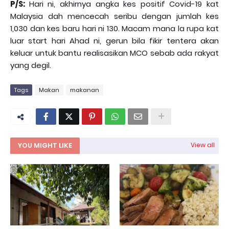
P/S:
Hari ni, akhirnya angka kes positif Covid-19 kat
Malaysia dah mencecah seribu dengan jumlah kes
1,030 dan kes baru hari ni 130. Macam mana la rupa kat
luar start hari Ahad ni, gerun bila fikir tentera akan
keluar untuk bantu realisasikan MCO sebab ada rakyat
yang degil.
Tags
Makan
makanan
YOU MIGHT LIKE
View all