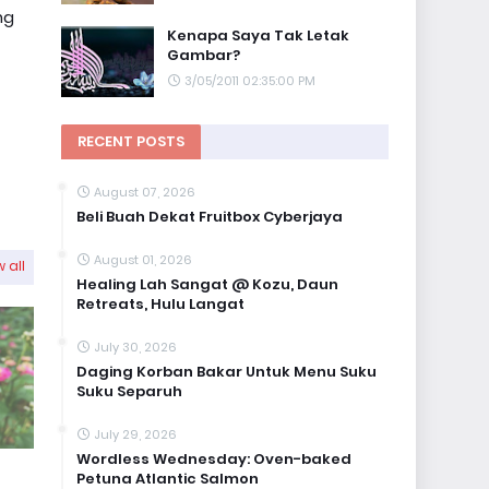
ng
Kenapa Saya Tak Letak
Gambar?
3/05/2011 02:35:00 PM
RECENT POSTS
August 07, 2026
Beli Buah Dekat Fruitbox Cyberjaya
August 01, 2026
 all
Healing Lah Sangat @ Kozu, Daun
Retreats, Hulu Langat
July 30, 2026
Daging Korban Bakar Untuk Menu Suku
Suku Separuh
July 29, 2026
Wordless Wednesday: Oven-baked
Petuna Atlantic Salmon