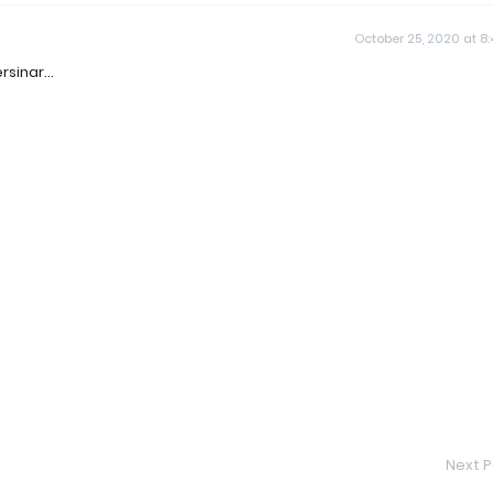
October 25, 2020 at 8
rsinar...
Next P