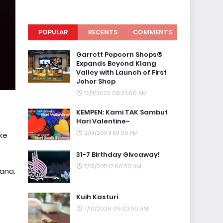
POPULAR
RECENTS
COMMENTS
Garrett Popcorn Shops®
Expands Beyond Klang
Valley with Launch of First
Johor Shop
12/11/2022 09:33:00 AM
KEMPEN: Kami TAK Sambut
Hari Valentine~
2/14/2011 11:59:00 PM
ke
31-7 Birthday Giveaway!
7/01/2011 12:00:00 AM
ana.
Kuih Kasturi
7/10/2026 09:30:00 AM