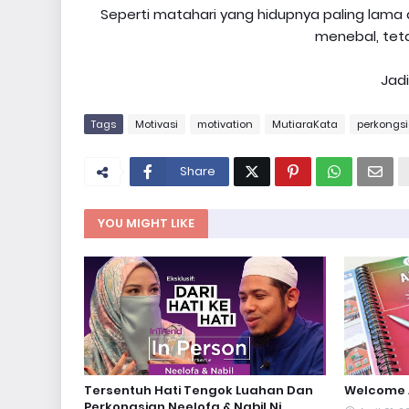
Seperti matahari yang hidupnya paling lam
menebal, teta
Jadi
Tags
Motivasi
motivation
MutiaraKata
perkongs
Share
YOU MIGHT LIKE
Tersentuh Hati Tengok Luahan Dan
Welcome A
Perkongsian Neelofa & Nabil Ni