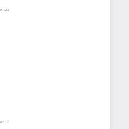
:49 AM
ost