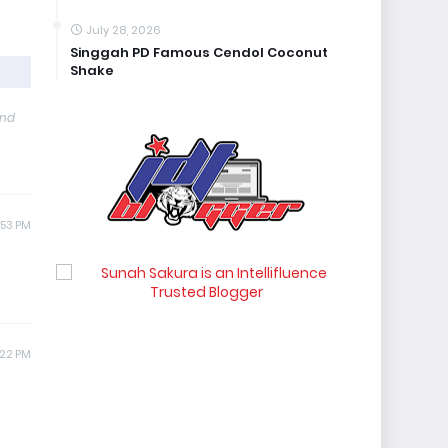
July 28, 2026
Singgah PD Famous Cendol Coconut
Shake
and
:53 PM
:22 PM