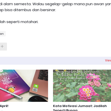
a di alam semesta. Walau segelap-gelap mana pun awan ya
p bisa ditembus dan bersinar.
lah seperti matahari.
ian
View
pril!
Kata Motivasi Jumaat: Jadilah
Seperti Bunga