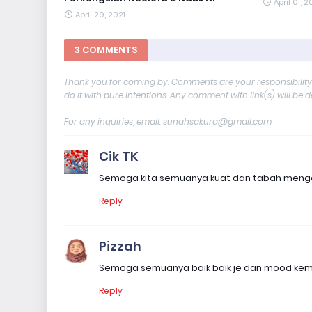
April 01, 2
April 29, 2021
3 COMMENTS
Thank you for coming by. Comments are your responsibilit
do it with pure intentions. Any comment with link(s) will be 
For any inquiries, email: sunahsakura@gmail.com
Cik TK
Semoga kita semuanya kuat dan tabah menga
Reply
Pizzah
Semoga semuanya baik baik je dan mood kemb
Reply