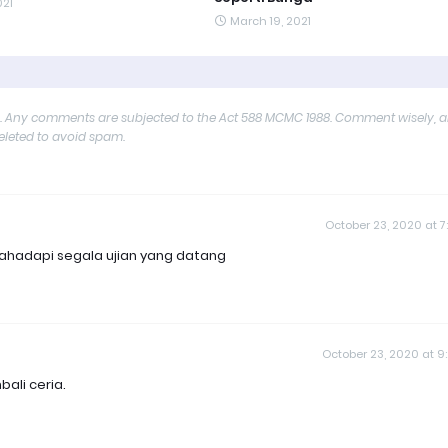
021
March 19, 2021
y. Any comments are subjected to the Act 588 MCMC 1988. Comment wisely, 
deleted to avoid spam.
October 23, 2020 at 7
hadapi segala ujian yang datang
October 23, 2020 at 9
ali ceria.