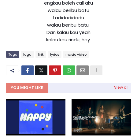
engkau boleh call aku
walau beribu batu
Ladidadidadu
walau beribu batu
Dan kalau kau yeah
kalau kau rindu, hey.
Tags
lagu
lirik
lyrics
music video
YOU MIGHT LIKE
View all