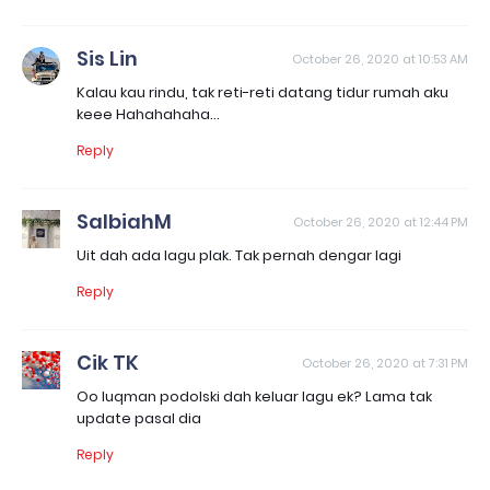
Sis Lin
October 26, 2020 at 10:53 AM
Kalau kau rindu, tak reti-reti datang tidur rumah aku
keee Hahahahaha...
Reply
SalbiahM
October 26, 2020 at 12:44 PM
Uit dah ada lagu plak. Tak pernah dengar lagi
Reply
Cik TK
October 26, 2020 at 7:31 PM
Oo luqman podolski dah keluar lagu ek? Lama tak
update pasal dia
Reply