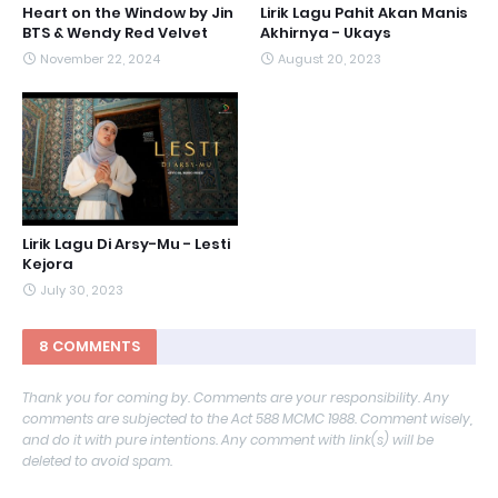
Heart on the Window by Jin
Lirik Lagu Pahit Akan Manis
BTS & Wendy Red Velvet
Akhirnya - Ukays
November 22, 2024
August 20, 2023
Lirik Lagu Di Arsy-Mu - Lesti
Kejora
July 30, 2023
8 COMMENTS
Thank you for coming by. Comments are your responsibility. Any
comments are subjected to the Act 588 MCMC 1988. Comment wisely,
and do it with pure intentions. Any comment with link(s) will be
deleted to avoid spam.