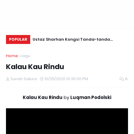
Daun Retreats,
Ustaz Sharhan Kongsi Tanda-tanda
Be
POPULAR
Terkena Sihir, Saka dan Gangguan Jin
Home
lagu
Kalau Kau Rindu
Sunah Sakura
10/25/2020 01:30:00 PM
8
Kalau Kau Rindu
by
Luqman Podolski