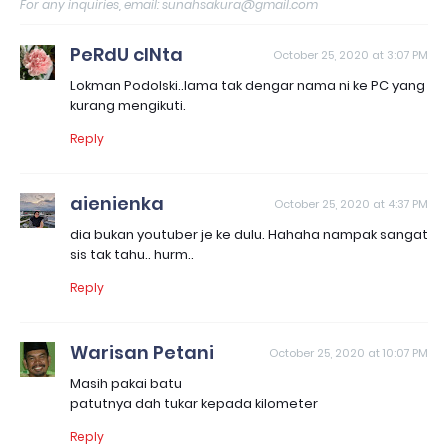
For any inquiries, email: sunahsakura@gmail.com
PeRdU cINta
October 25, 2020 at 3:07 PM
Lokman Podolski..lama tak dengar nama ni ke PC yang
kurang mengikuti.
Reply
aienienka
October 25, 2020 at 4:37 PM
dia bukan youtuber je ke dulu. Hahaha nampak sangat
sis tak tahu.. hurm..
Reply
Warisan Petani
October 25, 2020 at 10:07 PM
Masih pakai batu
patutnya dah tukar kepada kilometer
Reply