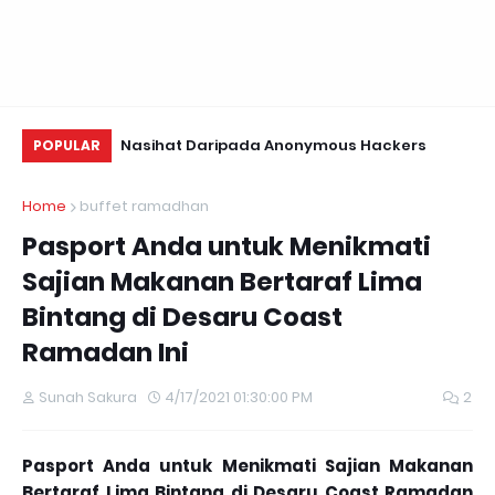
Menu Suku Suku
Nasihat Daripada Anonymous Hackers
Us
POPULAR
Te
Home
buffet ramadhan
Pasport Anda untuk Menikmati
Sajian Makanan Bertaraf Lima
Bintang di Desaru Coast
Ramadan Ini
Sunah Sakura
4/17/2021 01:30:00 PM
2
Pasport Anda untuk Menikmati Sajian Makanan
Bertaraf Lima Bintang di Desaru Coast Ramadan