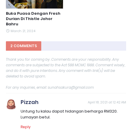
Buka Puasa Dengan Fresh
Durian Di Thistle Johor
Bahru
March 21, 2024
2 COMMENTS
Thank you for coming by. Comments are your responsibility. Any
comments are subjected to the Act 588 MCMC 1988. Comment wisely,
and do it with pure intentions. Any comment with link(s) will be
deleted to avoid spam.
For any inquiries, email: sunahsakura@gmail.com
Pizzah
April 18, 2021 at 12:42 AM
Untung tu kalau dapat hidangan berharga RM320.
Lumayan betul.
Reply