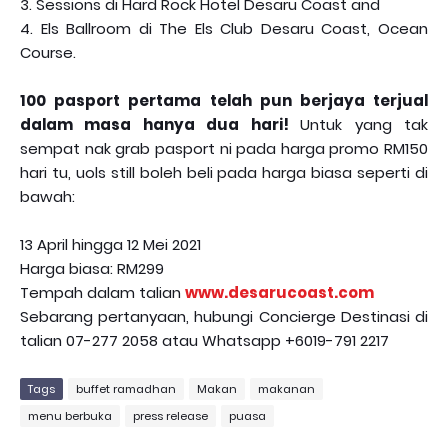
3. Sessions di Hard Rock Hotel Desaru Coast and
4. Els Ballroom di The Els Club Desaru Coast, Ocean
Course.
100 pasport pertama telah pun berjaya terjual
dalam masa hanya dua hari!
Untuk yang tak
sempat nak grab pasport ni pada harga promo RM150
hari tu, uols still boleh beli pada harga biasa seperti di
bawah:
13 April hingga 12 Mei 2021
Harga biasa: RM299
Tempah dalam talian
www.desarucoast.com
Sebarang pertanyaan, hubungi Concierge Destinasi di
talian 07-277 2058 atau Whatsapp +6019-791 2217
Tags
buffet ramadhan
Makan
makanan
menu berbuka
press release
puasa