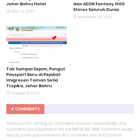
Johor Bahru Hotel
dan AEON Fantasy 1000
Stores Seluruh Dunia
May 23, 2023
November 29, 2022
Tak Sampai Sejam, Pungut
Passport Baru di Pejabat
Imigresen Taman Setia
Tropika, Johor Bahru
October 13, 2022
4 COMMENTS
Thank you for coming by. Comments are your responsibility. Any
comments are subjected to the Act 588 MCMC 1988. Comment wisely,
and do it with pure intentions. Any comment with link(s) will be