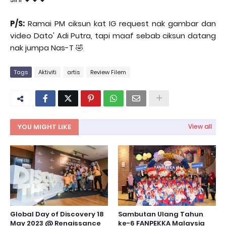
P/S:
Ramai PM ciksun kat IG request nak gambar dan
video Dato' Adi Putra, tapi maaf sebab ciksun datang
nak jumpa Nas-T 🤣
Tags
Aktiviti
artis
Review Filem
YOU MIGHT LIKE
View all
Global Day of Discovery 18
Sambutan Ulang Tahun
May 2023 @ Renaissance
ke-6 FANPEKKA Malaysia