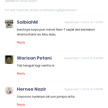
deleted to avoid spam.
For any inquiries, email: sunahsakura@gmail.com
SalbiahM
September 7, 2022 at 7:34 PM
bestnya.saya pun minat Nas-T sejak dia berlakon
drama Kami as Abu dulu.
Reply
Warisan Petani
September 7, 2022 at 9:54 PM
Tak tenguk lagi cerita ni
Reply
Hernee Nazir
September 7, 2022 at 9:55 PM
fuiyoooo syoknya cik sun jumpa artis.
Reply