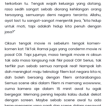
terkorban tu. Tengok wajah keluarga yang datang,
rasa sedih sangat sebab diorang kehilangan orang
tersayang, semuanya demi negara tercinta. Allahu,
ayat last tu sangat-sangat menjentik jiwa, "kita hidup
untuk mati, tapi adakah hidup kita penuh dengan
jasa?"
Ciksun tengok movie ni sebelum tengok komen-
komen kat TikTok. Ramai juga yang condemn movie ni
pasal CGI. Tapi jujurnya, masa tengok movie ni ciksun
tak ada masa langsung nak fikir pasal CGI! Serius, tak
terfikir pun sebab semua nampak real! Nampak lah
dah meningkat maju teknologi filem kat negara kita ni,
dah boleh bersaing dengan filem antarabangsa.
Semua scene aksi dalam filem ni memang wowwww,
cuma kamera aje dalam 15 minit awal tu agak
bergegar. Memang pening kepala kalau duduk dekat
dengan screen. Maybe sebab scene awal tu ada
kejar-mengejar yang panik dan scene dalam pesawat