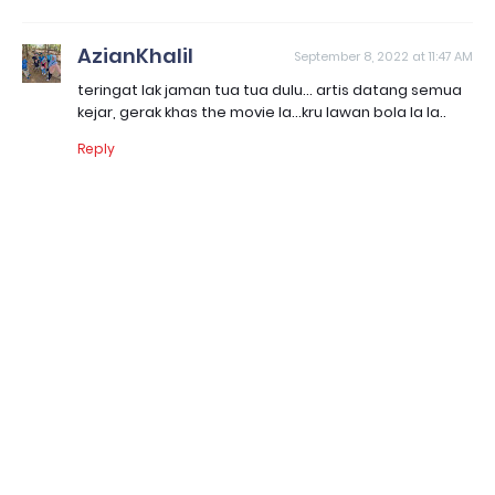
AzianKhalil
September 8, 2022 at 11:47 AM
teringat lak jaman tua tua dulu... artis datang semua
kejar, gerak khas the movie la...kru lawan bola la la..
Reply