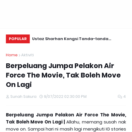
Daun Retreats,
Ustaz Sharhan Kongsi Tanda-tanda
Yu
POPULAR
Terkena Sihir, Saka dan Gangguan Jin
Fo
Home
Aktiviti
Berpeluang Jumpa Pelakon Air
Force The Movie, Tak Boleh Move
On Lagi
Sunah Sakura
9/07/2022 02:30:00 PM
4
Berpeluang Jumpa Pelakon Air Force The Movie,
Tak Boleh Move On Lagi |
Allahu, memang susah nak
move on. Sampai hari ni masih lagi mengikuti IG stories