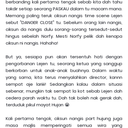
berbanding kali pertama tengok sebab kita dah tahu
takdir setiap seorang PASKAU dalam tu macam mana.
Memang paling teruk ciksun nangis time scene Lejen
sebut "DANGER CLOSE" tu. Sebelum orang lain nangis,
ciksun da nangis dulu sorang-sorang tersedut-sedut
hingus sebelah Norfy. Mesti Norfy pelik dah kenapa
ciksun ni nangis. Hahaha!
But ya, sesiapa pun akan tersentuh hati dengan
pengorbanan Lejen tu, seorang ketua yang sanggup
berkorban untuk anak-anak buahnya. Dalam waktu
yang sama, kita terus menyalahkan director, kannn
sempat aje lariiii! Sedangkan kalau dalam situasi
sebenar, mungkin tak sempat la kot sebab Lejen dah
cedera parah waktu tu. Dah tak boleh nak gerak dah,
terduduk pikul mayat Hujan 😭
Kali pertama tengok, ciksun nangis part hujung juga
masa majlis memperingati semua wira yang