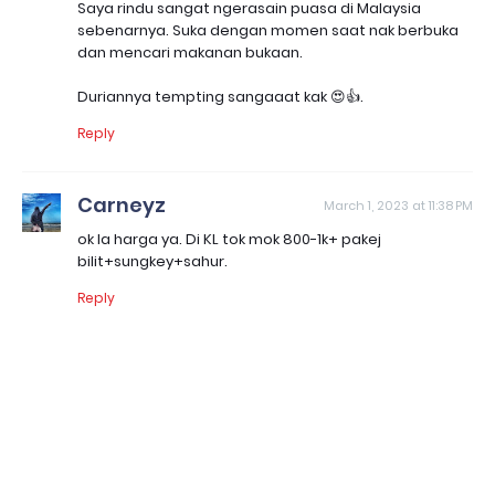
Saya rindu sangat ngerasain puasa di Malaysia
sebenarnya. Suka dengan momen saat nak berbuka
dan mencari makanan bukaan.
Duriannya tempting sangaaat kak 😍👍.
Reply
Carneyz
March 1, 2023 at 11:38 PM
ok la harga ya. Di KL tok mok 800-1k+ pakej
bilit+sungkey+sahur.
Reply