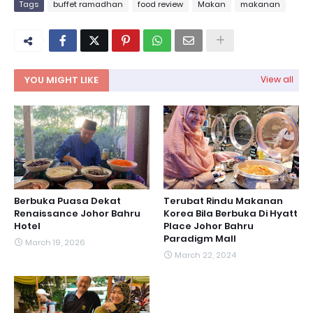
Tags
buffet ramadhan
food review
Makan
makanan
YOU MIGHT LIKE
View all
Berbuka Puasa Dekat
Terubat Rindu Makanan
Renaissance Johor Bahru
Korea Bila Berbuka Di Hyatt
Hotel
Place Johor Bahru
Paradigm Mall
March 19, 2026
March 22, 2024