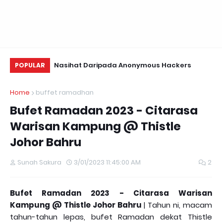
Ustaz Sharhan Kongsi Tanda-tanda
Nasihat Daripada Anonymous Hackers
Pe
POPULAR
Terkena Sihir, Saka dan Gangguan Jin
Ka
Home
buffet ramadhan
Bufet Ramadan 2023 - Citarasa
Warisan Kampung @ Thistle
Johor Bahru
Sunah Sakura
3/01/2023 11:45:00 AM
2
Bufet Ramadan 2023 - Citarasa Warisan
Kampung @ Thistle Johor Bahru
| Tahun ni, macam
tahun-tahun lepas, bufet Ramadan dekat Thistle