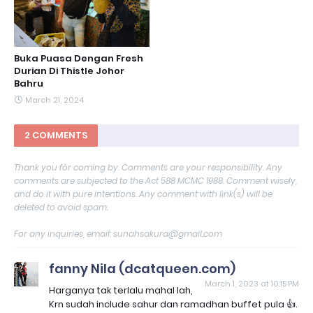
Buka Puasa Dengan Fresh
Durian Di Thistle Johor
Bahru
March 21, 2024
2 COMMENTS
Thank you for coming by. Comments are your responsibility. Any
comments are subjected to the Act 588 MCMC 1988. Comment wisely,
and do it with pure intentions. Any comment with link(s) will be
deleted to avoid spam.
For any inquiries, email: sunahsakura@gmail.com
fanny Nila (dcatqueen.com)
March 1, 2023 at 10:15 PM
Harganya tak terlalu mahal lah,
Krn sudah include sahur dan ramadhan buffet pula 👍.