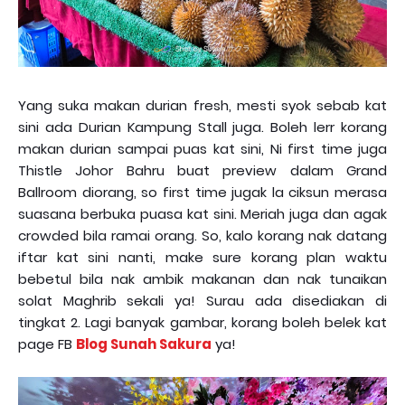
Yang suka makan durian fresh, mesti syok sebab kat
sini ada Durian Kampung Stall juga. Boleh lerr korang
makan durian sampai puas kat sini, Ni first time juga
Thistle Johor Bahru buat preview dalam Grand
Ballroom diorang, so first time jugak la ciksun merasa
suasana berbuka puasa kat sini. Meriah juga dan agak
crowded bila ramai orang. So, kalo korang nak datang
iftar kat sini nanti, make sure korang plan waktu
bebetul bila nak ambik makanan dan nak tunaikan
solat Maghrib sekali ya! Surau ada disediakan di
tingkat 2. Lagi banyak gambar, korang boleh belek kat
page FB
Blog Sunah Sakura
ya!