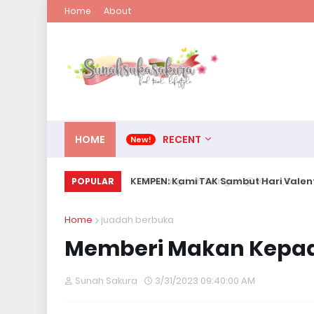
Home
About
HOME
RECENT
KEMPEN: Kami TAK Sambut Hari Valent
POPULAR
Home
juadah berbuka
Memberi Makan Kepad
Sunah Sakura
3/31/2023 09:40:00 AM