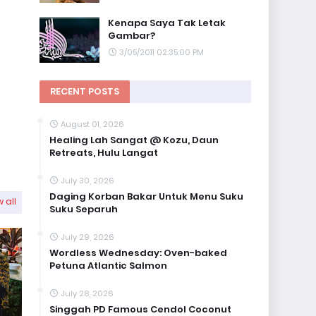
Kenapa Saya Tak Letak
Gambar?
3/05/2011 02:35:00 PM
RECENT POSTS
August 01, 2026
Healing Lah Sangat @ Kozu, Daun
Retreats, Hulu Langat
July 30, 2026
Daging Korban Bakar Untuk Menu Suku
 all
Suku Separuh
July 29, 2026
Wordless Wednesday: Oven-baked
Petuna Atlantic Salmon
July 28, 2026
Singgah PD Famous Cendol Coconut