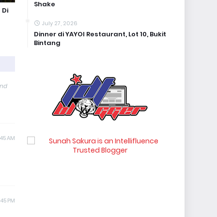
Shake
 Di
July 27, 2026
Dinner di YAYOI Restaurant, Lot 10, Bukit
Bintang
and
:45 AM
:45 PM