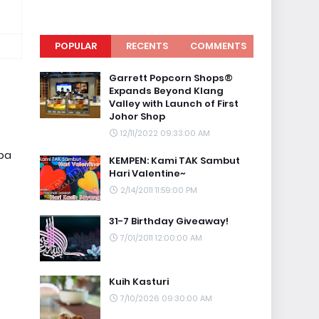
POPULAR
RECENTS
COMMENTS
Garrett Popcorn Shops®
Expands Beyond Klang
Valley with Launch of First
Johor Shop
12/11/2022 09:33:00 AM
pa
KEMPEN: Kami TAK Sambut
Hari Valentine~
2/14/2011 11:59:00 PM
31-7 Birthday Giveaway!
7/01/2011 12:00:00 AM
Kuih Kasturi
7/10/2026 09:30:00 AM