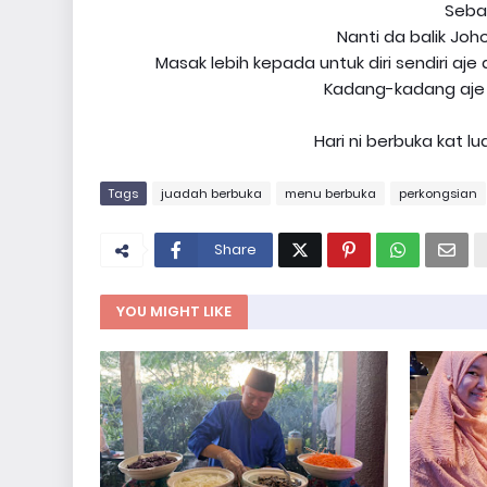
Seba
Nanti da balik Joh
Masak lebih kepada untuk diri sendiri aj
Kadang-kadang aje
Hari ni berbuka kat lua
Tags
juadah berbuka
menu berbuka
perkongsian
Share
YOU MIGHT LIKE