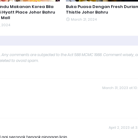
indu Makanan Korea Bila
Buka Puasa Dengan Fresh Durian
i Hyatt Place Johor Bahru
Thistle Johor Bahru
 Mall
March 21, 2024
, 2024
y. Any comments are subjected to the Act 588 MCMC 1988. Comment wisely, 
deleted to avoid spam.
March 31, 2023 at 10
April 2, 2023 at 3
agi seronok tengok pinggan licin.