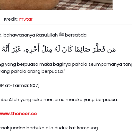
Kredit:
mStar
Daripada Zaid bin Khalid, bahawasanya Rasulullah ﷺ bersabda:
مَن فَطَّرَ صَائِمًا كَانَ لَهُ مِثلُ أَجْرِهِ، غَيْرَ أَنَّهُ
ang yang berpuasa maka baginya pahala seumpamanya tan
urang pahala orang berpuasa.”
HR at-Tarmizi: 807]
mba Allah yang suka menjamu mereka yang berpuasa.
www.thenoor.co
asak juadah berbuka bila duduk kat kampung.