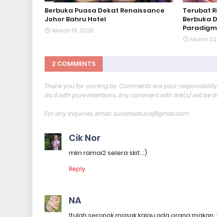
Berbuka Puasa Dekat Renaissance
Terubat R
Johor Bahru Hotel
Berbuka D
Paradigm
March 19, 2026
March 22
2 COMMENTS
Thank you for coming by. Comments are your responsibilit
do it with pure intentions. Any comment with link(s) will be 
For any inquiries, email: sunahsakura@gmail.com
Cik Nor
mkn ramai2 selera skit..:)
Reply
NA
Itulah seronok masak kalau ada orang makan. L