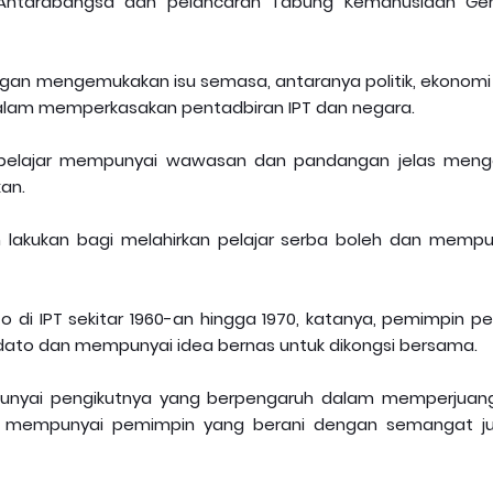
us Antarabangsa dan pelancaran Tabung Kemanusiaan G
engan mengemukakan isu semasa, antaranya politik, ekonomi
 dalam memperkasakan pentadbiran IPT dan negara.
kin pelajar mempunyai wawasan dan pandangan jelas meng
an.
n lakukan bagi melahirkan pelajar serba boleh dan mempu
di IPT sekitar 1960-an hingga 1970, katanya, pemimpin pel
idato dan mempunyai idea bernas untuk dikongsi bersama.
punyai pengikutnya yang berpengaruh dalam memperjuan
ara mempunyai pemimpin yang berani dengan semangat j