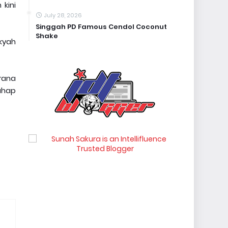
kini
July 28, 2026
Singgah PD Famous Cendol Coconut
Shake
kyah
rana
ahap