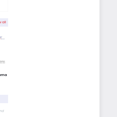
 all
cuma
and