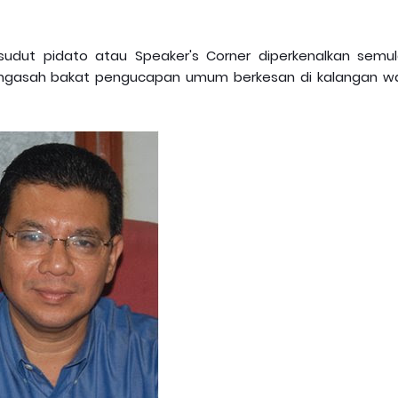
udut pidato atau Speaker's Corner diperkenalkan semul
 mengasah bakat pengucapan umum berkesan di kalangan w