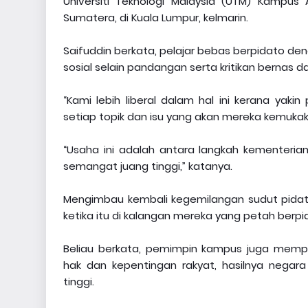
Universiti Teknologi Malaysia (UTM) Kamp
Sumatera, di Kuala Lumpur, kelmarin.
Saifuddin berkata, pelajar bebas berpidato d
sosial selain pandangan serta kritikan bernas
“Kami lebih liberal dalam hal ini kerana ya
setiap topik dan isu yang akan mereka kemukak
“Usaha ini adalah antara langkah kementeria
semangat juang tinggi,” katanya.
Mengimbau kembali kegemilangan sudut pidato 
ketika itu di kalangan mereka yang petah berp
Beliau berkata, pemimpin kampus juga mem
hak dan kepentingan rakyat, hasilnya neg
tinggi.