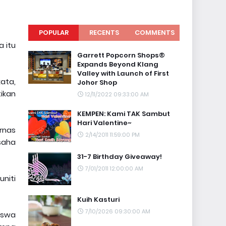
POPULAR
RECENTS
COMMENTS
a itu
Garrett Popcorn Shops®
Expands Beyond Klang
Valley with Launch of First
kata,
Johor Shop
ikan
12/11/2022 09:33:00 AM
KEMPEN: Kami TAK Sambut
Hari Valentine~
rnas
2/14/2011 11:59:00 PM
saha
31-7 Birthday Giveaway!
7/01/2011 12:00:00 AM
niti
Kuih Kasturi
7/10/2026 09:30:00 AM
siswa