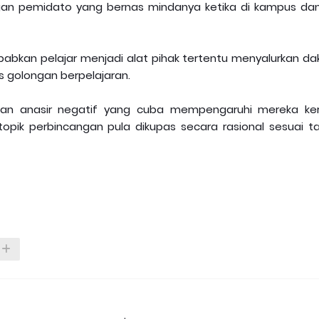
angan pemidato yang bernas mindanya ketika di kampus dan 
abkan pelajar menjadi alat pihak tertentu menyalurkan da
s golongan berpelajaran.
gan anasir negatif yang cuba mempengaruhi mereka ke
opik perbincangan pula dikupas secara rasional sesuai t