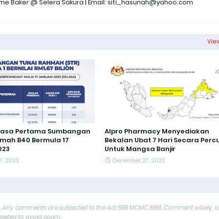
 Time Baker @ Selera Sakura | Email: siti_hasunah@yahoo.com
View
Fasa Pertama Sumbangan
Alpro Pharmacy Menyediakan
mah B40 Bermula 17
Bekalan Ubat 7 Hari Secara Per
023
Untuk Mangsa Banjir
7, 2023
December 27, 2022
y. Any comments are subjected to the Act 588 MCMC 1988. Comment wisely, 
deleted to avoid spam.