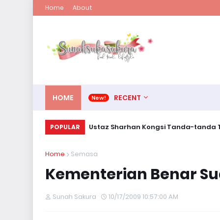
Home
About
HOME
RECENT
Ustaz Sharhan Kongsi Tanda-tanda T
POPULAR
Home
Semasa
Kementerian Benar Sud
Sunah Sakura
10/17/2009 10:57:00 AM