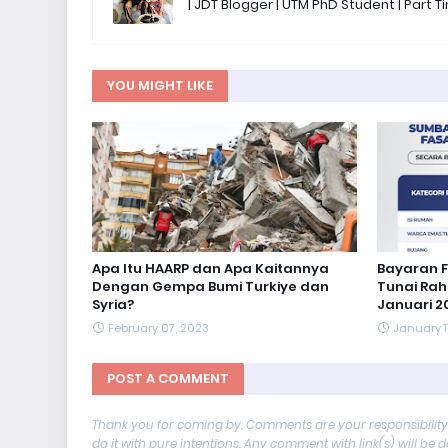
| JDT Blogger | UTM PhD Student | Part
YOU MIGHT LIKE
Apa Itu HAARP dan Apa Kaitannya
Bayaran 
Dengan Gempa Bumi Turkiye dan
Tunai Rah
Syria?
Januari 2
February 07, 2023
January 1
POST A COMMENT
Thank you for coming by. Comments are your responsibilit
do it with pure intentions. Any comment with link(s) will be 