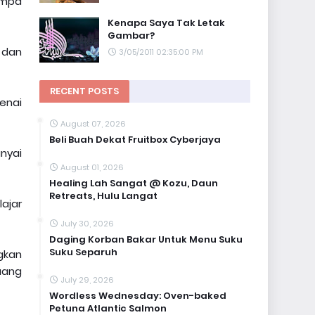
empa
Kenapa Saya Tak Letak
Gambar?
 dan
3/05/2011 02:35:00 PM
RECENT POSTS
enai
August 07, 2026
Beli Buah Dekat Fruitbox Cyberjaya
nyai
August 01, 2026
Healing Lah Sangat @ Kozu, Daun
Retreats, Hulu Langat
ajar
July 30, 2026
Daging Korban Bakar Untuk Menu Suku
Suku Separuh
gkan
uang
July 29, 2026
Wordless Wednesday: Oven-baked
Petuna Atlantic Salmon