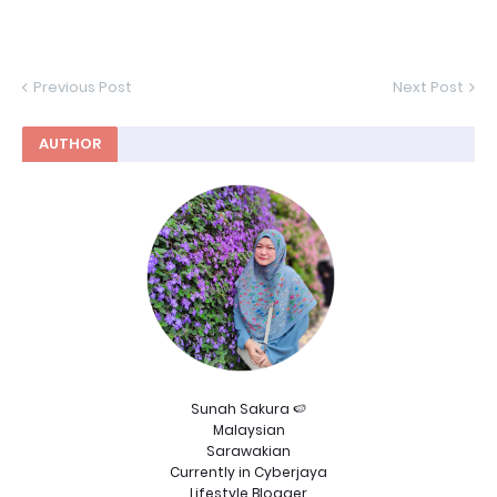
Previous Post
Next Post
AUTHOR
Sunah Sakura 🍉
Malaysian
Sarawakian
Currently in Cyberjaya
Lifestyle Blogger