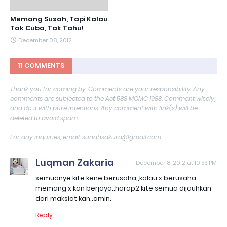
Memang Susah, Tapi Kalau
Tak Cuba, Tak Tahu!
December 08, 2012
11 COMMENTS
Thank you for coming by. Comments are your responsibility. Any
comments are subjected to the Act 588 MCMC 1988. Comment wisely,
and do it with pure intentions. Any comment with link(s) will be
deleted to avoid spam.
For any inquiries, email: sunahsakura@gmail.com
Luqman Zakaria
December 8, 2012 at 10:53 PM
semuanye kite kene berusaha,,kalau x berusaha
memang x kan berjaya..harap2 kite semua dijauhkan
dari maksiat kan..amin.
Reply