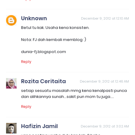
Unknown
December 9, 2012 at 12:10 AM
Betul tu kak. Usaha kena konsisten.
Nota: FJ dah kembali memblog :)
dunia-fj.blogspot.com
Reply
Rozita Ceritaita
December 9, 2012 at 12:46 AM
setiap sesuatu masalah mmg kena kenalpasti punca
dan alihkannya sunah...sakit pun mcm tu juga....
Reply
Hafizin Jamil
December 9, 2012 at 3:02 AM