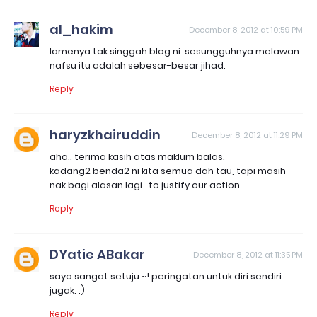
al_hakim
December 8, 2012 at 10:59 PM
lamenya tak singgah blog ni. sesungguhnya melawan
nafsu itu adalah sebesar-besar jihad.
Reply
haryzkhairuddin
December 8, 2012 at 11:29 PM
aha.. terima kasih atas maklum balas.
kadang2 benda2 ni kita semua dah tau, tapi masih
nak bagi alasan lagi.. to justify our action.
Reply
DYatie ABakar
December 8, 2012 at 11:35 PM
saya sangat setuju ~! peringatan untuk diri sendiri
jugak. :)
Reply