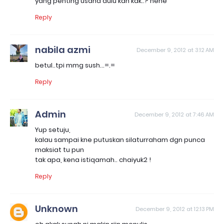
yang penting usaha dulu kan kak..? hehe
Reply
nabila azmi
December 9, 2012 at 3:12 AM
betul..tpi mmg sush...=.=
Reply
Admin
December 9, 2012 at 7:46 AM
Yup setuju,
kalau sampai kne putuskan silaturraham dgn punca
maksiat tu pun
tak apa, kena istiqamah.. chaiyuk2 !
Reply
Unknown
December 9, 2012 at 12:13 PM