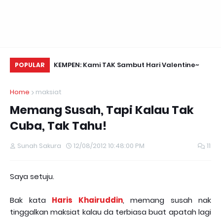
Daun Retreats,
KEMPEN: Kami TAK Sambut Hari Valentine~
Na
POPULAR
Home
maksiat
Memang Susah, Tapi Kalau Tak
Cuba, Tak Tahu!
Sunah Sakura
12/08/2012 10:48:00 PM
11
Saya setuju.
Bak kata
Haris Khairuddin
, memang susah nak
tinggalkan maksiat kalau da terbiasa buat apatah lagi