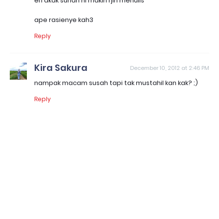
eh akak sunah ni makin rjin menulis
ape rasienye kah3
Reply
Kira Sakura
December 10, 2012 at 2:46 PM
nampak macam susah tapi tak mustahil kan kak? ;)
Reply