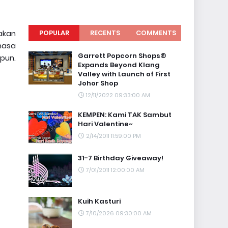
nakan
POPULAR
RECENTS
COMMENTS
masa
Garrett Popcorn Shops®
pun.
Expands Beyond Klang
Valley with Launch of First
Johor Shop
12/11/2022 09:33:00 AM
KEMPEN: Kami TAK Sambut
Hari Valentine~
2/14/2011 11:59:00 PM
31-7 Birthday Giveaway!
7/01/2011 12:00:00 AM
Kuih Kasturi
7/10/2026 09:30:00 AM