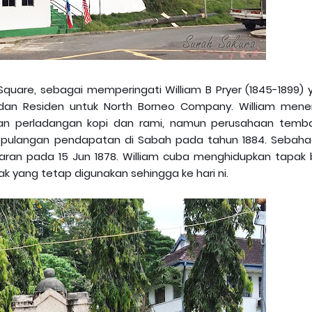
 Square, sebagai memperingati William B Pryer (1845-1899) 
dan Residen untuk North Borneo Company. William mene
n perladangan kopi dan rami, namun perusahaan temb
ulangan pendapatan di Sabah pada tahun 1884. Sebaha
ran pada 15 Jun 1878. William cuba menghidupkan tapak 
 yang tetap digunakan sehingga ke hari ni.