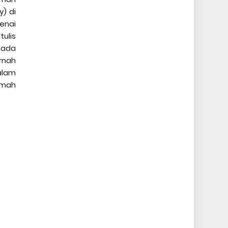
) di
enai
ulis
 pada
ernah
alam
umah