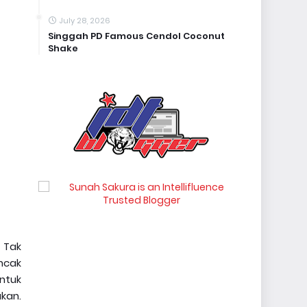
July 28, 2026
Singgah PD Famous Cendol Coconut
Shake
 Tak
ncak
ntuk
kan.