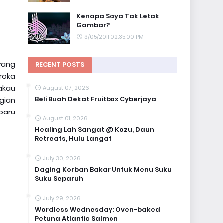
Kenapa Saya Tak Letak
Gambar?
3/05/2011 02:35:00 PM
yang
RECENT POSTS
roka
akau
August 07, 2026
Beli Buah Dekat Fruitbox Cyberjaya
gian
baru
August 01, 2026
Healing Lah Sangat @ Kozu, Daun
Retreats, Hulu Langat
July 30, 2026
Daging Korban Bakar Untuk Menu Suku
Suku Separuh
July 29, 2026
Wordless Wednesday: Oven-baked
Petuna Atlantic Salmon