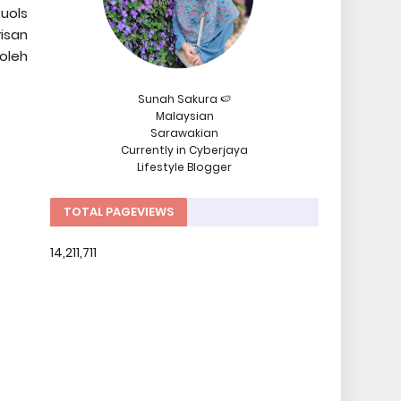
uols
isan
boleh
Sunah Sakura 🍉
Malaysian
Sarawakian
Currently in Cyberjaya
Lifestyle Blogger
TOTAL PAGEVIEWS
14,211,711