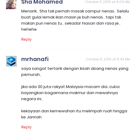
Sha Mohamed
October 11, 2019 at 6:06 AM
Menarik.. Sha tak pernah masak campur nenas.. Selalu
buat gulai lemak ikan masin je buh nenas.. tapi tak
makan pun nenas tu.. sekadar hiasan dan rasa je..
hehehe
Reply
mrhanafi
October 11, 2019 at 6:43 AM
saya sangat tertarik dengan kisah abang nenas yang
pemurah..
jika ada 30 juta rakyat Malaysia macam dia..cuba
bayangkan bagaimana makmur dan mewahnya
negara ini..
kekayaan dan kemewahan itu melimpah ruah hingga
ke Jannah
Reply