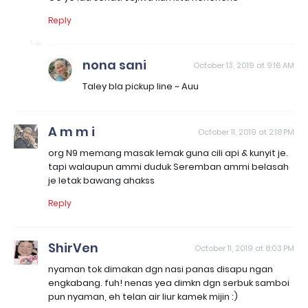
Reply
nona sani
October 13, 2019 at 9:16 AM
Taley bla pickup line ~ Auu
A m m i
October 11, 2019 at 2:18 PM
org N9 memang masak lemak guna cili api & kunyit je.
tapi walaupun ammi duduk Seremban ammi belasah
je letak bawang ahakss
Reply
ShirVen
October 11, 2019 at 8:03 PM
nyaman tok dimakan dgn nasi panas disapu ngan
engkabang. fuh! nenas yea dimkn dgn serbuk samboi
pun nyaman, eh telan air liur kamek mijin :)