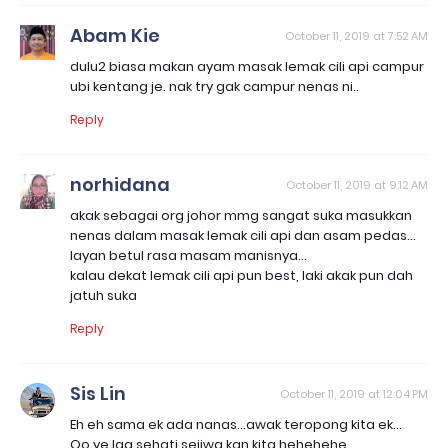
Abam Kie
October 11, 2019 at 7:52 AM
dulu2 biasa makan ayam masak lemak cili api campur
ubi kentang je. nak try gak campur nenas ni..
Reply
norhidana
October 11, 2019 at 9:12 AM
akak sebagai org johor mmg sangat suka masukkan
nenas dalam masak lemak cili api dan asam pedas...
layan betul rasa masam manisnya...
kalau dekat lemak cili api pun best, laki akak pun dah
jatuh suka
Reply
Sis Lin
October 11, 2019 at 12:04 PM
Eh eh sama ek ada nanas...awak teropong kita ek...
Oo ye laa sehati sejiwa kan kita hehehehe