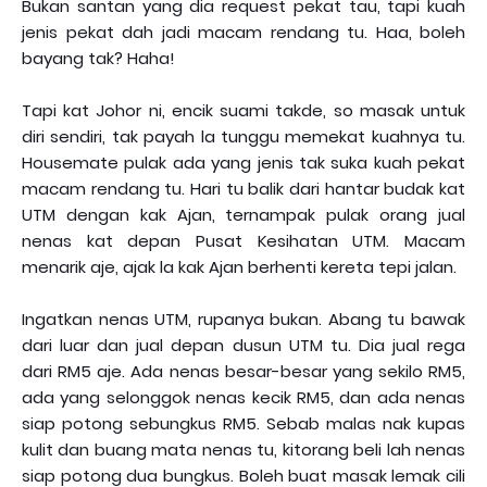
Bukan santan yang dia request pekat tau, tapi kuah
jenis pekat dah jadi macam rendang tu. Haa, boleh
bayang tak? Haha!
Tapi kat Johor ni, encik suami takde, so masak untuk
diri sendiri, tak payah la tunggu memekat kuahnya tu.
Housemate pulak ada yang jenis tak suka kuah pekat
macam rendang tu. Hari tu balik dari hantar budak kat
UTM dengan kak Ajan, ternampak pulak orang jual
nenas kat depan Pusat Kesihatan UTM. Macam
menarik aje, ajak la kak Ajan berhenti kereta tepi jalan.
Ingatkan nenas UTM, rupanya bukan. Abang tu bawak
dari luar dan jual depan dusun UTM tu. Dia jual rega
dari RM5 aje. Ada nenas besar-besar yang sekilo RM5,
ada yang selonggok nenas kecik RM5, dan ada nenas
siap potong sebungkus RM5. Sebab malas nak kupas
kulit dan buang mata nenas tu, kitorang beli lah nenas
siap potong dua bungkus. Boleh buat masak lemak cili