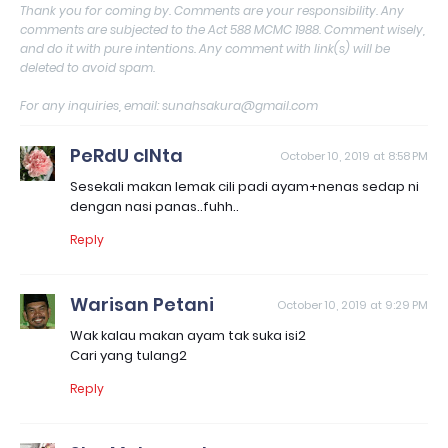
Thank you for coming by. Comments are your responsibility. Any
comments are subjected to the Act 588 MCMC 1988. Comment wisely,
and do it with pure intentions. Any comment with link(s) will be
deleted to avoid spam.
For any inquiries, email: sunahsakura@gmail.com
PeRdU cINta
October 10, 2019 at 8:58 PM
Sesekali makan lemak cili padi ayam+nenas sedap ni
dengan nasi panas..fuhh..
Reply
Warisan Petani
October 10, 2019 at 9:29 PM
Wak kalau makan ayam tak suka isi2
Cari yang tulang2
Reply