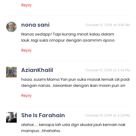
Reply
nona sani
October 13, 2019 at 9:16 AM
Nanas sedapp! Tapi kurang minat kalau dalam
lauk..lagi suka cmapur dengan asammm ajooo
Reply
AzianKhalil
October 13, 2019 at 2:43 PM
haaa..suami Mama Yan pun suka masak lemak cili padi
dengan nanas...lawankan dengan ikan masin pun on
Reply
She Is Farahain
October 14, 2019 at 2:28 PM
alahai..... kenapa lah uda dgn skudai jauh kemain nak
mampus...hhahaha..