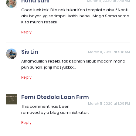
nona sani
March 11, 2020 at 7:49 AM
Good luck kak! Bila nak tukar Kan template akuu! Nanti
aku bayor..yg setimpal..kahh..hehe...Moga Sama sama
Kita murah rezekii
Reply
Sis Lin
March 11, 2020 at 9:18 AM
Alhamdulilah rezeki..tak kisahlah sibuk macam mana
pun Sunah, janji masyukkkk...
Reply
Femi Otedola Loan Firm
March 11, 2020 at 1:09 PM
This comment has been
removed by a blog administrator.
Reply