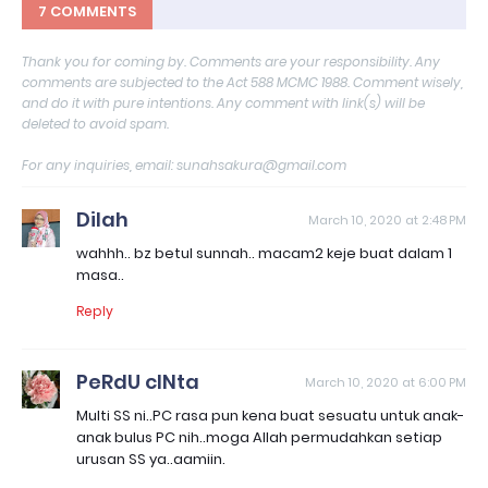
7 COMMENTS
Thank you for coming by. Comments are your responsibility. Any
comments are subjected to the Act 588 MCMC 1988. Comment wisely,
and do it with pure intentions. Any comment with link(s) will be
deleted to avoid spam.
For any inquiries, email: sunahsakura@gmail.com
Dilah
March 10, 2020 at 2:48 PM
wahhh.. bz betul sunnah.. macam2 keje buat dalam 1
masa..
Reply
PeRdU cINta
March 10, 2020 at 6:00 PM
Multi SS ni..PC rasa pun kena buat sesuatu untuk anak-
anak bulus PC nih..moga Allah permudahkan setiap
urusan SS ya..aamiin.