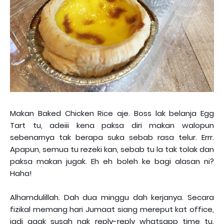
Makan Baked Chicken Rice aje. Boss lak belanja Egg
Tart tu, adeiii kena paksa diri makan walopun
sebenarnya tak berapa suka sebab rasa telur. Errr.
Apapun, semua tu rezeki kan, sebab tu la tak tolak dan
paksa makan jugak. Eh eh boleh ke bagi alasan ni?
Haha!
Alhamdulillah. Dah dua minggu dah kerjanya. Secara
fizikal memang hari Jumaat siang mereput kat office,
jadi agak susah nak reply-reply whatsapp time tu.