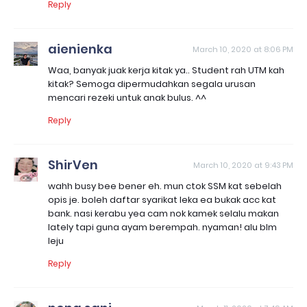
Reply
aienienka
March 10, 2020 at 8:06 PM
Waa, banyak juak kerja kitak ya.. Student rah UTM kah
kitak? Semoga dipermudahkan segala urusan
mencari rezeki untuk anak bulus. ^^
Reply
ShirVen
March 10, 2020 at 9:43 PM
wahh busy bee bener eh. mun ctok SSM kat sebelah
opis je. boleh daftar syarikat leka ea bukak acc kat
bank. nasi kerabu yea cam nok kamek selalu makan
lately tapi guna ayam berempah. nyaman! alu blm
leju
Reply