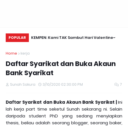
Daun Retreats,
KEMPEN: Kami TAK Sambut Hari Valentine~
Me
POPULAR
Home
kerja
Daftar Syarikat dan Buka Akaun
Bank Syarikat
Sunah Sakura
3/10/2020 02:30:00 PM
7
Daftar Syarikat dan Buka Akaun Bank Syarikat |
Ini
lah kerja part time seketul Sunah sekarang ni. Selain
daripada student PhD yang sedang menyiapkan
thesis, beliau adalah seorang blogger, seorang baker,