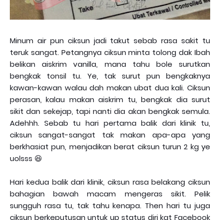
Minum air pun ciksun jadi takut sebab rasa sakit tu
teruk sangat. Petangnya ciksun minta tolong dak Ibah
belikan aiskrim vanilla, mana tahu bole surutkan
bengkak tonsil tu. Ye, tak surut pun bengkaknya
kawan-kawan walau dah makan ubat dua kali. Ciksun
perasan, kalau makan aiskrim tu, bengkak dia surut
sikit dan sekejap, tapi nanti dia akan bengkak semula.
Adehhh. Sebab tu hari pertama balik dari klinik tu,
ciksun sangat-sangat tak makan apa-apa yang
berkhasiat pun, menjadikan berat ciksun turun 2 kg ye
uolsss 😆
Hari kedua balik dari klinik, ciksun rasa belakang ciksun
bahagian bawah macam mengeras sikit. Pelik
sungguh rasa tu, tak tahu kenapa. Then hari tu juga
ciksun berkeputusan untuk up status diri kat Facebook