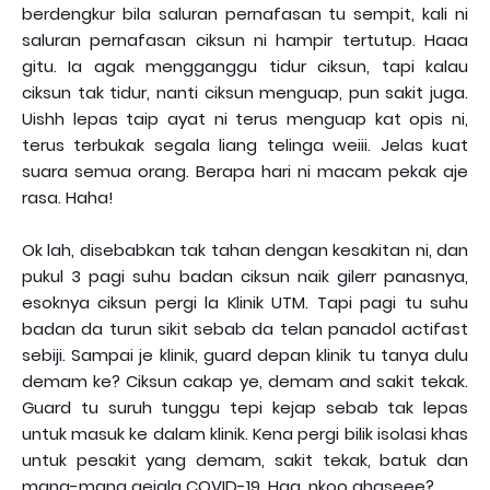
berdengkur bila saluran pernafasan tu sempit, kali ni
saluran pernafasan ciksun ni hampir tertutup. Haaa
gitu. Ia agak mengganggu tidur ciksun, tapi kalau
ciksun tak tidur, nanti ciksun menguap, pun sakit juga.
Uishh lepas taip ayat ni terus menguap kat opis ni,
terus terbukak segala liang telinga weiii. Jelas kuat
suara semua orang. Berapa hari ni macam pekak aje
rasa. Haha!
Ok lah, disebabkan tak tahan dengan kesakitan ni, dan
pukul 3 pagi suhu badan ciksun naik gilerr panasnya,
esoknya ciksun pergi la Klinik UTM. Tapi pagi tu suhu
badan da turun sikit sebab da telan panadol actifast
sebiji. Sampai je klinik, guard depan klinik tu tanya dulu
demam ke? Ciksun cakap ye, demam and sakit tekak.
Guard tu suruh tunggu tepi kejap sebab tak lepas
untuk masuk ke dalam klinik. Kena pergi bilik isolasi khas
untuk pesakit yang demam, sakit tekak, batuk dan
mana-mana gejala COVID-19. Haa, nkoo ghaseee?