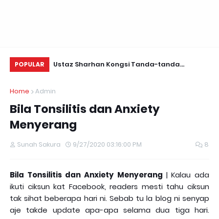
Daun Retreats,
Ustaz Sharhan Kongsi Tanda-tanda
KE
POPULAR
Terkena Sihir, Saka dan Gangguan Jin
Home
Admin
Bila Tonsilitis dan Anxiety
Menyerang
Sunah Sakura
9/27/2020 03:16:00 PM
8
Bila Tonsilitis dan Anxiety Menyerang
| Kalau ada
ikuti ciksun kat Facebook, readers mesti tahu ciksun
tak sihat beberapa hari ni. Sebab tu la blog ni senyap
aje takde update apa-apa selama dua tiga hari.