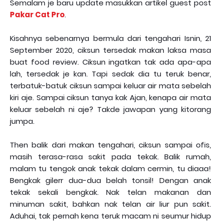
Semalam je baru update masukkan artikel guest post
Pakar Cat Pro
.
Kisahnya sebenarnya bermula dari tengahari Isnin, 21
September 2020, ciksun tersedak makan laksa masa
buat food review. Ciksun ingatkan tak ada apa-apa
lah, tersedak je kan. Tapi sedak dia tu teruk benar,
terbatuk-batuk ciksun sampai keluar air mata sebelah
kiri aje. Sampai ciksun tanya kak Ajan, kenapa air mata
keluar sebelah ni aje? Takde jawapan yang kitorang
jumpa.
Then balik dari makan tengahari, ciksun sampai ofis,
masih terasa-rasa sakit pada tekak. Balik rumah,
malam tu tengok anak tekak dalam cermin, tu diaaa!
Bengkak gilerr dua-dua belah tonsil! Dengan anak
tekak sekali bengkak. Nak telan makanan dan
minuman sakit, bahkan nak telan air liur pun sakit.
Aduhai, tak pernah kena teruk macam ni seumur hidup