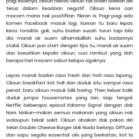
pagi esoknya, ciksun nekad ciksun tak boleh biarkan diri
terus dalam keadaan negatif. Ciksun kena cari
macam mana nak positifkan fikiran ni. Pagi-pagi ada
komen Facebook masuk lagi, kawan tu baru lepas
kena tonsilitis gak, suhu badan susah turun tapi bila
dia mandi air suam alhamdulillah suhu badannya
stabil. Ciksun pun start dengan tips tu, mandi air suam
dan basahkan kepala ciksun, cuci rambut yang dah
berapa hari macam sabut kelapa agaknya.
Lepas mandi badan rasa fresh dan hati rasa lapang.
Ciksun breakfast kat hall dan duduk situ sampai rasa
penat, baru ciksun masuk bilik baring. Then keluar balik
duduk jumpa housemates yang lain, siap tengok
Netflix beberapa episod Kdrama Signal dengan dak
Nani. Makan-makan semua makanan yang ciksun nak
walaupun tekak sakit. Ciksun abaikan dak paksa diri
telan Double Cheese Burger dak Nada belanja. Diffuse
dan sapu segala essential oils yang berkaitan, kot la