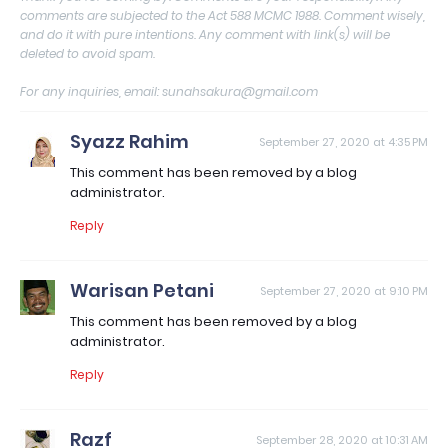
comments are subjected to the Act 588 MCMC 1988. Comment wisely,
and do it with pure intentions. Any comment with link(s) will be
deleted to avoid spam.
For any inquiries, email: sunahsakura@gmail.com
Syazz Rahim
September 27, 2020 at 4:35 PM
This comment has been removed by a blog
administrator.
Reply
Warisan Petani
September 27, 2020 at 9:10 PM
This comment has been removed by a blog
administrator.
Reply
Razf
September 28, 2020 at 10:31 AM