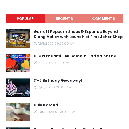
POPULAR
RECENTS
COMMENTS
Garrett Popcorn Shops® Expands Beyond
Klang Valley with Launch of First Johor Shop
12/11/2022 09:33:00 AM
KEMPEN: Kami TAK Sambut Hari Valentine~
2/14/2011 11:59:00 PM
31-7 Birthday Giveaway!
7/01/2011 12:00:00 AM
Kuih Kasturi
7/10/2026 09:30:00 AM