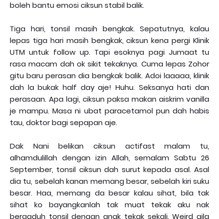
boleh bantu emosi ciksun stabil balik.
Tiga hari, tonsil masih bengkak. Sepatutnya, kalau
lepas tiga hari masih bengkak, ciksun kena pergi Klinik
UTM untuk follow up. Tapi esoknya pagi Jumaat tu
rasa macam dah ok sikit tekaknya. Cuma lepas Zohor
gitu baru perasan dia bengkak balik. Adoi laaaaa, klinik
dah la bukak half day aje! Huhu. Seksanya hati dan
perasaan. Apa lagi, ciksun paksa makan aiskrim vanilla
je mampu. Masa ni ubat paracetamol pun dah habis
tau, doktor bagi sepapan aje.
Dak Nani belikan ciksun actifast malam tu,
alhamdulillah dengan izin Allah, semalam Sabtu 26
September, tonsil ciksun dah surut kepada asal. Asal
dia tu, sebelah kanan memang besar, sebelah kiri suku
besar. Haa, memang da besar kalau sihat, bila tak
sihat ko bayangkanlah tak muat tekak aku nak
bergaduh tonsil dengan anak tekak sekali. Weird gila