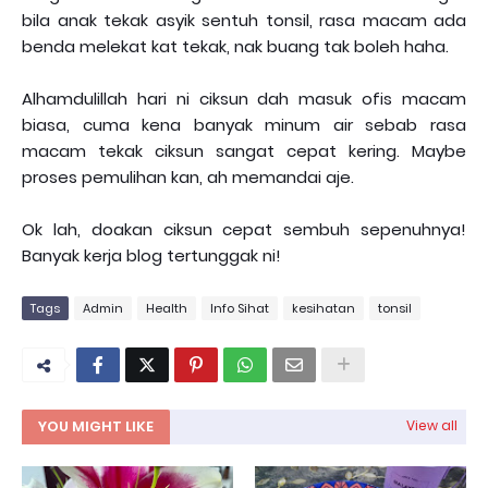
bila anak tekak asyik sentuh tonsil, rasa macam ada
benda melekat kat tekak, nak buang tak boleh haha.
Alhamdulillah hari ni ciksun dah masuk ofis macam
biasa, cuma kena banyak minum air sebab rasa
macam tekak ciksun sangat cepat kering. Maybe
proses pemulihan kan, ah memandai aje.
Ok lah, doakan ciksun cepat sembuh sepenuhnya!
Banyak kerja blog tertunggak ni!
Tags
Admin
Health
Info Sihat
kesihatan
tonsil
YOU MIGHT LIKE
View all