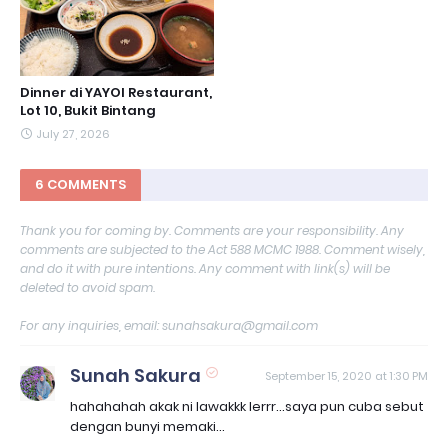
Dinner di YAYOI Restaurant,
Lot 10, Bukit Bintang
July 27, 2026
6 COMMENTS
Thank you for coming by. Comments are your responsibility. Any
comments are subjected to the Act 588 MCMC 1988. Comment wisely,
and do it with pure intentions. Any comment with link(s) will be
deleted to avoid spam.
For any inquiries, email: sunahsakura@gmail.com
Sunah Sakura
September 15, 2020 at 1:30 PM
hahahahah akak ni lawakkk lerrr...saya pun cuba sebut
dengan bunyi memaki...