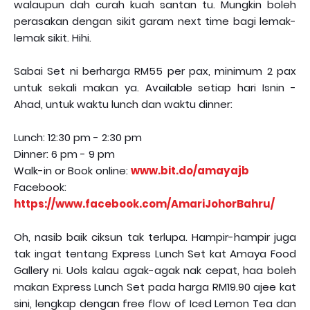
walaupun dah curah kuah santan tu. Mungkin boleh
perasakan dengan sikit garam next time bagi lemak-
lemak sikit. Hihi.
Sabai Set ni berharga RM55 per pax, minimum 2 pax
untuk sekali makan ya. Available setiap hari Isnin -
Ahad, untuk waktu lunch dan waktu dinner:
Lunch: 12:30 pm - 2:30 pm
Dinner: 6 pm - 9 pm
Walk-in or Book online:
www.bit.do/amayajb
Facebook:
https://www.facebook.com/AmariJohorBahru/
Oh, nasib baik ciksun tak terlupa. Hampir-hampir juga
tak ingat tentang Express Lunch Set kat Amaya Food
Gallery ni. Uols kalau agak-agak nak cepat, haa boleh
makan Express Lunch Set pada harga RM19.90 ajee kat
sini, lengkap dengan free flow of Iced Lemon Tea dan