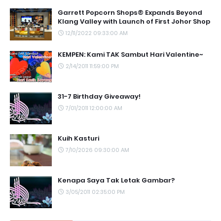
Garrett Popcorn Shops® Expands Beyond
Klang Valley with Launch of First Johor Shop
12/11/2022 09:33:00 AM
KEMPEN: Kami TAK Sambut Hari Valentine~
2/14/2011 11:59:00 PM
31-7 Birthday Giveaway!
7/01/2011 12:00:00 AM
Kuih Kasturi
7/10/2026 09:30:00 AM
Kenapa Saya Tak Letak Gambar?
3/05/2011 02:35:00 PM