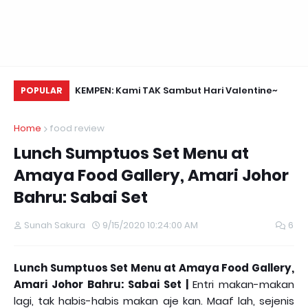
Daun Retreats,
KEMPEN: Kami TAK Sambut Hari Valentine~
Me
POPULAR
Home
food review
Lunch Sumptuos Set Menu at
Amaya Food Gallery, Amari Johor
Bahru: Sabai Set
Sunah Sakura
9/15/2020 10:24:00 AM
6
Lunch Sumptuos Set Menu at Amaya Food Gallery,
Amari Johor Bahru: Sabai Set |
Entri makan-makan
lagi, tak habis-habis makan aje kan. Maaf lah, sejenis