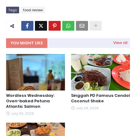
Tags
food review
YOU MIGHT LIKE
View all
Wordless Wednesday:
Singgah PD Famous Cendol
Oven-baked Petuna
Coconut Shake
Atlantic Salmon
July 28, 2026
July 29, 2026