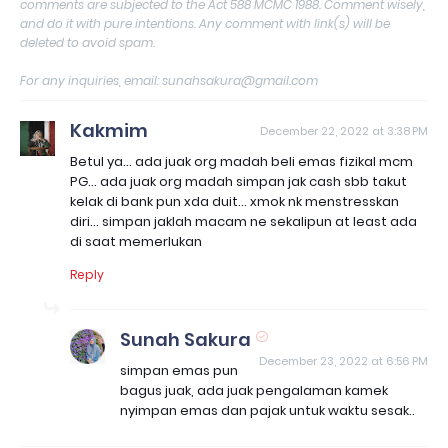
comments are subjected to the Act 588 MCMC 1988. Comment wisely,
and do it with pure intentions. Any comment with link(s) will be
deleted to avoid spam.
For any inquiries, email: sunahsakura@gmail.com
Kakmim
December 22, 2022 at 3:38 PM
Betul ya... ada juak org madah beli emas fizikal mcm
PG... ada juak org madah simpan jak cash sbb takut
kelak di bank pun xda duit... xmok nk menstresskan
diri... simpan jaklah macam ne sekalipun at least ada
di saat memerlukan
Reply
Sunah Sakura
December 23, 2022 at 6:56 PM
simpan emas pun
bagus juak, ada juak pengalaman kamek
nyimpan emas dan pajak untuk waktu sesak..