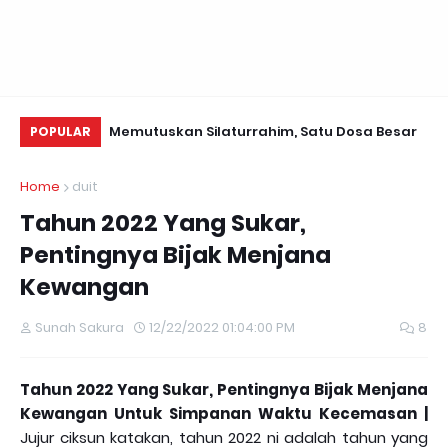
i Valentine~
Memutuskan Silaturrahim, Satu Dosa Besar
Da
POPULAR
Se
Home
duit
Tahun 2022 Yang Sukar,
Pentingnya Bijak Menjana
Kewangan
Sunah Sakura
12/22/2022 01:04:00 PM
8
Tahun 2022 Yang Sukar, Pentingnya Bijak Menjana
Kewangan Untuk Simpanan Waktu Kecemasan |
Jujur ciksun katakan, tahun 2022 ni adalah tahun yang