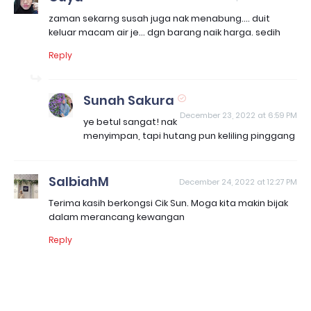
zaman sekarng susah juga nak menabung.... duit
keluar macam air je... dgn barang naik harga. sedih
Reply
Sunah Sakura
December 23, 2022 at 6:59 PM
ye betul sangat! nak
menyimpan, tapi hutang pun keliling pinggang
SalbiahM
December 24, 2022 at 12:27 PM
Terima kasih berkongsi Cik Sun. Moga kita makin bijak
dalam merancang kewangan
Reply