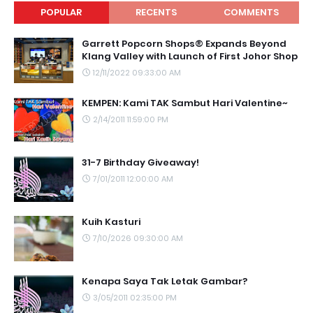
POPULAR
RECENTS
COMMENTS
Garrett Popcorn Shops® Expands Beyond
Klang Valley with Launch of First Johor Shop
12/11/2022 09:33:00 AM
KEMPEN: Kami TAK Sambut Hari Valentine~
2/14/2011 11:59:00 PM
31-7 Birthday Giveaway!
7/01/2011 12:00:00 AM
Kuih Kasturi
7/10/2026 09:30:00 AM
Kenapa Saya Tak Letak Gambar?
3/05/2011 02:35:00 PM