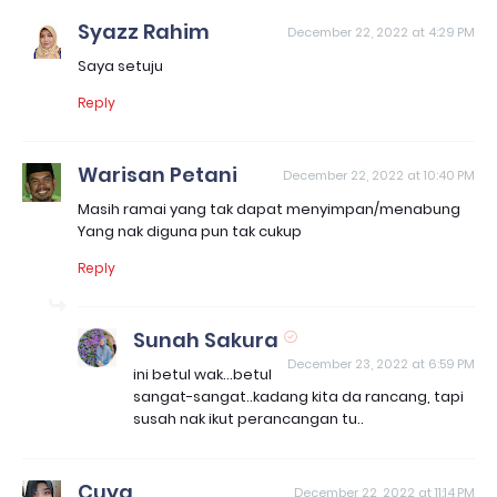
Syazz Rahim
December 22, 2022 at 4:29 PM
Saya setuju
Reply
Warisan Petani
December 22, 2022 at 10:40 PM
Masih ramai yang tak dapat menyimpan/menabung
Yang nak diguna pun tak cukup
Reply
Sunah Sakura
December 23, 2022 at 6:59 PM
ini betul wak...betul
sangat-sangat..kadang kita da rancang, tapi
susah nak ikut perancangan tu..
Cuya
December 22, 2022 at 11:14 PM