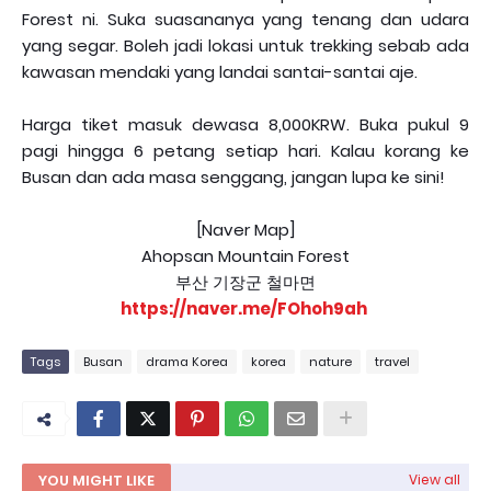
Forest ni. Suka suasananya yang tenang dan udara
yang segar. Boleh jadi lokasi untuk trekking sebab ada
kawasan mendaki yang landai santai-santai aje.
Harga tiket masuk dewasa 8,000KRW. Buka pukul 9
pagi hingga 6 petang setiap hari. Kalau korang ke
Busan dan ada masa senggang, jangan lupa ke sini!
[Naver Map]
Ahopsan Mountain Forest
부산 기장군 철마면
https://naver.me/FOhoh9ah
Tags
Busan
drama Korea
korea
nature
travel
YOU MIGHT LIKE
View all