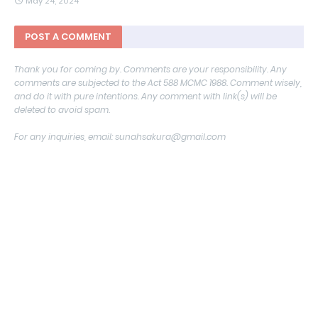
May 24, 2024
POST A COMMENT
Thank you for coming by. Comments are your responsibility. Any
comments are subjected to the Act 588 MCMC 1988. Comment wisely,
and do it with pure intentions. Any comment with link(s) will be
deleted to avoid spam.
For any inquiries, email: sunahsakura@gmail.com