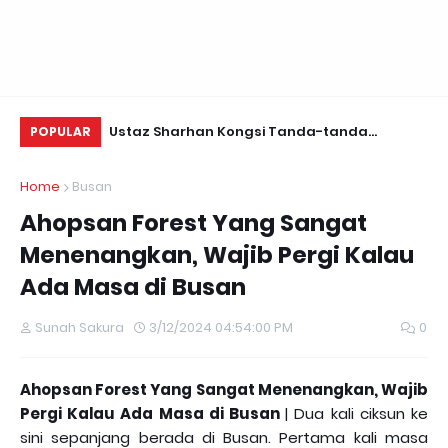
Daun Retreats,
Ustaz Sharhan Kongsi Tanda-tanda
Yu
POPULAR
Terkena Sihir, Saka dan Gangguan Jin
Fo
Home
Busan
Ahopsan Forest Yang Sangat
Menenangkan, Wajib Pergi Kalau
Ada Masa di Busan
Sunah Sakura
3/12/2024 04:54:00 PM
0
Ahopsan Forest Yang Sangat Menenangkan, Wajib
Pergi Kalau Ada Masa di Busan
| Dua kali ciksun ke
sini sepanjang berada di Busan. Pertama kali masa