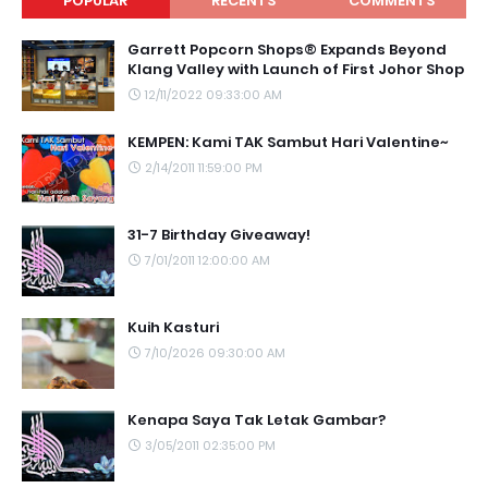
POPULAR
RECENTS
COMMENTS
Garrett Popcorn Shops® Expands Beyond
Klang Valley with Launch of First Johor Shop
12/11/2022 09:33:00 AM
KEMPEN: Kami TAK Sambut Hari Valentine~
2/14/2011 11:59:00 PM
31-7 Birthday Giveaway!
7/01/2011 12:00:00 AM
Kuih Kasturi
7/10/2026 09:30:00 AM
Kenapa Saya Tak Letak Gambar?
3/05/2011 02:35:00 PM