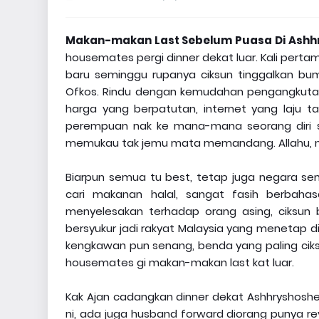
Makan-makan Last Sebelum Puasa Di Ashh
housemates pergi dinner dekat luar. Kali pertam
baru seminggu rupanya ciksun tinggalkan bum
Ofkos. Rindu dengan kemudahan pengangkutan 
harga yang berpatutan, internet yang laju 
perempuan nak ke mana-mana seorang diri 
memukau tak jemu mata memandang. Allahu, 
Biarpun semua tu best, tetap juga negara send
cari makanan halal, sangat fasih berbah
menyelesakan terhadap orang asing, ciksun bol
bersyukur jadi rakyat Malaysia yang menetap d
kengkawan pun senang, benda yang paling ciksu
housemates gi makan-makan last kat luar.
Kak Ajan cadangkan dinner dekat Ashhryshosheda
ni, ada juga husband forward diorang punya rev