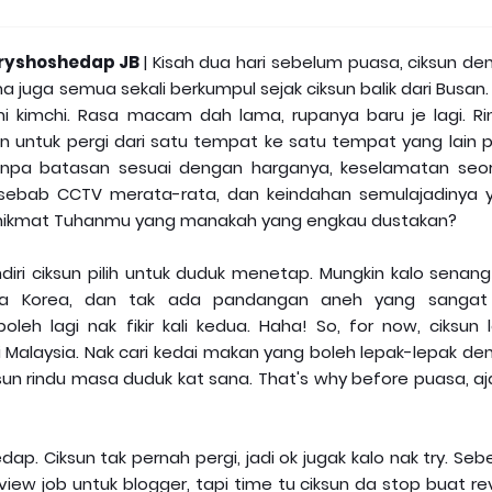
ryshoshedap JB
| Kisah dua hari sebelum puasa, ciksun d
a juga semua sekali berkumpul sejak ciksun balik dari Busan.
i kimchi. Rasa macam dah lama, rupanya baru je lagi. Ri
untuk pergi dari satu tempat ke satu tempat yang lain 
tanpa batasan sesuai dengan harganya, keselamatan seo
sebab CCTV merata-rata, dan keindahan semulajadinya 
nikmat Tuhanmu yang manakah yang engkau dustakan?
iri ciksun pilih untuk duduk menetap. Mungkin kalo senang
asa Korea, dan tak ada pandangan aneh yang sangat
eh lagi nak fikir kali kedua. Haha! So, for now, ciksun l
i Malaysia. Nak cari kedai makan yang boleh lepak-lepak de
n rindu masa duduk kat sana. That's why before puasa, aja
p. Ciksun tak pernah pergi, jadi ok jugak kalo nak try. Se
iew job untuk blogger, tapi time tu ciksun da stop buat r