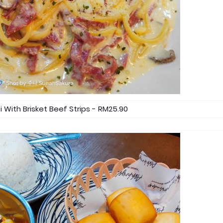
With Brisket Beef Strips - RM25.90