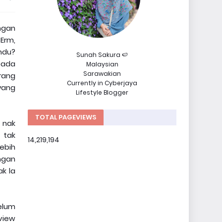
engan
 Erm,
ndu?
Sunah Sakura 🍉
pada
Malaysian
Sarawakian
rang
Currently in Cyberjaya
yang
Lifestyle Blogger
TOTAL PAGEVIEWS
 nak
 tak
14,219,194
ebih
ngan
k la
belum
eview