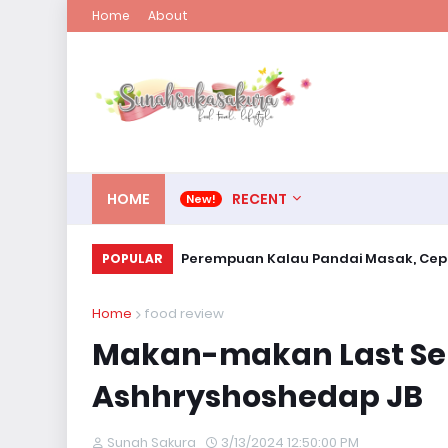
Home
About
HOME
RECENT
Perempuan Kalau Pandai Masak, Cepa
POPULAR
Home
food review
Makan-makan Last Se
Ashhryshoshedap JB
Sunah Sakura
3/13/2024 12:50:00 PM