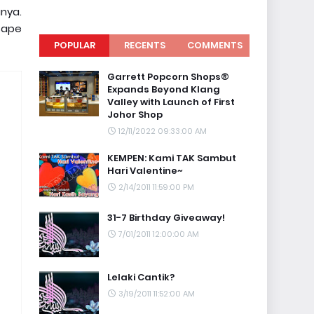
nya.
sape
POPULAR
RECENTS
COMMENTS
Garrett Popcorn Shops®
Expands Beyond Klang
Valley with Launch of First
Johor Shop
12/11/2022 09:33:00 AM
KEMPEN: Kami TAK Sambut
Hari Valentine~
2/14/2011 11:59:00 PM
31-7 Birthday Giveaway!
7/01/2011 12:00:00 AM
Lelaki Cantik?
3/19/2011 11:52:00 AM